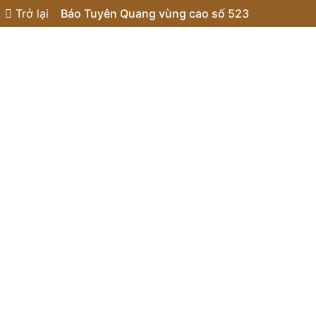
Trở lại
Báo Tuyên Quang vùng cao số 523