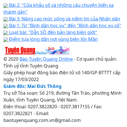
Bài 2: "Cửa khẩu số và những câu chuyện biến xa
thành gần"
Bài 3: Nâng cao mức sống và niềm tin của Nhân dân
Bài 1: Từ "Bình dân học vụ" đến "Bình dân học vụ số"
Loạt bài: "Dẫn SỐ đến bản làng biên giới"
Điểm tựa lòng dân nơi vùng biên Xín Mần
© 2020
Báo Tuyên Quang Online
- Cơ quan chủ quản:
Tỉnh uỷ tỉnh Tuyên Quang
Giấy phép hoạt động báo điện tử số 140/GP-BTTTT cấp
ngày 17/03/2022
Giám đốc: Mai Đức Thông
Trụ sở Tòa soạn: Số 219, đường Tân Trào, phường Minh
Xuân, tỉnh Tuyên Quang, Việt Nam.
Điện thoại: 0207.3822820 - 0207.3817155 / Fax:
0207.3822821 - Email:
baotuyenquang.com.vn@gmail.com