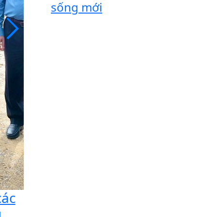
sống mới
Dấu mốc quan trọng trong qua
Australia
Ngày 7/8, các trang thông tin chính thức của Chính 
Anthony Albanese đăng thông điệp trang trọng chà
nước tới Australia của Tổng Bí thư, Chủ tịch nước Tô
các
g