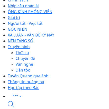
Chính sách
Nhịp cầu nhân ái
ỐNG KÍNH PHÓNG VIÊN
Giải trí
Người tốt - Việc tốt
GÓC NHÌN
XÃ LUẬN - VẤN ĐỀ KỲ NÀY
NỀN TẢNG SỐ
Truyền hình
Thời sự
Chuyên đề
Văn nghệ
Dân tộc
Tuyên Quang qua ảnh
Thông tin quảng bá
Học tập theo Bác