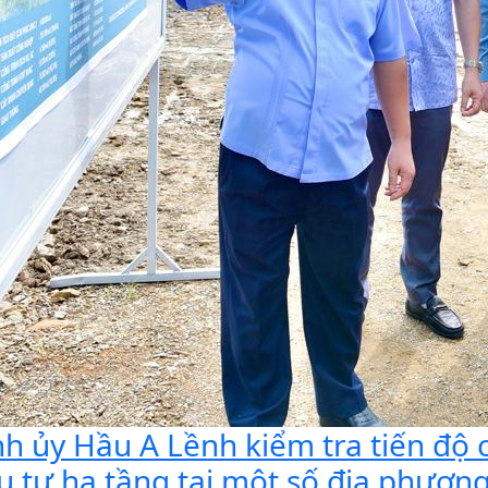
nh ủy Hầu A Lềnh kiểm tra tiến độ 
u tư hạ tầng tại một số địa phươn