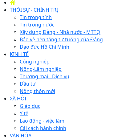
THỜI SỰ - CHÍNH TRỊ
Tin trong tỉnh
Tin trong nước
Xây dựng Đảng - Nhà nước - MTTQ
Bảo vệ nền tảng tư tưởng của Đảng
Đạo đức Hồ Chí Minh
KINH TẾ
Công nghiệp
Nông-Lâm nghiệp
Thương mại - Dịch vụ
Đầu tư
Nông thôn mới
XÃ HỘI
Giáo dục
Y tế
Lao động - việc làm
Cải cách hành chính
VĂN HÓA