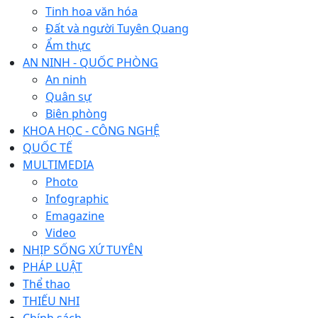
Tinh hoa văn hóa
Đất và người Tuyên Quang
Ẩm thực
AN NINH - QUỐC PHÒNG
An ninh
Quân sự
Biên phòng
KHOA HỌC - CÔNG NGHỆ
QUỐC TẾ
MULTIMEDIA
Photo
Infographic
Emagazine
Video
NHỊP SỐNG XỨ TUYÊN
PHÁP LUẬT
Thể thao
THIẾU NHI