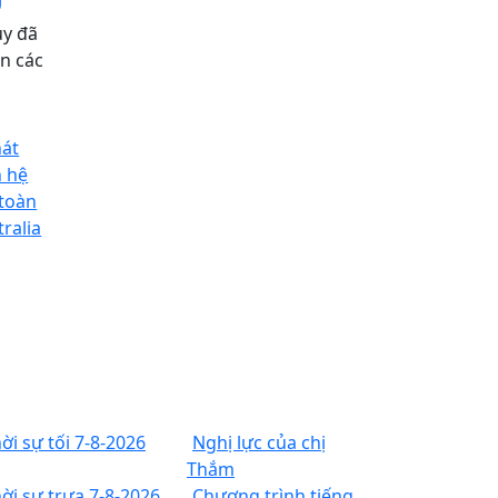
ủy đã
àn các
hát
n hệ
 toàn
ralia
ời sự tối 7-8-2026
Nghị lực của chị
Thắm
ời sự trưa 7-8-2026
Chương trình tiếng