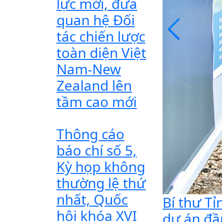
lực mới, đưa
quan hệ Đối
tác chiến lược
toàn diện Việt
Nam-New
Zealand lên
tầm cao mới
Thông cáo
báo chí số 5,
Kỳ họp không
thường lệ thứ
nhất, Quốc
Bí thư Tỉ
hội khóa XVI
dự án đầ