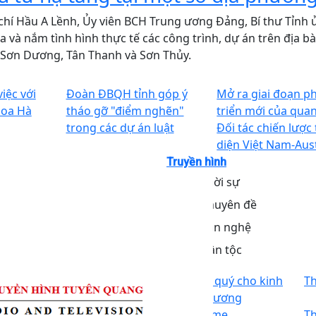
chí Hầu A Lềnh, Ủy viên BCH Trung ương Đảng, Bí thư Tỉnh 
a và nắm tình hình thực tế các công trình, dự án trên địa b
 Sơn Dương, Tân Thanh và Sơn Thủy.
iệc với
Đoàn ĐBQH tỉnh góp ý
Mở ra giai đoạn p
hoa Hà
tháo gỡ "điểm nghẽn"
triển mới của qua
trong các dự án luật
Đối tác chiến lược
diện Việt Nam-Aust
Truyền hình
Thời sự
Chuyên đề
Văn nghệ
Dân tộc
Giữ vốn quý cho kinh
Th
tế địa phương
Ơn cha mẹ
Th