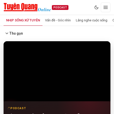
PODCAST
NHỊP SỐNG XỨ TUYÊN
Vấn đề - Góc nhìn
Lắng nghe cuộc sống
C
Thu gọn
VIDEO
PODCAST