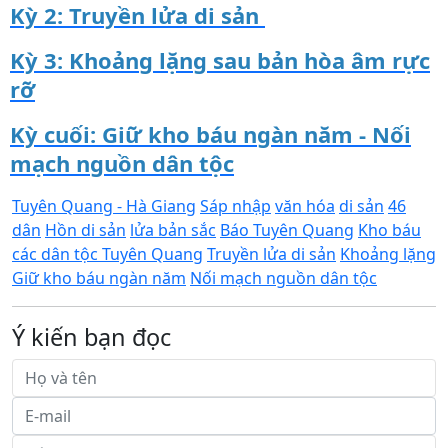
Kỳ 2: Truyền lửa di sản
Kỳ 3: Khoảng lặng sau bản hòa âm rực
rỡ
Kỳ cuối: Giữ kho báu ngàn năm - Nối
mạch nguồn dân tộc
Tuyên Quang - Hà Giang
Sáp nhập
văn hóa
di sản
46
dân
Hồn di sản
lửa bản sắc
Báo Tuyên Quang
Kho báu
các dân tộc Tuyên Quang
Truyền lửa di sản
Khoảng lặng
Giữ kho báu ngàn năm
Nối mạch nguồn dân tộc
Ý kiến bạn đọc