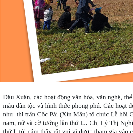
Đầu Xuân, các hoạt động văn hóa, văn nghệ, thể t
màu dân tộc và hình thức phong phú. Các hoạt độ
như: thị trấn Cốc Pài (Xín Mần) tổ chức Lễ hội 
nam, nữ và cờ tướng lần thứ I... Chị Lý Thị Ngh
thứ I, tôi cảm thấy rất vui vì được tham gia vào