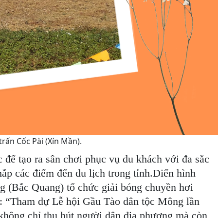
trấn Cốc Pài (Xín Mần).
c để tạo ra sân chơi phục vụ du khách với đa sắc
hắp các điểm đến du lịch trong tỉnh.Điển hình
ang (Bắc Quang) tổ chức giải bóng chuyền hơi
 sẻ: “Tham dự Lễ hội Gầu Tào dân tộc Mông lần
ội không chỉ thu hút người dân địa phương mà còn