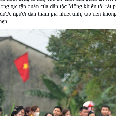
ong tục tập quán của dân tộc Mông khiến tôi rất 
 được người dân tham gia nhiệt tình, tạo nên khô
hẹn.