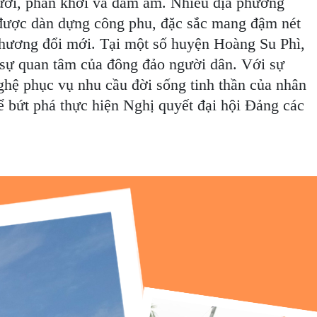
 tươi, phấn khởi và đầm ấm. Nhiều địa phương
ệ được dàn dựng công phu, đặc sắc mang đậm nét
 hương đổi mới. Tại một số huyện Hoàng Su Phì,
sự quan tâm của đông đảo người dân. Với sự
ghệ phục vụ nhu cầu đời sống tinh thần của nhân
để bứt phá thực hiện Nghị quyết đại hội Đảng các