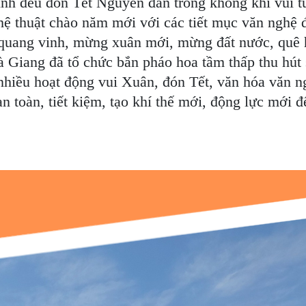
 tỉnh đều đón Tết Nguyên đán trong không khí vui
nghệ thuật chào năm mới với các tiết mục văn ngh
g quang vinh, mừng xuân mới, mừng đất nước, quê
Giang đã tổ chức bắn pháo hoa tầm thấp thu hút 
nhiều hoạt động vui Xuân, đón Tết, văn hóa văn n
n toàn, tiết kiệm, tạo khí thế mới, động lực mới 