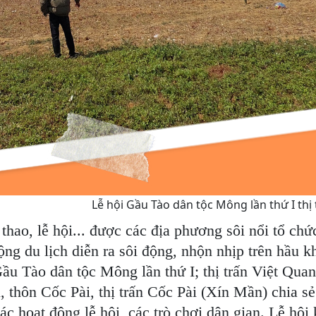
Lễ hội Gầu Tào dân tộc Mông lần thứ I thị 
hao, lễ hội... được các địa phương sôi nổi tổ chứ
ng du lịch diễn ra sôi động, nhộn nhịp trên hầu k
Gầu Tào dân tộc Mông lần thứ I; thị trấn Việt Qu
ì, thôn Cốc Pài, thị trấn Cốc Pài (Xín Mần) chia
 các hoạt động lễ hội, các trò chơi dân gian. Lễ h