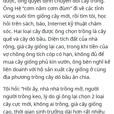
được, ông quyết định chuyển đổi cây trồng.
Ông Hệ “cơm nắm cơm đùm” đi về các tỉnh
vùng xuôi tìm giống cây mới, rồi tìm tòi, học
hỏi trên sách, báo, Internet kỹ thuật chăm
sóc. Hai loại cây được ông chọn trồng là cây
quế và cây dó bầu. Diện tích đất của nhà
rộng, giá cây giống lại cao, trong khi tiền của
vợ chồng ông tích cóp có hạn, không đủ để
mua cây giống phủ kín vườn, ông bèn nghĩ kế
liên doanh với hộ sản xuất cây giống ở cùng
địa phương trồng cây dó bầu ăn chia.
Tôi hỏi: “Hồi ấy, nhà nhà trồng mỡ, người
người trồng keo, lý do gì ông lại chọn 2 loại
cây cực mới, không ai trồng, giá cây giống
cao, thời gian sinh trưởng dài hơn rất nhiều