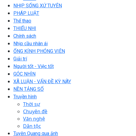
NHỊP SỐNG XỨ TUYÊN
PHÁP LUẬT
Thể thao
THIẾU NHI
Chính sách
Nhịp cầu nhân ái
ỐNG KÍNH PHÓNG VIÊN
Giải trí
Người tốt - Việc tốt
GÓC NHÌN
XÃ LUẬN - VẤN ĐỀ KỲ NÀY
NỀN TẢNG SỐ
Truyền hình
Thời sự
Chuyên đề
Văn nghệ
Dân tộc
Tuyên Quang qua ảnh