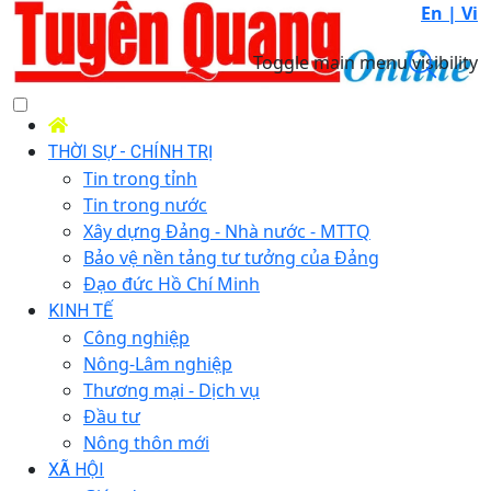
En |
Vi
Toggle main menu visibility
THỜI SỰ - CHÍNH TRỊ
Tin trong tỉnh
Tin trong nước
Xây dựng Đảng - Nhà nước - MTTQ
Bảo vệ nền tảng tư tưởng của Đảng
Đạo đức Hồ Chí Minh
KINH TẾ
Công nghiệp
Nông-Lâm nghiệp
Thương mại - Dịch vụ
Đầu tư
Nông thôn mới
XÃ HỘI