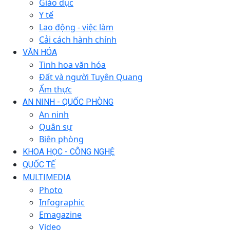
Giáo dục
Y tế
Lao động - việc làm
Cải cách hành chính
VĂN HÓA
Tinh hoa văn hóa
Đất và người Tuyên Quang
Ẩm thực
AN NINH - QUỐC PHÒNG
An ninh
Quân sự
Biên phòng
KHOA HỌC - CÔNG NGHỆ
QUỐC TẾ
MULTIMEDIA
Photo
Infographic
Emagazine
Video