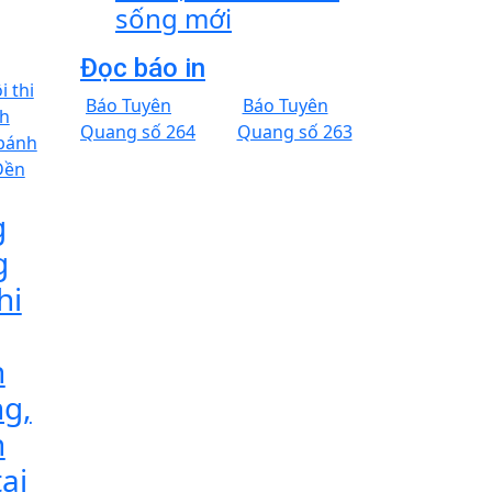
sống mới
Đọc báo in
Báo Tuyên
Báo Tuyên
Quang số 264
Quang số 263
g
g
hi
h
g,
h
ại