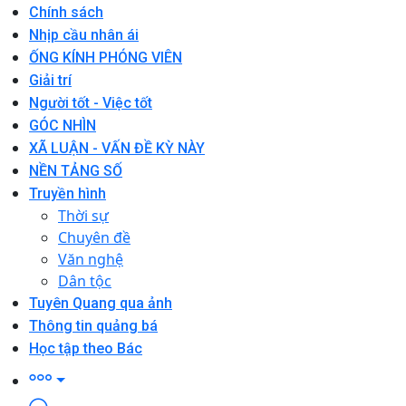
Chính sách
Nhịp cầu nhân ái
ỐNG KÍNH PHÓNG VIÊN
Giải trí
Người tốt - Việc tốt
GÓC NHÌN
XÃ LUẬN - VẤN ĐỀ KỲ NÀY
NỀN TẢNG SỐ
Truyền hình
Thời sự
Chuyên đề
Văn nghệ
Dân tộc
Tuyên Quang qua ảnh
Thông tin quảng bá
Học tập theo Bác