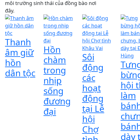
môi trường sinh thái của đồng bào nơi
đây.
Thanh
Hồn
âm giữ
Sôi
chàm
hồn
Tưn
động
trong
dân tộc
bừn
các
nhịp
hội t
hoạt
sống
làm
động
đương
bán
tại Lễ
đại
chưn
hội
bán
Chợ
dày t
tình