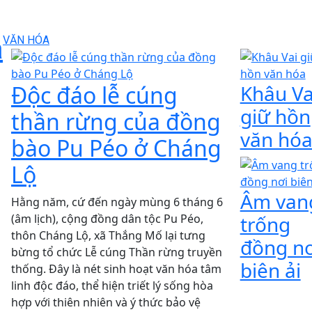
a
VĂN HÓA
Độc đáo lễ cúng
Khâu Va
giữ hồn
thần rừng của đồng
văn hó
bào Pu Péo ở Cháng
Lộ
Âm van
Hằng năm, cứ đến ngày mùng 6 tháng 6
(âm lịch), cộng đồng dân tộc Pu Péo,
trống
thôn Cháng Lộ, xã Thắng Mố lại tưng
đồng nơ
bừng tổ chức Lễ cúng Thần rừng truyền
biên ải
thống. Đây là nét sinh hoạt văn hóa tâm
linh độc đáo, thể hiện triết lý sống hòa
hợp với thiên nhiên và ý thức bảo vệ