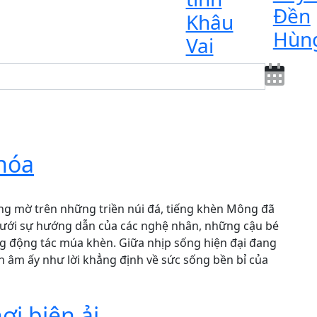
Đền
Khâu
Hùn
Vai
 hóa
g mờ trên những triền núi đá, tiếng khèn Mông đã
 Dưới sự hướng dẫn của các nghệ nhân, những cậu bé
ng động tác múa khèn. Giữa nhịp sống hiện đại đang
h âm ấy như lời khẳng định về sức sống bền bỉ của
i biên ải