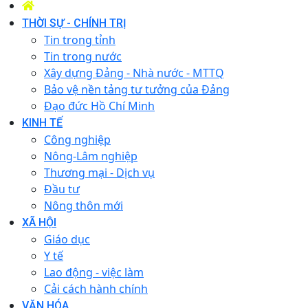
THỜI SỰ - CHÍNH TRỊ
Tin trong tỉnh
Tin trong nước
Xây dựng Đảng - Nhà nước - MTTQ
Bảo vệ nền tảng tư tưởng của Đảng
Đạo đức Hồ Chí Minh
KINH TẾ
Công nghiệp
Nông-Lâm nghiệp
Thương mại - Dịch vụ
Đầu tư
Nông thôn mới
XÃ HỘI
Giáo dục
Y tế
Lao động - việc làm
Cải cách hành chính
VĂN HÓA