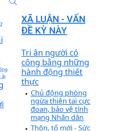
XÃ LUẬN - VẤN
ĐỀ KỲ NÀY
i
Tri ân người có
a
công bằng những
hành động thiết
thực
g
Chủ động phòng
ngừa thiên tai cực
i
đoan, bảo vệ tính
mạng Nhân dân
Thôn, tổ mới - Sức