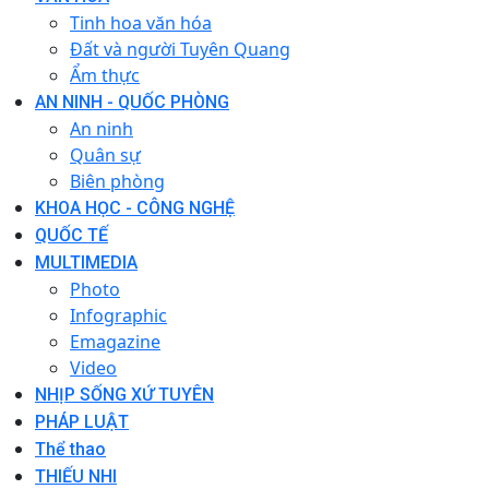
Tinh hoa văn hóa
Đất và người Tuyên Quang
Ẩm thực
AN NINH - QUỐC PHÒNG
An ninh
Quân sự
Biên phòng
KHOA HỌC - CÔNG NGHỆ
QUỐC TẾ
MULTIMEDIA
Photo
Infographic
Emagazine
Video
NHỊP SỐNG XỨ TUYÊN
PHÁP LUẬT
Thể thao
THIẾU NHI