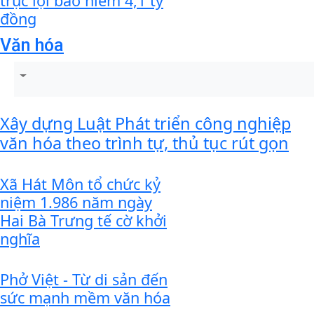
trục lợi bảo hiểm 4,1 tỷ
đồng
Văn hóa
Xây dựng Luật Phát triển công nghiệp
văn hóa theo trình tự, thủ tục rút gọn
Xã Hát Môn tổ chức kỷ
niệm 1.986 năm ngày
Hai Bà Trưng tế cờ khởi
nghĩa
Phở Việt - Từ di sản đến
sức mạnh mềm văn hóa