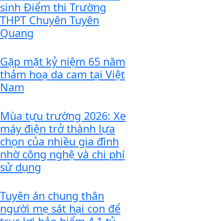
sinh Điểm thi Trường
THPT Chuyên Tuyên
Quang
Gặp mặt kỷ niệm 65 năm
thảm hoạ da cam tại Việt
Nam
Mùa tựu trường 2026: Xe
máy điện trở thành lựa
chọn của nhiều gia đình
nhờ công nghệ và chi phí
sử dụng
Tuyên án chung thân
người mẹ sát hại con để