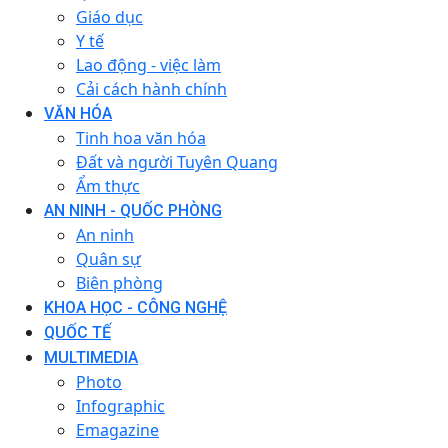
Giáo dục
Y tế
Lao động - việc làm
Cải cách hành chính
VĂN HÓA
Tinh hoa văn hóa
Đất và người Tuyên Quang
Ẩm thực
AN NINH - QUỐC PHÒNG
An ninh
Quân sự
Biên phòng
KHOA HỌC - CÔNG NGHỆ
QUỐC TẾ
MULTIMEDIA
Photo
Infographic
Emagazine