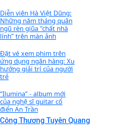
Diễn viên Hà Việt Dũng:
Những năm tháng quân
ngũ rèn giũa “chất nhà
lính” trên màn ảnh
Đặt vé xem phim trên
ứng dụng ngân hàng: Xu
hướng giải trí của người
trẻ
“Ilumina” - album mới
của nghệ sĩ guitar cổ
điển An Trần
Công Thương Tuyên Quang