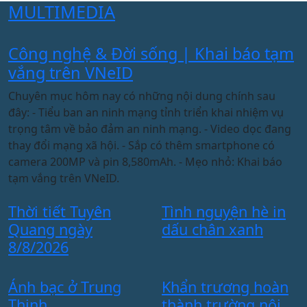
MULTIMEDIA
Công nghệ & Đời sống | Khai báo tạm
M
vắng trên VNeID
Chuyên mục hôm nay có những nội dung chính sau
T
đây: - Tiểu ban an ninh mạng tỉnh triển khai nhiệm vụ
p
trọng tâm về bảo đảm an ninh mạng. - Video dọc đang
đ
thay đổi mạng xã hội. - Sắp có thêm smartphone có
c
camera 200MP và pin 8,580mAh. - Mẹo nhỏ: Khai báo
p
tạm vắng trên VNeID.
Đ
Thời tiết Tuyên
Tình nguyện hè in
b
Quang ngày
dấu chân xanh
v
8/8/2026
B
Ánh bạc ở Trung
Khẩn trương hoàn
“
Thịnh
thành trường nội
n