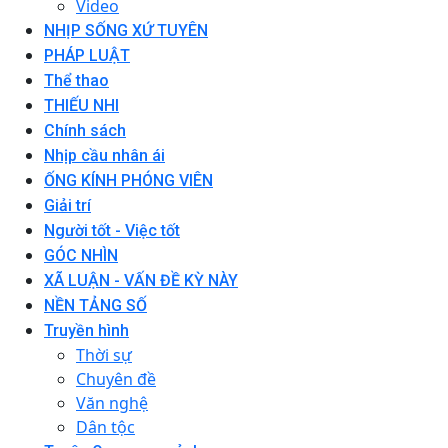
Video
NHỊP SỐNG XỨ TUYÊN
PHÁP LUẬT
Thể thao
THIẾU NHI
Chính sách
Nhịp cầu nhân ái
ỐNG KÍNH PHÓNG VIÊN
Giải trí
Người tốt - Việc tốt
GÓC NHÌN
XÃ LUẬN - VẤN ĐỀ KỲ NÀY
NỀN TẢNG SỐ
Truyền hình
Thời sự
Chuyên đề
Văn nghệ
Dân tộc