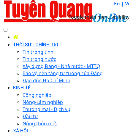
En |
Vi
Toggle main menu visibility
THỜI SỰ - CHÍNH TRỊ
Tin trong tỉnh
Tin trong nước
Xây dựng Đảng - Nhà nước - MTTQ
Bảo vệ nền tảng tư tưởng của Đảng
Đạo đức Hồ Chí Minh
KINH TẾ
Công nghiệp
Nông-Lâm nghiệp
Thương mại - Dịch vụ
Đầu tư
Nông thôn mới
XÃ HỘI