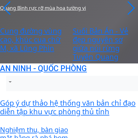
Quang Bình rực rỡ mùa hoa tường vi
Cung đường vùng
Suối Bản Án - Vẻ
cao, khúc cua chữ
đẹp nguyên sơ
M, xã Lũng Phìn
giữa núi rừng
Tuyên Quang
AN NINH - QUỐC PHÒNG
Góp ý dự thảo hệ thống văn bản chỉ đạo
diễn tập khu vực phòng thủ tỉnh
Nghiệm thu, bàn giao
mặt bằng rà phá bom