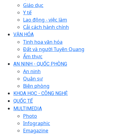
Giáo dục
Y tế
Lao động - việc làm
Cải cách hành chính
VĂN HÓA
Tinh hoa văn hóa
Đất và người Tuyên Quang
Ẩm thực
AN NINH - QUỐC PHÒNG
An ninh
Quân sự
Biên phòng
KHOA HỌC - CÔNG NGHỆ
QUỐC TẾ
MULTIMEDIA
Photo
Infographic
Emagazine