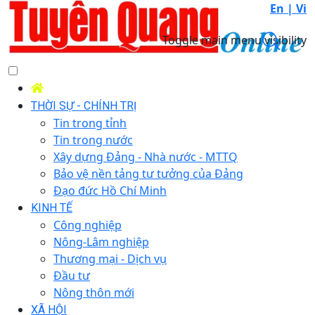
En |
Vi
Toggle main menu visibility
THỜI SỰ - CHÍNH TRỊ
Tin trong tỉnh
Tin trong nước
Xây dựng Đảng - Nhà nước - MTTQ
Bảo vệ nền tảng tư tưởng của Đảng
Đạo đức Hồ Chí Minh
KINH TẾ
Công nghiệp
Nông-Lâm nghiệp
Thương mại - Dịch vụ
Đầu tư
Nông thôn mới
XÃ HỘI