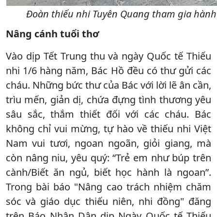
Đoàn thiếu nhi Tuyên Quang tham gia hành t
Nâng cánh tuổi thơ
Vào dịp Tết Trung thu và ngày Quốc tế Thiếu
nhi 1/6 hàng năm, Bác Hồ đều có thư gửi các
cháu. Những bức thư của Bác với lời lẽ ân cần,
trìu mến, giản dị, chứa đựng tình thương yêu
sâu sắc, thắm thiết đối với các cháu. Bác
không chỉ vui mừng, tự hào về thiếu nhi Việt
Nam vui tươi, ngoan ngoãn, giỏi giang, mà
còn nâng niu, yêu quý: “Trẻ em như búp trên
cành/Biết ăn ngủ, biết học hành là ngoan”.
Trong bài báo "Nâng cao trách nhiệm chăm
sóc và giáo dục thiếu niên, nhi đồng" đăng
trên Báo Nhân Dân dịp Ngày Quốc tế Thiếu