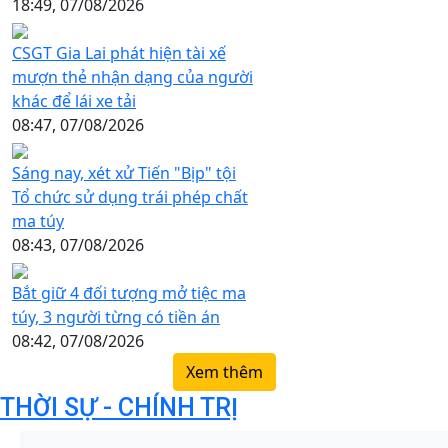
18:49, 07/08/2026
CSGT Gia Lai phát hiện tài xế
mượn thẻ nhận dạng của người
khác để lái xe tải
08:47, 07/08/2026
Sáng nay, xét xử Tiến "Bịp" tội
Tổ chức sử dụng trái phép chất
ma túy
08:43, 07/08/2026
Bắt giữ 4 đối tượng mở tiệc ma
túy, 3 người từng có tiền án
08:42, 07/08/2026
Xem thêm
THỜI SỰ - CHÍNH TRỊ