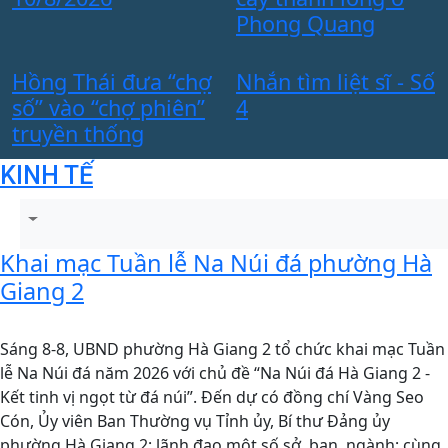
9
Phong Quang
N
Hồng Thái đưa “chợ
Nhắn tìm liệt sĩ - Số
t
số” vào “chợ phiên”
4
y
truyền thống
s
KINH TẾ
Khai mạc Tuần lễ Na Núi đá phường Hà
Giang 2
Sáng 8-8, UBND phường Hà Giang 2 tổ chức khai mạc Tuần
lễ Na Núi đá năm 2026 với chủ đề “Na Núi đá Hà Giang 2 -
Kết tinh vị ngọt từ đá núi”. Đến dự có đồng chí Vàng Seo
Cón, Ủy viên Ban Thường vụ Tỉnh ủy, Bí thư Đảng ủy
phường Hà Giang 2; lãnh đạo một số sở, ban, ngành; cùng