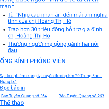
tranh
Từ "Nhịp cầu nhân ái" đến mái ấm nghĩa
tình của chị Hoàng Thị Hó
Trao hơn 30 triệu đồng hỗ trợ gia đình
chị Hoàng Thị Hó
Thương người mẹ gồng gánh hai nỗi
đau
ỐNG KÍNH PHÓNG VIÊN
Sạt lở nghiêm trọng tại tuyến đường Km 20 Trung Sơn -
Hùng Lợi
Đọc báo in
Báo Tuyên Quang số 264
Báo Tuyên Quang số 263
Thể thao