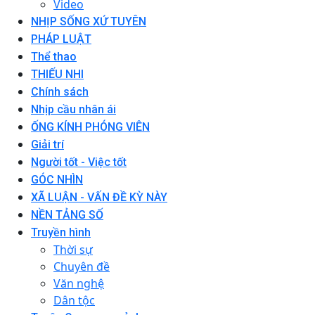
Video
NHỊP SỐNG XỨ TUYÊN
PHÁP LUẬT
Thể thao
THIẾU NHI
Chính sách
Nhịp cầu nhân ái
ỐNG KÍNH PHÓNG VIÊN
Giải trí
Người tốt - Việc tốt
GÓC NHÌN
XÃ LUẬN - VẤN ĐỀ KỲ NÀY
NỀN TẢNG SỐ
Truyền hình
Thời sự
Chuyên đề
Văn nghệ
Dân tộc