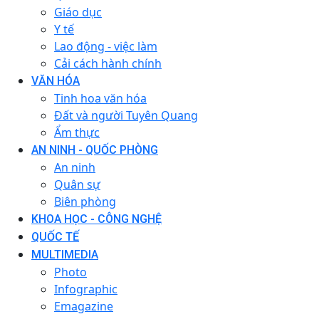
Giáo dục
Y tế
Lao động - việc làm
Cải cách hành chính
VĂN HÓA
Tinh hoa văn hóa
Đất và người Tuyên Quang
Ẩm thực
AN NINH - QUỐC PHÒNG
An ninh
Quân sự
Biên phòng
KHOA HỌC - CÔNG NGHỆ
QUỐC TẾ
MULTIMEDIA
Photo
Infographic
Emagazine