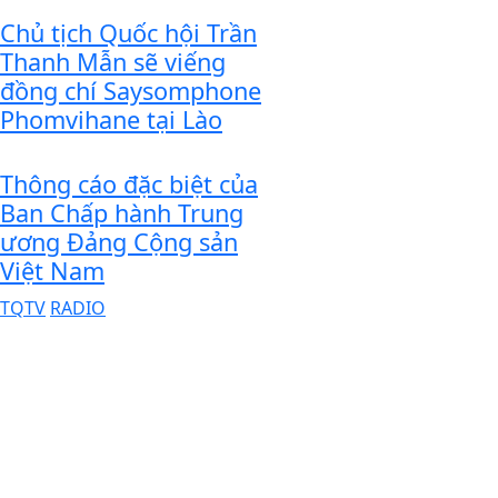
Chủ tịch Quốc hội Trần
Thanh Mẫn sẽ viếng
đồng chí Saysomphone
Phomvihane tại Lào
Thông cáo đặc biệt của
Ban Chấp hành Trung
ương Đảng Cộng sản
Việt Nam
TQTV
RADIO