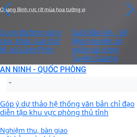
Quang Bình rực rỡ mùa hoa tường vi
Cung đường vùng
Suối Bản Án - Vẻ
cao, khúc cua chữ
đẹp nguyên sơ
M, xã Lũng Phìn
giữa núi rừng
Tuyên Quang
AN NINH - QUỐC PHÒNG
Góp ý dự thảo hệ thống văn bản chỉ đạo
diễn tập khu vực phòng thủ tỉnh
Nghiệm thu, bàn giao