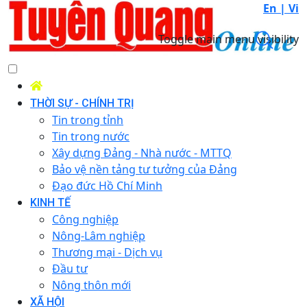
En |
Vi
Toggle main menu visibility
THỜI SỰ - CHÍNH TRỊ
Tin trong tỉnh
Tin trong nước
Xây dựng Đảng - Nhà nước - MTTQ
Bảo vệ nền tảng tư tưởng của Đảng
Đạo đức Hồ Chí Minh
KINH TẾ
Công nghiệp
Nông-Lâm nghiệp
Thương mại - Dịch vụ
Đầu tư
Nông thôn mới
XÃ HỘI