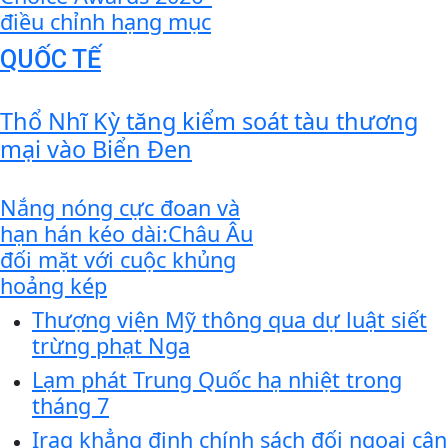
điều chỉnh hạng mục
QUỐC TẾ
Thổ Nhĩ Kỳ tăng kiểm soát tàu thương
mại vào Biển Đen
Nắng nóng cực đoan và
hạn hán kéo dài:Châu Âu
đối mặt với cuộc khủng
hoảng kép
Thượng viện Mỹ thông qua dự luật siết
trừng phạt Nga
Lạm phát Trung Quốc hạ nhiệt trong
tháng 7
Iraq khẳng định chính sách đối ngoại cân