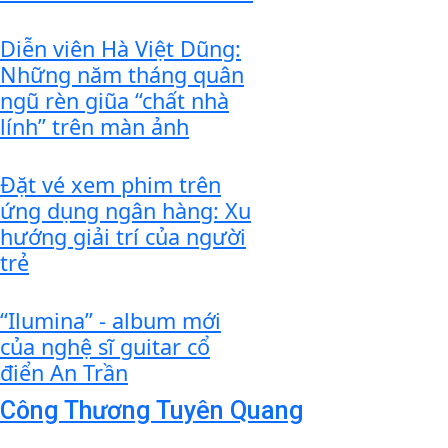
Diễn viên Hà Việt Dũng:
Những năm tháng quân
ngũ rèn giũa “chất nhà
lính” trên màn ảnh
Đặt vé xem phim trên
ứng dụng ngân hàng: Xu
hướng giải trí của người
trẻ
“Ilumina” - album mới
của nghệ sĩ guitar cổ
điển An Trần
Công Thương Tuyên Quang