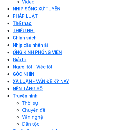
Video
NHỊP SỐNG XỨ TUYÊN
PHÁP LUẬT
Thể thao
THIẾU NHI
Chính sách
Nhịp cầu nhân ái
ỐNG KÍNH PHÓNG VIÊN
Giải trí
Người tốt - Việc tốt
GÓC NHÌN
XÃ LUẬN - VẤN ĐỀ KỲ NÀY
NỀN TẢNG SỐ
Truyền hình
Thời sự
Chuyên đề
Văn nghệ
Dân tộc