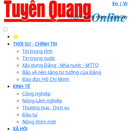
En |
Vi
Toggle main menu visibility
THỜI SỰ - CHÍNH TRỊ
Tin trong tỉnh
Tin trong nước
Xây dựng Đảng - Nhà nước - MTTQ
Bảo vệ nền tảng tư tưởng của Đảng
Đạo đức Hồ Chí Minh
KINH TẾ
Công nghiệp
Nông-Lâm nghiệp
Thương mại - Dịch vụ
Đầu tư
Nông thôn mới
XÃ HỘI