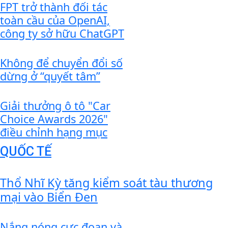
FPT trở thành đối tác
toàn cầu của OpenAI,
công ty sở hữu ChatGPT
Không để chuyển đổi số
dừng ở “quyết tâm”
Giải thưởng ô tô "Car
Choice Awards 2026"
điều chỉnh hạng mục
QUỐC TẾ
Thổ Nhĩ Kỳ tăng kiểm soát tàu thương
mại vào Biển Đen
Nắng nóng cực đoan và