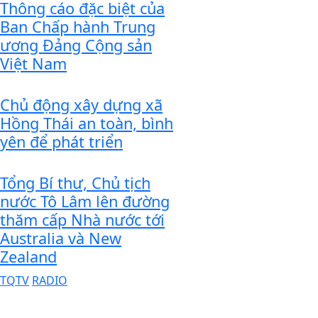
Thông cáo đặc biệt của
Ban Chấp hành Trung
ương Đảng Cộng sản
Việt Nam
Chủ động xây dựng xã
Hồng Thái an toàn, bình
yên để phát triển
Tổng Bí thư, Chủ tịch
nước Tô Lâm lên đường
thăm cấp Nhà nước tới
Australia và New
Zealand
TQTV
RADIO