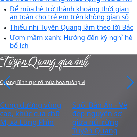
Để mùa hè trở thành khoảng thời gian
an toàn cho trẻ em trên không gian số
Thiếu nhi Tuyên Quang làm theo lời Bác
Ươm mầm xanh: Hướng đến kỳ nghỉ hè
bổ ích
Tuyên Quang qua ảnh
Quang Bình rực rỡ mùa hoa tường vi
Cung đường vùng
Suối Bản Án - Vẻ
cao, khúc cua chữ
đẹp nguyên sơ
M, xã Lũng Phìn
giữa núi rừng
Tuyên Quang