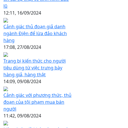
lũ
12:11, 16/09/2024
Cảnh giác thủ đoạn giả danh
ngành Điện để lừa đảo khách
hàng
17:08, 27/08/2024
Trang bị kiến thức cho người
tiêu dùng từ việc trưng bày
hàng giả, hàng thật
14:09, 09/08/2024
Cảnh giác với phương thức, thủ
đoạn của tội phạm mua bán
người
11:42, 09/08/2024