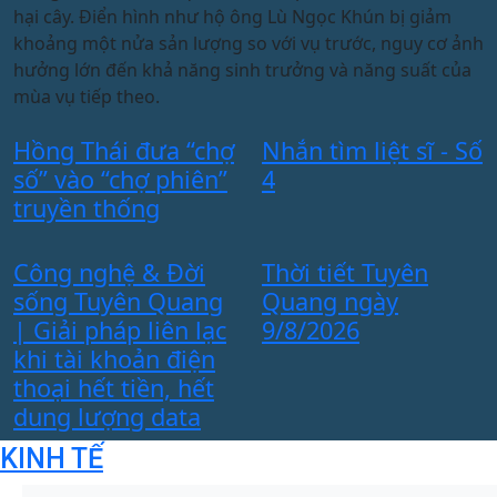
hại cây. Điển hình như hộ ông Lù Ngọc Khún bị giảm
y
khoảng một nửa sản lượng so với vụ trước, nguy cơ ảnh
s
hưởng lớn đến khả năng sinh trưởng và năng suất của
mùa vụ tiếp theo.
d
Hồng Thái đưa “chợ
Nhắn tìm liệt sĩ - Số
t
số” vào “chợ phiên”
4
c
truyền thống
Công nghệ & Đời
Thời tiết Tuyên
sống Tuyên Quang
Quang ngày
| Giải pháp liên lạc
9/8/2026
khi tài khoản điện
thoại hết tiền, hết
dung lượng data
KINH TẾ