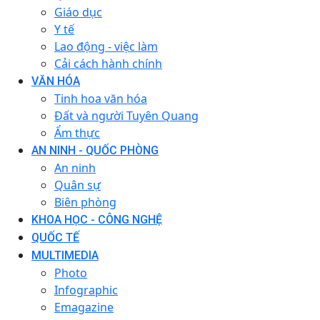
Giáo dục
Y tế
Lao động - việc làm
Cải cách hành chính
VĂN HÓA
Tinh hoa văn hóa
Đất và người Tuyên Quang
Ẩm thực
AN NINH - QUỐC PHÒNG
An ninh
Quân sự
Biên phòng
KHOA HỌC - CÔNG NGHỆ
QUỐC TẾ
MULTIMEDIA
Photo
Infographic
Emagazine