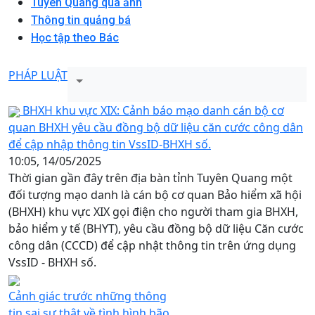
Tuyên Quang qua ảnh
Thông tin quảng bá
Học tập theo Bác
PHÁP LUẬT
BHXH khu vực XIX: Cảnh báo mạo danh cán bộ cơ
quan BHXH yêu cầu đồng bộ dữ liệu căn cước công dân
để cập nhập thông tin VssID-BHXH số.
10:05, 14/05/2025
Thời gian gần đây trên địa bàn tỉnh Tuyên Quang một
đối tượng mạo danh là cán bộ cơ quan Bảo hiểm xã hội
(BHXH) khu vực XIX gọi điện cho người tham gia BHXH,
bảo hiểm y tế (BHYT), yêu cầu đồng bộ dữ liệu Căn cước
công dân (CCCD) để cập nhật thông tin trên ứng dụng
VssID - BHXH số.
Cảnh giác trước những thông
tin sai sự thật về tình hình bão