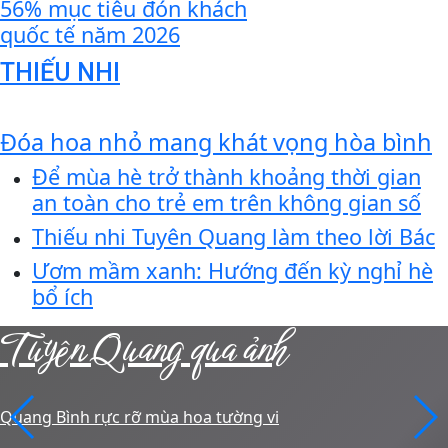
56% mục tiêu đón khách
quốc tế năm 2026
THIẾU NHI
Đóa hoa nhỏ mang khát vọng hòa bình
Để mùa hè trở thành khoảng thời gian
an toàn cho trẻ em trên không gian số
Thiếu nhi Tuyên Quang làm theo lời Bác
Ươm mầm xanh: Hướng đến kỳ nghỉ hè
bổ ích
Tuyên Quang qua ảnh
Quang Bình rực rỡ mùa hoa tường vi