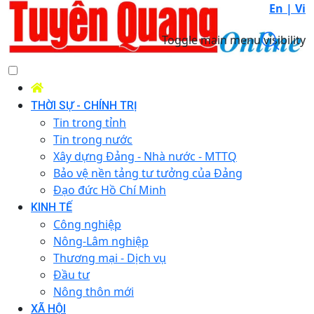
En |
Vi
Toggle main menu visibility
THỜI SỰ - CHÍNH TRỊ
Tin trong tỉnh
Tin trong nước
Xây dựng Đảng - Nhà nước - MTTQ
Bảo vệ nền tảng tư tưởng của Đảng
Đạo đức Hồ Chí Minh
KINH TẾ
Công nghiệp
Nông-Lâm nghiệp
Thương mại - Dịch vụ
Đầu tư
Nông thôn mới
XÃ HỘI