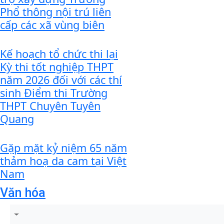
Phổ thông nội trú liên
cấp các xã vùng biên
Kế hoạch tổ chức thi lại
Kỳ thi tốt nghiệp THPT
năm 2026 đối với các thí
sinh Điểm thi Trường
THPT Chuyên Tuyên
Quang
Gặp mặt kỷ niệm 65 năm
thảm hoạ da cam tại Việt
Nam
Văn hóa