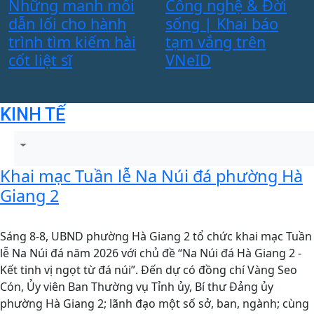
Những manh mối
Công nghệ & Đời
dẫn lối cho hành
sống | Khai báo
K
trình tìm kiếm hài
tạm vắng trên
t
cốt liệt sĩ
VNeID
t
KINH TẾ
Khai mạc Tuần lễ Na Núi đá phường Hà
Giang 2
Sáng 8-8, UBND phường Hà Giang 2 tổ chức khai mạc Tuần
lễ Na Núi đá năm 2026 với chủ đề “Na Núi đá Hà Giang 2 -
Kết tinh vị ngọt từ đá núi”. Đến dự có đồng chí Vàng Seo
Cón, Ủy viên Ban Thường vụ Tỉnh ủy, Bí thư Đảng ủy
phường Hà Giang 2; lãnh đạo một số sở, ban, ngành; cùng