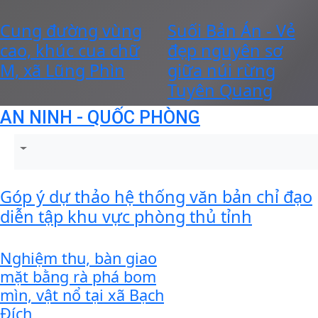
Cung đường vùng
Suối Bản Án - Vẻ
cao, khúc cua chữ
đẹp nguyên sơ
M, xã Lũng Phìn
giữa núi rừng
Tuyên Quang
AN NINH - QUỐC PHÒNG
Góp ý dự thảo hệ thống văn bản chỉ đạo
diễn tập khu vực phòng thủ tỉnh
Nghiệm thu, bàn giao
mặt bằng rà phá bom
mìn, vật nổ tại xã Bạch
Đích