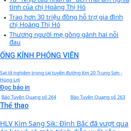
tình của chị Hoàng Thị Hó
Trao hơn 30 triệu đồng hỗ trợ gia đình
chị Hoàng Thị Hó
Thương người mẹ gồng gánh hai nỗi
đau
ỐNG KÍNH PHÓNG VIÊN
Sạt lở nghiêm trọng tại tuyến đường Km 20 Trung Sơn -
Hùng Lợi
Đọc báo in
Báo Tuyên Quang số 264
Báo Tuyên Quang số 263
Thể thao
HLV Kim Sang Sik: Đình Bắc đã vượt qua