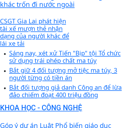
khác trốn đi nước ngoài
CSGT Gia Lai phát hiện
tài xế mượn thẻ nhận
dạng của người khác để
lái xe tải
Sáng nay, xét xử Tiến "Bịp" tội Tổ chức
sử dụng trái phép chất ma túy
Bắt giữ 4 đối tượng mở tiệc ma túy, 3
người từng có tiền án
Bắt đối tượng giả danh Công an để lừa
đảo chiếm đoạt 400 triệu đồng
KHOA HỌC - CÔNG NGHỆ
Góp ý dự án Luật Phổ biến giáo dục