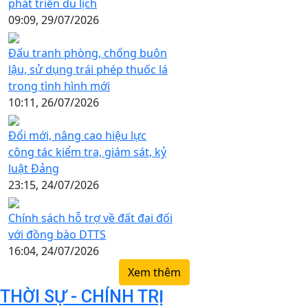
phát triển du lịch
09:09, 29/07/2026
Đấu tranh phòng, chống buôn
lậu, sử dụng trái phép thuốc lá
trong tình hình mới
10:11, 26/07/2026
Đổi mới, nâng cao hiệu lực
công tác kiểm tra, giám sát, kỷ
luật Đảng
23:15, 24/07/2026
Chính sách hỗ trợ về đất đai đối
với đồng bào DTTS
16:04, 24/07/2026
Xem thêm
THỜI SỰ - CHÍNH TRỊ