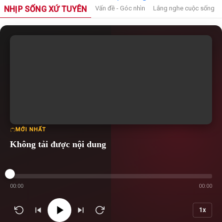
NHỊP SỐNG XỨ TUYÊN
Vấn đề - Góc nhìn
Lắng nghe cuộc sống
MỚI NHẤT
Không tải được nội dung
00:00
00:00
1x