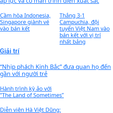
áp lực và có màn trình diễn xuất sắc
Cầm hòa Indonesia,
Thắng 3-1
Singapore giành vé
Campuchia, đội
vào bán kết
tuyển Việt Nam vào
bán kết với vị trí
nhất bảng
Giải trí
“Nhịp phách Kinh Bắc” đưa quan họ đến
gần với người trẻ
Hành trình kỳ ảo với
“The Land of Sometimes”
Diễn viên Hà Việt Dũng: