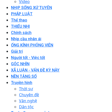
Video
NHỊP SỐNG XỨ TUYÊN
PHÁP LUẬT
Thể thao
THIẾU NHI
Chính sách
Nhịp cầu nhân ái
ỐNG KÍNH PHÓNG VIÊN
Giải trí
Người tốt - Việc tốt
GÓC NHÌN
XÃ LUẬN - VẤN ĐỀ KỲ NÀY
NỀN TẢNG SỐ
Truyền hình
Thời sự
Chuyên đề
Văn nghệ
Dân tộc