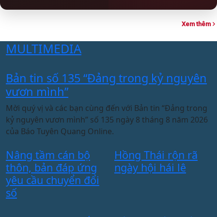
Xem thêm
MULTIMEDIA
Bản tin số 135 “Đảng trong kỷ nguyên
T
vươn mình”
Đ
c
Mời quý vị và các bạn cùng đến với Bản tin “Đảng trong
q
kỷ nguyên vươn mình” số 135 ngày 8 tháng 8 năm 2026
k
của Báo Tuyên Quang Online.
T
m
Nâng tầm cán bộ
Hồng Thái rộn rã
c
thôn, bản đáp ứng
ngày hội hái lê
n
yêu cầu chuyển đổi
số
T
d