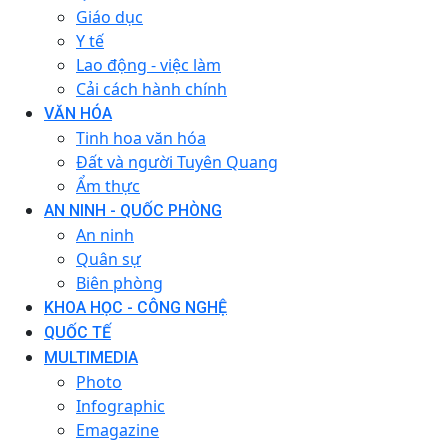
Giáo dục
Y tế
Lao động - việc làm
Cải cách hành chính
VĂN HÓA
Tinh hoa văn hóa
Đất và người Tuyên Quang
Ẩm thực
AN NINH - QUỐC PHÒNG
An ninh
Quân sự
Biên phòng
KHOA HỌC - CÔNG NGHỆ
QUỐC TẾ
MULTIMEDIA
Photo
Infographic
Emagazine