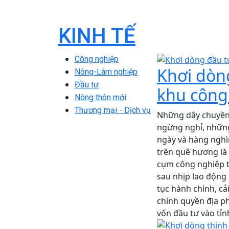
KINH TẾ
Công nghiệp
Khơi dòn
Nông-Lâm nghiệp
Đầu tư
khu công
Nông thôn mới
Thương mại - Dịch vụ
Những dây chuyền 
ngừng nghỉ, nhữn
ngày và hàng nghì
trên quê hương là 
cụm công nghiệp t
sau nhịp lao động 
tục hành chính, cả
chính quyền địa 
vốn đầu tư vào tỉn