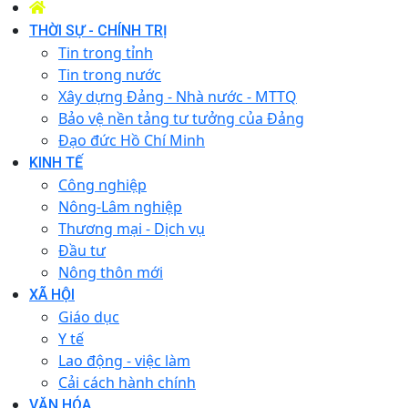
THỜI SỰ - CHÍNH TRỊ
Tin trong tỉnh
Tin trong nước
Xây dựng Đảng - Nhà nước - MTTQ
Bảo vệ nền tảng tư tưởng của Đảng
Đạo đức Hồ Chí Minh
KINH TẾ
Công nghiệp
Nông-Lâm nghiệp
Thương mại - Dịch vụ
Đầu tư
Nông thôn mới
XÃ HỘI
Giáo dục
Y tế
Lao động - việc làm
Cải cách hành chính
VĂN HÓA