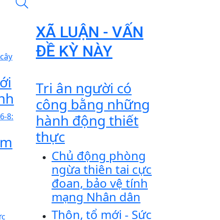
XÃ LUẬN - VẤN
ĐỀ KỲ NÀY
ới
Tri ân người có
anh
công bằng những
hành động thiết
thực
ôm
Chủ động phòng
ngừa thiên tai cực
đoan, bảo vệ tính
mạng Nhân dân
Thôn, tổ mới - Sức