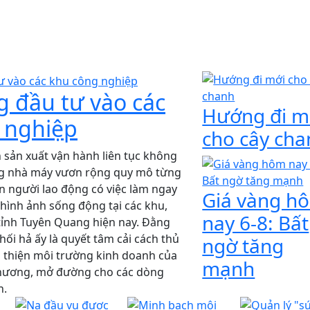
g đầu tư vào các
Hướng đi m
 nghiệp
cho cây ch
sản xuất vận hành liên tục không
g nhà máy vươn rộng quy mô từng
n người lao động có việc làm ngay
Giá vàng h
hình ảnh sống động tại các khu,
nay 6-8: Bất
ỉnh Tuyên Quang hiện nay. Đằng
hối hả ấy là quyết tâm cải cách thủ
ngờ tăng
i thiện môi trường kinh doanh của
mạnh
phương, mở đường cho các dòng
h.