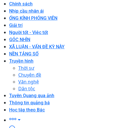
Chính sách
Nhịp cầu nhân ái
ỐNG KÍNH PHÓNG VIÊN
Giải trí
Người tốt - Việc tốt
GÓC NHÌN
XÃ LUẬN - VẤN ĐỀ KỲ NÀY
NỀN TẢNG SỐ
Truyền hình
Thời sự
Chuyên đề
Văn nghệ
Dân tộc
Tuyên Quang qua ảnh
Thông tin quảng bá
Học tập theo Bác