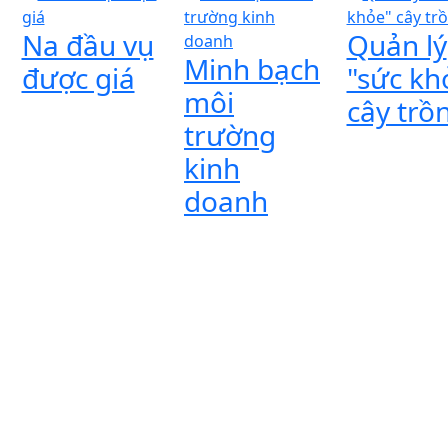
Na đầu vụ
Quản lý
Minh bạch
được giá
"sức kh
môi
cây trồ
trường
kinh
doanh