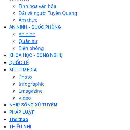
Tinh hoa văn hóa
Đất và người Tuyên Quang
Ẩm thực
AN NINH - QUỐC PHÒNG
An ninh
Quân sự
Biên phòng
KHOA HỌC - CÔNG NGHỆ
QUỐC TẾ
MULTIMEDIA
Photo
Infographic
Emagazine
Video
NHỊP SỐNG XỨ TUYÊN
PHÁP LUẬT
Thể thao
THIẾU NHI