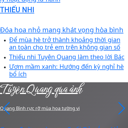
THIẾU NHI
Đóa hoa nhỏ mang khát vọng hòa bình
Để mùa hè trở thành khoảng thời gian
an toàn cho trẻ em trên không gian số
Thiếu nhi Tuyên Quang làm theo lời Bác
Ươm mầm xanh: Hướng đến kỳ nghỉ hè
bổ ích
Tuyên Quang qua ảnh
Quang Bình rực rỡ mùa hoa tường vi