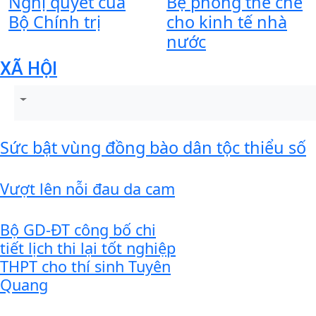
Nghị quyết của
Bệ phóng thể chế
Bộ Chính trị
cho kinh tế nhà
nước
XÃ HỘI
Sức bật vùng đồng bào dân tộc thiểu số
Vượt lên nỗi đau da cam
Bộ GD-ĐT công bố chi
tiết lịch thi lại tốt nghiệp
THPT cho thí sinh Tuyên
Quang