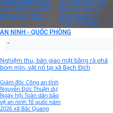
Cung đường vùng
Suối Bản Án - Vẻ
cao, khúc cua chữ
đẹp nguyên sơ
M, xã Lũng Phìn
giữa núi rừng
Tuyên Quang
AN NINH - QUỐC PHÒNG
Nghiệm thu, bàn giao mặt bằng rà phá
bom mìn, vật nổ tại xã Bạch Đích
Giám đốc Công an tỉnh
Nguyễn Đức Thuận dự
Ngày hội Toàn dân bảo
vệ an ninh Tổ quốc năm
2026 xã Bắc Quang