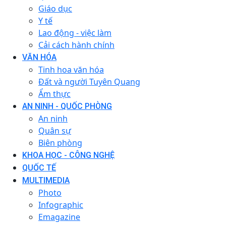
Giáo dục
Y tế
Lao động - việc làm
Cải cách hành chính
VĂN HÓA
Tinh hoa văn hóa
Đất và người Tuyên Quang
Ẩm thực
AN NINH - QUỐC PHÒNG
An ninh
Quân sự
Biên phòng
KHOA HỌC - CÔNG NGHỆ
QUỐC TẾ
MULTIMEDIA
Photo
Infographic
Emagazine