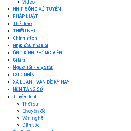
Video
NHỊP SỐNG XỨ TUYÊN
PHÁP LUẬT
Thể thao
THIẾU NHI
Chính sách
Nhịp cầu nhân ái
ỐNG KÍNH PHÓNG VIÊN
Giải trí
Người tốt - Việc tốt
GÓC NHÌN
XÃ LUẬN - VẤN ĐỀ KỲ NÀY
NỀN TẢNG SỐ
Truyền hình
Thời sự
Chuyên đề
Văn nghệ
Dân tộc