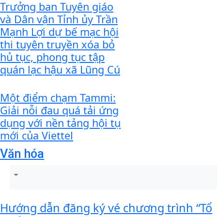
Trưởng ban Tuyên giáo
và Dân vận Tỉnh ủy Trần
Mạnh Lợi dự bế mạc hội
thi tuyên truyền xóa bỏ
hủ tục, phong tục tập
quán lạc hậu xã Lũng Cú
Một điểm chạm Tammi:
Giải nỗi đau quá tải ứng
dụng với nền tảng hội tụ
mới của Viettel
Văn hóa
Hướng dẫn đăng ký vé chương trình “Tổ