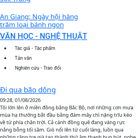
An Giang: Ngày hội hàng
trăm loại bánh ngon
VĂN HỌC - NGHỆ THUẬT
Tác giả - Tác phẩm
Tản văn
Nghiên cứu - Trao đổi
Đi qua bão dông
09:28, 01/08/2026
Tôi lớn lên ở miền đồng bằng Bắc Bộ, nơi những cơn mưa
mùa hạ thường bắt đầu bằng đám mây chì nặng trĩu kéo
về từ phía chân trời. Cả cánh đồng quê đang vàng rực
nắng bỗng tối sầm. Gió nổi lên từ cuối làng, luồn qua
những rặng tre già tạo thành thứ âm thanh hun hút, nghe