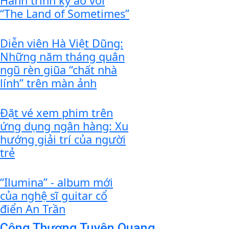
Hành trình kỳ ảo với
“The Land of Sometimes”
Diễn viên Hà Việt Dũng:
Những năm tháng quân
ngũ rèn giũa “chất nhà
lính” trên màn ảnh
Đặt vé xem phim trên
ứng dụng ngân hàng: Xu
hướng giải trí của người
trẻ
“Ilumina” - album mới
của nghệ sĩ guitar cổ
điển An Trần
Công Thương Tuyên Quang