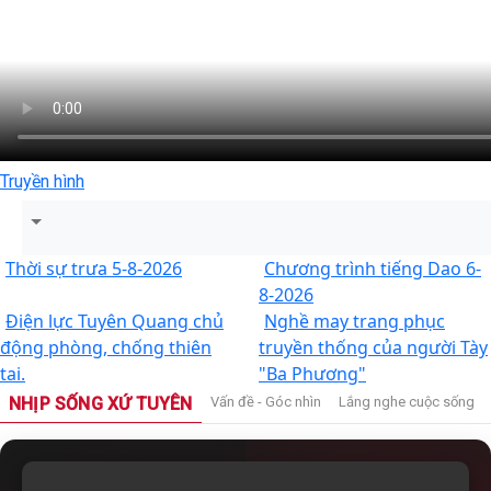
Truyền hình
Thời sự trưa 5-8-2026
Chương trình tiếng Dao 6-
8-2026
Điện lực Tuyên Quang chủ
Nghề may trang phục
động phòng, chống thiên
truyền thống của người Tày
tai.
"Ba Phương"
NHỊP SỐNG XỨ TUYÊN
Vấn đề - Góc nhìn
Lắng nghe cuộc sống