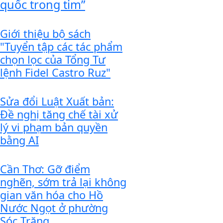
quốc trong tim”
Giới thiệu bộ sách
"Tuyển tập các tác phẩm
chọn lọc của Tổng Tư
lệnh Fidel Castro Ruz"
Sửa đổi Luật Xuất bản:
Đề nghị tăng chế tài xử
lý vi phạm bản quyền
bằng AI
Cần Thơ: Gỡ điểm
nghẽn, sớm trả lại không
gian văn hóa cho Hồ
Nước Ngọt ở phường
Sóc Trăng