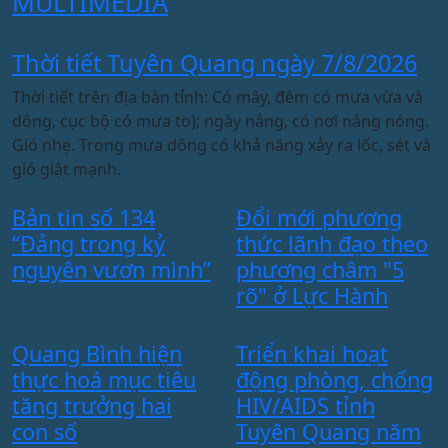
MULTIMEDIA
Thời tiết Tuyên Quang ngày 7/8/2026
Thời tiết trên địa bàn tỉnh: Có mây, đêm có mưa vừa và
T
dông, cục bộ có mưa to); ngày nắng, có nơi nắng nóng.
X
Gió nhẹ. Trong mưa dông có khả năng xảy ra lốc, sét và
x
gió giật mạnh.
C
t
Bản tin số 134
Đổi mới phương
t
“Đảng trong kỷ
thức lãnh đạo theo
Y
nguyên vươn mình”
phương châm "5
n
rõ" ở Lực Hành
l
t
Quang Bình hiện
Triển khai hoạt
thực hoá mục tiêu
động phòng, chống
T
tăng trưởng hai
HIV/AIDS tỉnh
đ
con số
Tuyên Quang năm