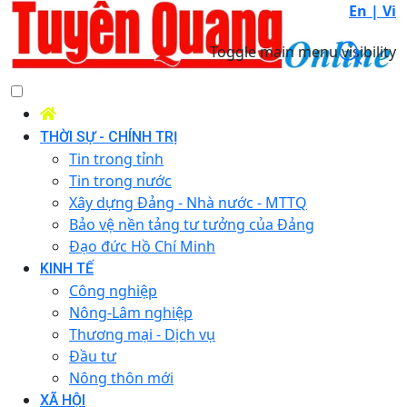
En |
Vi
Toggle main menu visibility
THỜI SỰ - CHÍNH TRỊ
Tin trong tỉnh
Tin trong nước
Xây dựng Đảng - Nhà nước - MTTQ
Bảo vệ nền tảng tư tưởng của Đảng
Đạo đức Hồ Chí Minh
KINH TẾ
Công nghiệp
Nông-Lâm nghiệp
Thương mại - Dịch vụ
Đầu tư
Nông thôn mới
XÃ HỘI