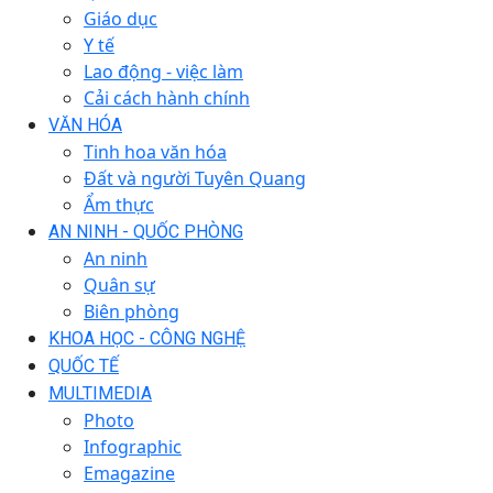
Giáo dục
Y tế
Lao động - việc làm
Cải cách hành chính
VĂN HÓA
Tinh hoa văn hóa
Đất và người Tuyên Quang
Ẩm thực
AN NINH - QUỐC PHÒNG
An ninh
Quân sự
Biên phòng
KHOA HỌC - CÔNG NGHỆ
QUỐC TẾ
MULTIMEDIA
Photo
Infographic
Emagazine