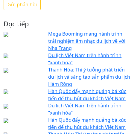
Đọc tiếp
Mega Booming mang hành trình
trải nghiệm âm nhạc du lịch về với
Nha Trang
Du lịch Việt Nam trên hành trình
“xanh hóa”
Thanh Hóa: Thi ý tưởng phát triển
du lịch và sáng tạo sản phẩm du lịch
Hàm Rồng
Hàn Quốc đẩy mạnh quảng bá xúc
tiến để thu hút du khách Việt Nam
Du lịch Việt Nam trên hành trình
“xanh hóa”
Hàn Quốc đẩy mạnh quảng bá xúc
tiến để thu hút du khách Việt Nam