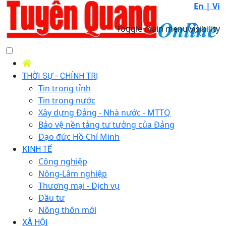
En |
Vi
Toggle main menu visibility
THỜI SỰ - CHÍNH TRỊ
Tin trong tỉnh
Tin trong nước
Xây dựng Đảng - Nhà nước - MTTQ
Bảo vệ nền tảng tư tưởng của Đảng
Đạo đức Hồ Chí Minh
KINH TẾ
Công nghiệp
Nông-Lâm nghiệp
Thương mại - Dịch vụ
Đầu tư
Nông thôn mới
XÃ HỘI