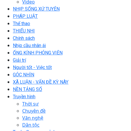
Video
NHỊP SỐNG XỨ TUYÊN
PHÁP LUẬT
Thể thao
THIẾU NHI
Chính sách
Nhịp cầu nhân ái
ỐNG KÍNH PHÓNG VIÊN
Giải trí
Người tốt - Việc tốt
GÓC NHÌN
XÃ LUẬN - VẤN ĐỀ KỲ NÀY
NỀN TẢNG SỐ
Truyền hình
Thời sự
Chuyên đề
Văn nghệ
Dân tộc