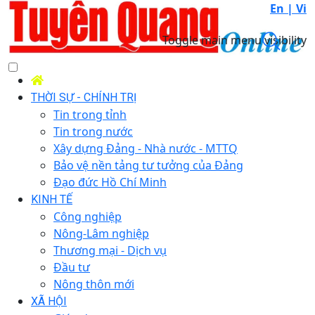
En |
Vi
Toggle main menu visibility
THỜI SỰ - CHÍNH TRỊ
Tin trong tỉnh
Tin trong nước
Xây dựng Đảng - Nhà nước - MTTQ
Bảo vệ nền tảng tư tưởng của Đảng
Đạo đức Hồ Chí Minh
KINH TẾ
Công nghiệp
Nông-Lâm nghiệp
Thương mại - Dịch vụ
Đầu tư
Nông thôn mới
XÃ HỘI