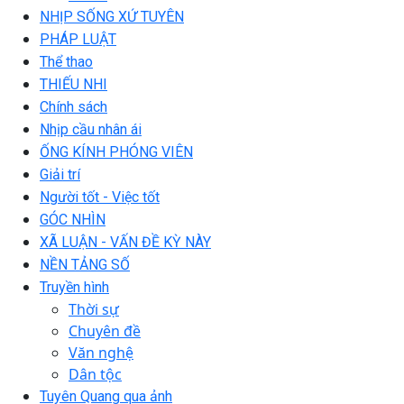
NHỊP SỐNG XỨ TUYÊN
PHÁP LUẬT
Thể thao
THIẾU NHI
Chính sách
Nhịp cầu nhân ái
ỐNG KÍNH PHÓNG VIÊN
Giải trí
Người tốt - Việc tốt
GÓC NHÌN
XÃ LUẬN - VẤN ĐỀ KỲ NÀY
NỀN TẢNG SỐ
Truyền hình
Thời sự
Chuyên đề
Văn nghệ
Dân tộc
Tuyên Quang qua ảnh