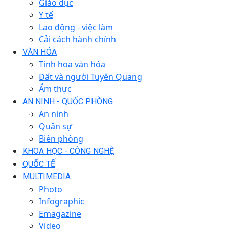
Giáo dục
Y tế
Lao động - việc làm
Cải cách hành chính
VĂN HÓA
Tinh hoa văn hóa
Đất và người Tuyên Quang
Ẩm thực
AN NINH - QUỐC PHÒNG
An ninh
Quân sự
Biên phòng
KHOA HỌC - CÔNG NGHỆ
QUỐC TẾ
MULTIMEDIA
Photo
Infographic
Emagazine
Video