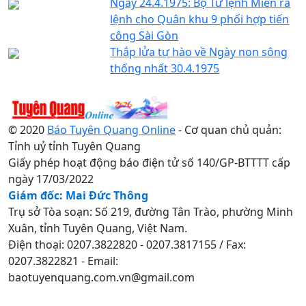
Ngày 24.4.1975: Bộ Tư lệnh Miền ra
lệnh cho Quân khu 9 phối hợp tiến
công Sài Gòn
Thắp lửa tự hào về Ngày non sông
thống nhất 30.4.1975
© 2020
Báo Tuyên Quang Online
- Cơ quan chủ quản:
Tỉnh uỷ tỉnh Tuyên Quang
Giấy phép hoạt động báo điện tử số 140/GP-BTTTT cấp
ngày 17/03/2022
Giám đốc: Mai Đức Thông
Trụ sở Tòa soạn: Số 219, đường Tân Trào, phường Minh
Xuân, tỉnh Tuyên Quang, Việt Nam.
Điện thoại: 0207.3822820 - 0207.3817155 / Fax:
0207.3822821 - Email:
baotuyenquang.com.vn@gmail.com