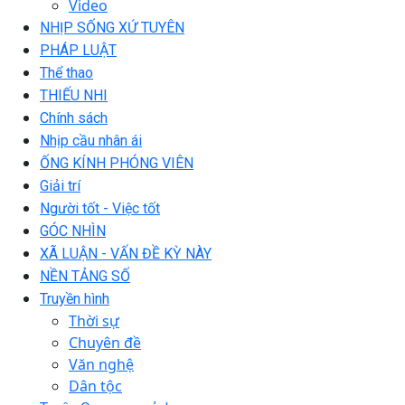
Video
NHỊP SỐNG XỨ TUYÊN
PHÁP LUẬT
Thể thao
THIẾU NHI
Chính sách
Nhịp cầu nhân ái
ỐNG KÍNH PHÓNG VIÊN
Giải trí
Người tốt - Việc tốt
GÓC NHÌN
XÃ LUẬN - VẤN ĐỀ KỲ NÀY
NỀN TẢNG SỐ
Truyền hình
Thời sự
Chuyên đề
Văn nghệ
Dân tộc