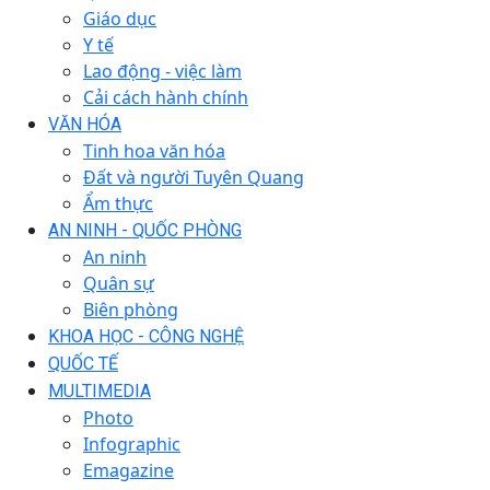
Giáo dục
Y tế
Lao động - việc làm
Cải cách hành chính
VĂN HÓA
Tinh hoa văn hóa
Đất và người Tuyên Quang
Ẩm thực
AN NINH - QUỐC PHÒNG
An ninh
Quân sự
Biên phòng
KHOA HỌC - CÔNG NGHỆ
QUỐC TẾ
MULTIMEDIA
Photo
Infographic
Emagazine