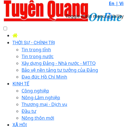
En |
Vi
Toggle main menu visibility
THỜI SỰ - CHÍNH TRỊ
Tin trong tỉnh
Tin trong nước
Xây dựng Đảng - Nhà nước - MTTQ
Bảo vệ nền tảng tư tưởng của Đảng
Đạo đức Hồ Chí Minh
KINH TẾ
Công nghiệp
Nông-Lâm nghiệp
Thương mại - Dịch vụ
Đầu tư
Nông thôn mới
XÃ HỘI