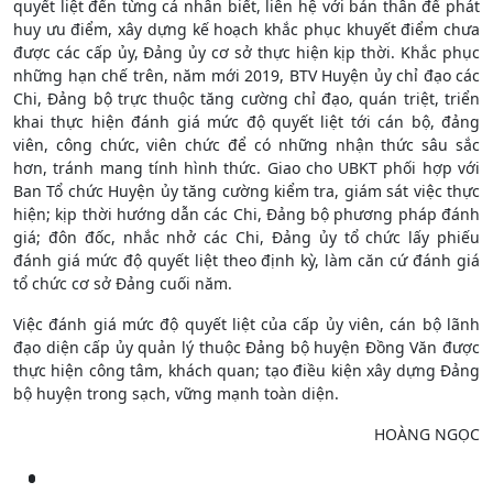
quyết liệt đến từng cá nhân biết, liên hệ với bản thân để phát
huy ưu điểm, xây dựng kế hoạch khắc phục khuyết điểm chưa
được các cấp ủy, Đảng ủy cơ sở thực hiện kịp thời. Khắc phục
những hạn chế trên, năm mới 2019, BTV Huyện ủy chỉ đạo các
Chi, Đảng bộ trực thuộc tăng cường chỉ đạo, quán triệt, triển
khai thực hiện đánh giá mức độ quyết liệt tới cán bộ, đảng
viên, công chức, viên chức để có những nhận thức sâu sắc
hơn, tránh mang tính hình thức. Giao cho UBKT phối hợp với
Ban Tổ chức Huyện ủy tăng cường kiểm tra, giám sát việc thực
hiện; kịp thời hướng dẫn các Chi, Đảng bộ phương pháp đánh
giá; đôn đốc, nhắc nhở các Chi, Đảng ủy tổ chức lấy phiếu
đánh giá mức độ quyết liệt theo định kỳ, làm căn cứ đánh giá
tổ chức cơ sở Đảng cuối năm.
Việc đánh giá mức độ quyết liệt của cấp ủy viên, cán bộ lãnh
đạo diện cấp ủy quản lý thuộc Đảng bộ huyện Đồng Văn được
thực hiện công tâm, khách quan; tạo điều kiện xây dựng Đảng
bộ huyện trong sạch, vững mạnh toàn diện.
HOÀNG NGỌC