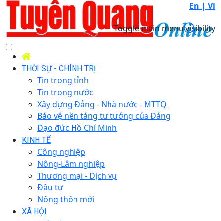
En |
Vi
Toggle main menu visibility
THỜI SỰ - CHÍNH TRỊ
Tin trong tỉnh
Tin trong nước
Xây dựng Đảng - Nhà nước - MTTQ
Bảo vệ nền tảng tư tưởng của Đảng
Đạo đức Hồ Chí Minh
KINH TẾ
Công nghiệp
Nông-Lâm nghiệp
Thương mại - Dịch vụ
Đầu tư
Nông thôn mới
XÃ HỘI