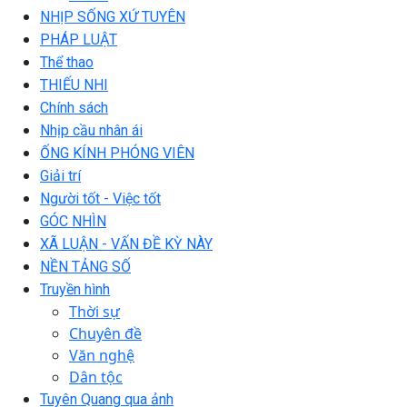
NHỊP SỐNG XỨ TUYÊN
PHÁP LUẬT
Thể thao
THIẾU NHI
Chính sách
Nhịp cầu nhân ái
ỐNG KÍNH PHÓNG VIÊN
Giải trí
Người tốt - Việc tốt
GÓC NHÌN
XÃ LUẬN - VẤN ĐỀ KỲ NÀY
NỀN TẢNG SỐ
Truyền hình
Thời sự
Chuyên đề
Văn nghệ
Dân tộc
Tuyên Quang qua ảnh