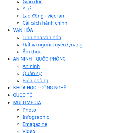
Giáo dục
Y tế
Lao động - việc làm
Cải cách hành chính
VĂN HÓA
Tinh hoa văn hóa
Đất và người Tuyên Quang
Ẩm thực
AN NINH - QUỐC PHÒNG
An ninh
Quân sự
Biên phòng
KHOA HỌC - CÔNG NGHỆ
QUỐC TẾ
MULTIMEDIA
Photo
Infographic
Emagazine
Video