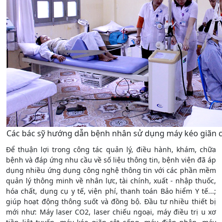
Các bác sỹ hướng dẫn bệnh nhân sử dụng máy kéo giãn c
Để thuận lợi trong công tác quản lý, điều hành, khám, chữa
bệnh và đáp ứng nhu cầu về số liệu thông tin, bệnh viện đã áp
dụng nhiều ứng dụng công nghệ thông tin với các phần mềm
quản lý thông minh về nhân lực, tài chính, xuất - nhập thuốc,
hóa chất, dụng cụ y tế, viện phí, thanh toán Bảo hiểm Y tế...;
giúp hoạt động thông suốt và đồng bộ. Đầu tư nhiều thiết bị
mới như: Máy laser CO2, laser chiếu ngoại, máy điều trị u xơ