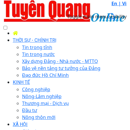
En |
Vi
Toggle main menu visibility
THỜI SỰ - CHÍNH TRỊ
Tin trong tỉnh
Tin trong nước
Xây dựng Đảng - Nhà nước - MTTQ
Bảo vệ nền tảng tư tưởng của Đảng
Đạo đức Hồ Chí Minh
KINH TẾ
Công nghiệp
Nông-Lâm nghiệp
Thương mại - Dịch vụ
Đầu tư
Nông thôn mới
XÃ HỘI