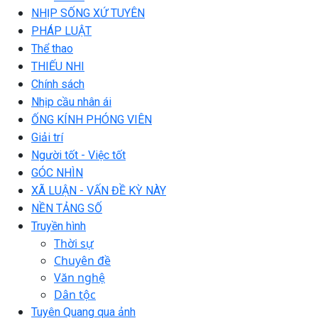
NHỊP SỐNG XỨ TUYÊN
PHÁP LUẬT
Thể thao
THIẾU NHI
Chính sách
Nhịp cầu nhân ái
ỐNG KÍNH PHÓNG VIÊN
Giải trí
Người tốt - Việc tốt
GÓC NHÌN
XÃ LUẬN - VẤN ĐỀ KỲ NÀY
NỀN TẢNG SỐ
Truyền hình
Thời sự
Chuyên đề
Văn nghệ
Dân tộc
Tuyên Quang qua ảnh