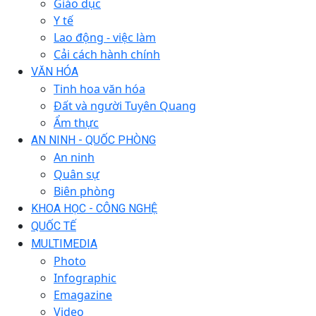
Giáo dục
Y tế
Lao động - việc làm
Cải cách hành chính
VĂN HÓA
Tinh hoa văn hóa
Đất và người Tuyên Quang
Ẩm thực
AN NINH - QUỐC PHÒNG
An ninh
Quân sự
Biên phòng
KHOA HỌC - CÔNG NGHỆ
QUỐC TẾ
MULTIMEDIA
Photo
Infographic
Emagazine
Video