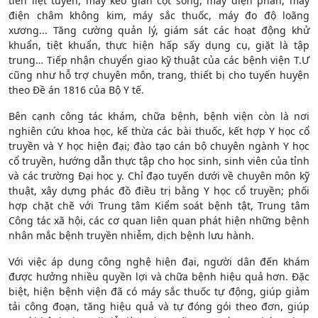
tiền liệt tuyến, máy kéo giãn cột sống, máy điện phân, máy
điện châm không kim, máy sắc thuốc, máy đo độ loãng
xương... Tăng cường quản lý, giám sát các hoạt động khử
khuẩn, tiệt khuẩn, thực hiện hấp sấy dụng cụ, giặt là tập
trung… Tiếp nhận chuyển giao kỹ thuật của các bệnh viện T.Ư
cũng như hỗ trợ chuyên môn, trang, thiết bị cho tuyến huyện
theo Đề án 1816 của Bộ Y tế.
Bên cạnh công tác khám, chữa bệnh, bệnh viện còn là nơi
nghiên cứu khoa học, kế thừa các bài thuốc, kết hợp Y học cổ
truyền và Y học hiện đại; đào tạo cán bộ chuyên ngành Y học
cổ truyền, hướng dẫn thực tập cho học sinh, sinh viên của tỉnh
và các trường Đại học y. Chỉ đạo tuyến dưới về chuyên môn kỹ
thuật, xây dựng phác đồ điều trị bằng Y học cổ truyền; phối
hợp chặt chẽ với Trung tâm Kiểm soát bệnh tật, Trung tâm
Công tác xã hội, các cơ quan liên quan phát hiện những bệnh
nhân mắc bệnh truyền nhiễm, dịch bệnh lưu hành.
Với việc áp dụng công nghệ hiện đại, người dân đến khám
được hưởng nhiều quyền lợi và chữa bệnh hiệu quả hơn. Đặc
biệt, hiện bệnh viện đã có máy sắc thuốc tự động, giúp giảm
tải công đoạn, tăng hiệu quả và tự đóng gói theo đơn, giúp