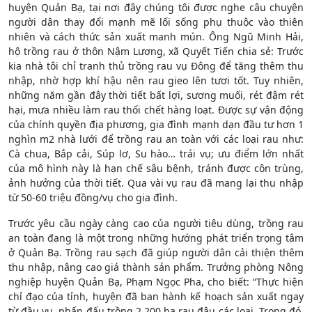
huyện Quản Bạ, tại nơi đây chúng tôi được nghe câu chuyện
người dân thay đổi mạnh mẽ lối sống phụ thuộc vào thiên
nhiên và cách thức sản xuất manh mún. Ông Ngũ Minh Hải,
hộ trồng rau ở thôn Nậm Lương, xã Quyết Tiến chia sẻ: Trước
kia nhà tôi chỉ tranh thủ trồng rau vụ Đông để tăng thêm thu
nhập, nhờ hợp khí hậu nên rau gieo lên tươi tốt. Tuy nhiên,
những năm gần đây thời tiết bất lợi, sương muối, rét đậm rét
hại, mưa nhiều làm rau thối chết hàng loạt. Được sự vận động
của chính quyền địa phương, gia đình mạnh dạn đầu tư hơn 1
nghìn m2 nhà lưới để trồng rau an toàn với các loại rau như:
Cà chua, Bắp cải, Súp lơ, Su hào… trái vụ; ưu điểm lớn nhất
của mô hình này là hạn chế sâu bệnh, tránh được côn trùng,
ảnh hưởng của thời tiết. Qua vài vụ rau đã mang lại thu nhập
từ 50-60 triệu đồng/vụ cho gia đình.
Trước yêu cầu ngày càng cao của người tiêu dùng, trồng rau
an toàn đang là một trong những hướng phát triển trọng tâm
ở Quản Bạ. Trồng rau sạch đã giúp người dân cải thiện thêm
thu nhập, nâng cao giá thành sản phẩm. Trưởng phòng Nông
nghiệp huyện Quản Bạ, Phạm Ngọc Pha, cho biết: “Thực hiện
chỉ đạo của tỉnh, huyện đã ban hành kế hoạch sản xuất ngay
từ đầu vụ, phấn đấu trồng 2.200 ha rau đậu các loại. Trong đó,