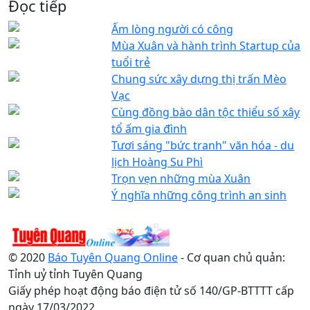
Đọc tiếp
Ấm lòng người có công
Mùa Xuân và hành trình Startup của
tuổi trẻ
Chung sức xây dựng thị trấn Mèo
Vạc
Cùng đồng bào dân tộc thiểu số xây
tổ ấm gia đình
Tươi sáng "bức tranh" văn hóa - du
lịch Hoàng Su Phì
Trọn vẹn những mùa Xuân
Ý nghĩa những công trình an sinh
© 2020
Báo Tuyên Quang Online
- Cơ quan chủ quản:
Tỉnh uỷ tỉnh Tuyên Quang
Giấy phép hoạt động báo điện tử số 140/GP-BTTTT cấp
ngày 17/03/2022