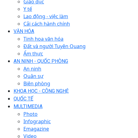
Giáo dục
Y tế
Lao động - việc làm
Cải cách hành chính
VĂN HÓA
Tinh hoa văn hóa
Đất và người Tuyên Quang
Ẩm thực
AN NINH - QUỐC PHÒNG
An ninh
Quân sự
Biên phòng
KHOA HỌC - CÔNG NGHỆ
QUỐC TẾ
MULTIMEDIA
Photo
Infographic
Emagazine
Video