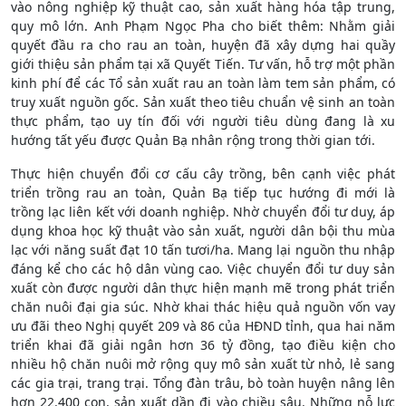
vào nông nghiệp kỹ thuật cao, sản xuất hàng hóa tập trung,
quy mô lớn. Anh Phạm Ngọc Pha cho biết thêm: Nhằm giải
quyết đầu ra cho rau an toàn, huyện đã xây dựng hai quầy
giới thiệu sản phẩm tại xã Quyết Tiến. Tư vấn, hỗ trợ một phần
kinh phí để các Tổ sản xuất rau an toàn làm tem sản phẩm, có
truy xuất nguồn gốc. Sản xuất theo tiêu chuẩn vệ sinh an toàn
thực phẩm, tạo uy tín đối với người tiêu dùng đang là xu
hướng tất yếu được Quản Bạ nhân rộng trong thời gian tới.
Thực hiện chuyển đổi cơ cấu cây trồng, bên cạnh việc phát
triển trồng rau an toàn, Quản Bạ tiếp tục hướng đi mới là
trồng lạc liên kết với doanh nghiệp. Nhờ chuyển đổi tư duy, áp
dụng khoa học kỹ thuật vào sản xuất, người dân bội thu mùa
lạc với năng suất đạt 10 tấn tươi/ha. Mang lại nguồn thu nhập
đáng kể cho các hộ dân vùng cao. Việc chuyển đổi tư duy sản
xuất còn được người dân thực hiện mạnh mẽ trong phát triển
chăn nuôi đại gia súc. Nhờ khai thác hiệu quả nguồn vốn vay
ưu đãi theo Nghị quyết 209 và 86 của HĐND tỉnh, qua hai năm
triển khai đã giải ngân hơn 36 tỷ đồng, tạo điều kiện cho
nhiều hộ chăn nuôi mở rộng quy mô sản xuất từ nhỏ, lẻ sang
các gia trại, trang trại. Tổng đàn trâu, bò toàn huyện nâng lên
hơn 22.400 con, sản xuất dần đi vào chiều sâu. Những nỗ lực