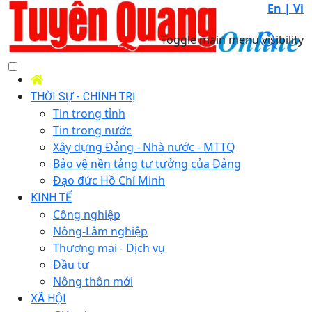
En |
Vi
Toggle main menu visibility
THỜI SỰ - CHÍNH TRỊ
Tin trong tỉnh
Tin trong nước
Xây dựng Đảng - Nhà nước - MTTQ
Bảo vệ nền tảng tư tưởng của Đảng
Đạo đức Hồ Chí Minh
KINH TẾ
Công nghiệp
Nông-Lâm nghiệp
Thương mại - Dịch vụ
Đầu tư
Nông thôn mới
XÃ HỘI