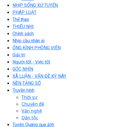
NHỊP SỐNG XỨ TUYÊN
PHÁP LUẬT
Thể thao
THIẾU NHI
Chính sách
Nhịp cầu nhân ái
ỐNG KÍNH PHÓNG VIÊN
Giải trí
Người tốt - Việc tốt
GÓC NHÌN
XÃ LUẬN - VẤN ĐỀ KỲ NÀY
NỀN TẢNG SỐ
Truyền hình
Thời sự
Chuyên đề
Văn nghệ
Dân tộc
Tuyên Quang qua ảnh