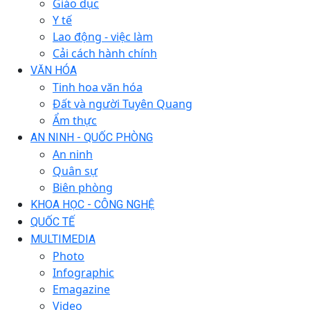
Giáo dục
Y tế
Lao động - việc làm
Cải cách hành chính
VĂN HÓA
Tinh hoa văn hóa
Đất và người Tuyên Quang
Ẩm thực
AN NINH - QUỐC PHÒNG
An ninh
Quân sự
Biên phòng
KHOA HỌC - CÔNG NGHỆ
QUỐC TẾ
MULTIMEDIA
Photo
Infographic
Emagazine
Video