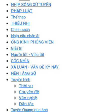
NHỊP SỐNG XỨ TUYÊN
PHÁP LUẬT
Thể thao
THIẾU NHI
Chính sách
Nhịp cầu nhân ái
ỐNG KÍNH PHÓNG VIÊN
Giải trí
Người tốt - Việc tốt
GÓC NHÌN
XÃ LUẬN - VẤN ĐỀ KỲ NÀY
NỀN TẢNG SỐ
Truyền hình
Thời sự
Chuyên đề
Văn nghệ
Dân tộc
Tuyên Quang qua ảnh