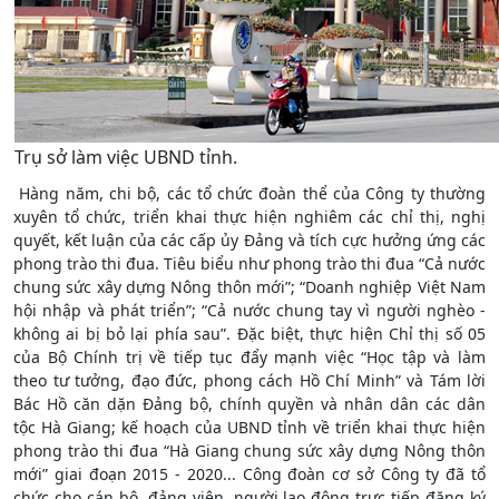
Trụ sở làm việc UBND tỉnh.
Hàng năm, chi bộ, các tổ chức đoàn thể của Công ty thường
xuyên tổ chức, triển khai thực hiện nghiêm các chỉ thị, nghị
quyết, kết luận của các cấp ủy Đảng và tích cực hưởng ứng các
phong trào thi đua. Tiêu biểu như phong trào thi đua “Cả nước
chung sức xây dựng Nông thôn mới”; “Doanh nghiệp Việt Nam
hội nhập và phát triển”; “Cả nước chung tay vì người nghèo -
không ai bị bỏ lại phía sau”. Đặc biệt, thực hiện Chỉ thị số 05
của Bộ Chính trị về tiếp tục đẩy mạnh việc “Học tập và làm
theo tư tưởng, đạo đức, phong cách Hồ Chí Minh” và Tám lời
Bác Hồ căn dặn Đảng bộ, chính quyền và nhân dân các dân
tộc Hà Giang; kế hoạch của UBND tỉnh về triển khai thực hiện
phong trào thi đua “Hà Giang chung sức xây dựng Nông thôn
mới” giai đoạn 2015 - 2020... Công đoàn cơ sở Công ty đã tổ
chức cho cán bộ, đảng viên, người lao động trực tiếp đăng ký