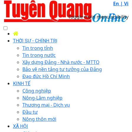
En |
Vi
Toggle main menu visibility
THỜI SỰ - CHÍNH TRỊ
Tin trong tỉnh
Tin trong nước
Xây dựng Đảng - Nhà nước - MTTQ
Bảo vệ nền tảng tư tưởng của Đảng
Đạo đức Hồ Chí Minh
KINH TẾ
Công nghiệp
Nông-Lâm nghiệp
Thương mại - Dịch vụ
Đầu tư
Nông thôn mới
XÃ HỘI