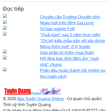
Đọc tiếp
Chuyên cần Trường Chuyên tỉnh
Ngày mới trên đỉnh Gia Long
Tự hào ngành Y tế!
"Quả ngọt" sau 2 năm thực hiện
"Chi bộ kiểu mẫu gắn với xây dựng
Nông thôn mới" ở Vị Xuyên
Góp phần tô thắm mùa Xuân
Hội Nhà báo tỉnh đầm ấm "ngôi
nhà" chung
Phấn đấu hoàn thành tốt nhiệm vụ
thu ngân sách
© 2020
Báo Tuyên Quang Online
- Cơ quan chủ quản:
Tỉnh uỷ tỉnh Tuyên Quang
Giấy phép hoạt động báo điện tử số 140/GP-BTTTT cấp