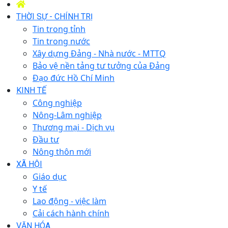
THỜI SỰ - CHÍNH TRỊ
Tin trong tỉnh
Tin trong nước
Xây dựng Đảng - Nhà nước - MTTQ
Bảo vệ nền tảng tư tưởng của Đảng
Đạo đức Hồ Chí Minh
KINH TẾ
Công nghiệp
Nông-Lâm nghiệp
Thương mại - Dịch vụ
Đầu tư
Nông thôn mới
XÃ HỘI
Giáo dục
Y tế
Lao động - việc làm
Cải cách hành chính
VĂN HÓA