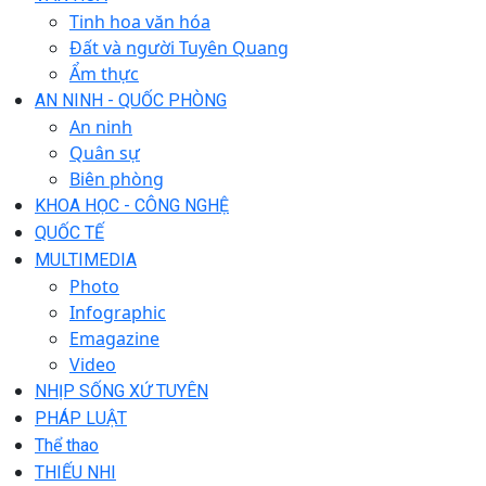
Tinh hoa văn hóa
Đất và người Tuyên Quang
Ẩm thực
AN NINH - QUỐC PHÒNG
An ninh
Quân sự
Biên phòng
KHOA HỌC - CÔNG NGHỆ
QUỐC TẾ
MULTIMEDIA
Photo
Infographic
Emagazine
Video
NHỊP SỐNG XỨ TUYÊN
PHÁP LUẬT
Thể thao
THIẾU NHI