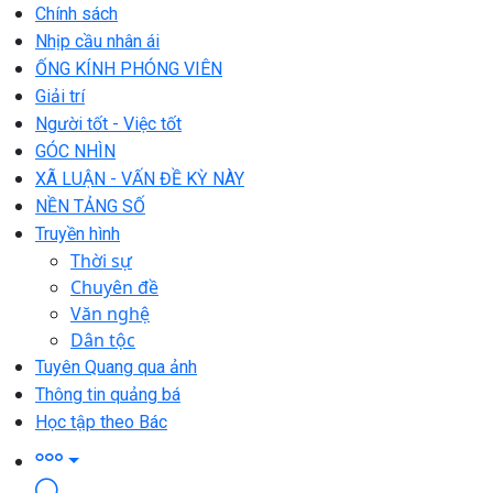
Chính sách
Nhịp cầu nhân ái
ỐNG KÍNH PHÓNG VIÊN
Giải trí
Người tốt - Việc tốt
GÓC NHÌN
XÃ LUẬN - VẤN ĐỀ KỲ NÀY
NỀN TẢNG SỐ
Truyền hình
Thời sự
Chuyên đề
Văn nghệ
Dân tộc
Tuyên Quang qua ảnh
Thông tin quảng bá
Học tập theo Bác