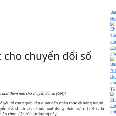
Bạ
Đọc
Ch
cuộ
ch
cấ
 cho chuyển đổi số
củ
Bà
"C
dụ
ch
TS
c như thếm nào cho chuyển đổi số (CĐS)?
Ch
đó yếu tố con người liên quan đến nhận thức và năng lực số.
cuộ
yển đổi chính cách thức hoạt động nhân sự, mặt khác là
ch
hiện công việc của lực lượng này.