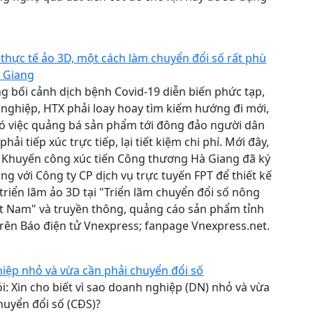
1
thực tế ảo 3D, một cách làm chuyển đổi số rất phù
à Giang
g bối cảnh dịch bệnh Covid-19 diễn biến phức tạp,
nghiệp, HTX phải loay hoay tìm kiếm hướng đi mới,
có việc quảng bá sản phẩm tới đông đảo người dân
ải tiếp xúc trực tiếp, lại tiết kiệm chi phí. Mới đây,
 Khuyến công xúc tiến Công thương Hà Giang đã ký
ng với Công ty CP dịch vụ trực tuyến FPT để thiết kế
triển lãm ảo 3D tại "Triển lãm chuyển đổi số nông
t Nam" và truyền thông, quảng cáo sản phẩm tỉnh
rên Báo điện tử Vnexpress; fanpage Vnexpress.net.
1
iệp nhỏ và vừa cần phải chuyển đổi số
i: Xin cho biết vì sao doanh nghiệp (DN) nhỏ và vừa
huyển đổi số (CĐS)?