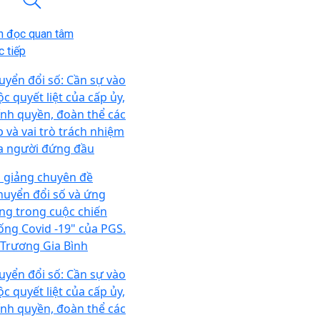
n đọc quan tâm
 tiếp
uyển đổi số: Cần sự vào
c quyết liệt của cấp ủy,
ính quyền, đoàn thể các
p và vai trò trách nhiệm
a người đứng đầu
i giảng chuyên đề
huyển đổi số và ứng
ng trong cuộc chiến
ống Covid -19" của PGS.
 Trương Gia Bình
uyển đổi số: Cần sự vào
c quyết liệt của cấp ủy,
ính quyền, đoàn thể các