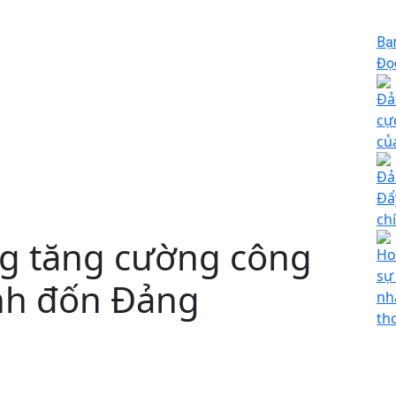
Bạ
Đọc
Đả
cự
củ
Đả
Đẩ
ch
g tăng cường công
Ho
sự
ỉnh đốn Đảng
nh
tho