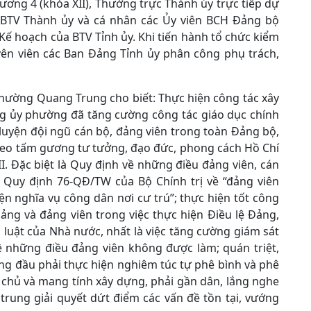
ương 4 (khóa XII), Thường trực Thành ủy trực tiếp dự
hể BTV Thành ủy và cá nhân các Ủy viên BCH Đảng bộ
ế hoạch của BTV Tỉnh ủy. Khi tiến hành tổ chức kiểm
yên viên các Ban Đảng Tỉnh ủy phân công phụ trách,
hường Quang Trung cho biết: Thực hiện công tác xây
g ủy phường đã tăng cường công tác giáo dục chính
n luyện đội ngũ cán bộ, đảng viên trong toàn Đảng bộ,
 theo tấm gương tư tưởng, đạo đức, phong cách Hồ Chí
I. Đặc biệt là Quy định về những điều đảng viên, cán
 Quy định 76-QĐ/TW của Bộ Chính trị về “đảng viên
ện nghĩa vụ công dân nơi cư trú”; thực hiện tốt công
Đảng và đảng viên trong việc thực hiện Điều lệ Đảng,
p luật của Nhà nước, nhất là việc tăng cường giám sát
ề những điều đảng viên không được làm; quán triệt,
ứng đầu phải thực hiện nghiêm túc tự phê bình và phê
 chủ và mang tính xây dựng, phải gần dân, lắng nghe
 trung giải quyết dứt điểm các vấn đề tồn tại, vướng