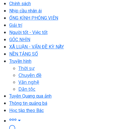
Chính sách
Nhịp cầu nhân ái
ỐNG KÍNH PHÓNG VIÊN
Giải trí
Người tốt - Việc tốt
GÓC NHÌN
XÃ LUẬN - VẤN ĐỀ KỲ NÀY
NỀN TẢNG SỐ
Truyền hình
Thời sự
Chuyên đề
Văn nghệ
Dân tộc
Tuyên Quang qua ảnh
Thông tin quảng bá
Học tập theo Bác