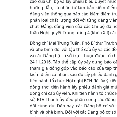
cáo của Chi bộ và lấy phiếu biểu quyết mức 
hướng dẫn, cá nhân tự làm bản kiểm điểm,
đảng viên thông qua báo cáo kiểm điểm trướ
phân loại chất lượng đối với từng đảng viên
chức Đảng, đảng viên của các Chi bộ đã ho
thần Nghị quyết Trung ương 4 (khóa XII) cá
Đồng chí Mai Trung Tuấn, Phó Bí thư Thường
và phê bình đối với tập thể cấp ủy và các đ
và các Đảng bộ cơ sở trực thuộc được tổ c
24.11.2016. Tập thể cấp ủy xây dựng báo c
tham gia đóng góp vào báo cáo của tập t
kiểm điểm cá nhân, sau đó lấy phiếu đánh 
tiến hành tổ chức Hội nghị BCH để lấy ý kiế
đồng thời tiến hành lấy phiếu đánh giá m
đồng chí cấp ủy viên. Khi tiến hành tổ chức
sở, BTV Thành ủy đều phân công các đồng 
dõi cùng dự. Đến nay, các Đảng bộ cơ sở 
bình và phê bình. Đối với các Đảng bộ cơ sở