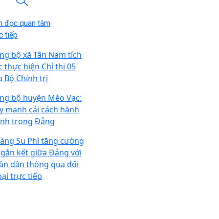
n đọc quan tâm
 tiếp
ng bộ xã Tân Nam tích
c thực hiện Chỉ thị 05
a Bộ Chính trị
ng bộ huyện Mèo Vạc:
y mạnh cải cách hành
ính trong Đảng
àng Su Phì tăng cường
 gắn kết giữa Đảng với
ân dân thông qua đối
ại trực tiếp