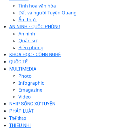
Tinh hoa văn hóa
Đất và người Tuyên Quang
Ẩm thực
AN NINH - QUỐC PHÒNG
An ninh
Quân sự
Biên phòng
KHOA HỌC - CÔNG NGHỆ
QUỐC TẾ
MULTIMEDIA
Photo
Infographic
Emagazine
Video
NHỊP SỐNG XỨ TUYÊN
PHÁP LUẬT
Thể thao
THIẾU NHI