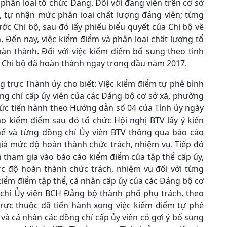
phân loại tổ chức Đảng. Đối với đảng viên trên cơ sở
 tự nhận mức phân loại chất lượng đảng viên; từng
c Chi bộ, sau đó lấy phiếu biểu quyết của Chi bộ về
. Đến nay, việc kiểm điểm và phân loại chất lượng tổ
àn thành. Đối với việc kiểm điểm bổ sung theo tinh
c Chi bộ đã hoàn thành ngay trong đầu năm 2017.
 trực Thành ủy cho biết: Việc kiểm điểm tự phê bình
ồng chí cấp ủy viên của các Đảng bộ cơ sở xã, phường
hức tiến hành theo Hướng dẫn số 04 của Tỉnh ủy ngày
áo kiểm điểm sau đó tổ chức Hội nghị BTV lấy ý kiến
hể và từng đồng chí Ủy viên BTV thông qua báo cáo
giá mức độ hoàn thành chức trách, nhiệm vụ. Tiếp đó
n tham gia vào báo cáo kiểm điểm của tập thể cấp ủy,
ức độ hoàn thành chức trách, nhiệm vụ đối với từng
 kiểm điểm tập thể, cá nhân cấp ủy của các Đảng bộ cơ
chí Ủy viên BCH Đảng bộ thành phố phụ trách, theo
trực thuộc đã tiến hành xong việc kiểm điểm tự phê
 và cá nhân các đồng chí cấp ủy viên có gợi ý bổ sung