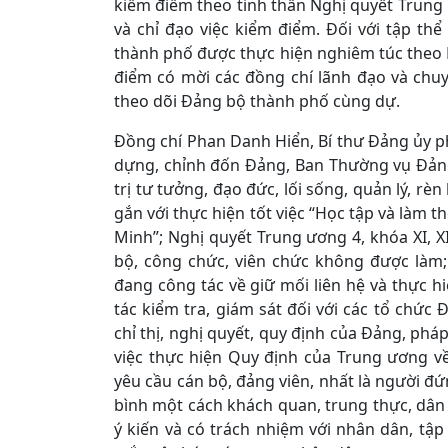
kiểm điểm theo tinh thần Nghị quyết Trung 
và chỉ đạo việc kiểm điểm. Đối với tập t
thành phố được thực hiện nghiêm túc theo K
điểm có mời các đồng chí lãnh đạo và chu
theo dõi Đảng bộ thành phố cùng dự.
Đồng chí Phan Danh Hiển, Bí thư Đảng ủy p
dựng, chỉnh đốn Đảng, Ban Thường vụ Đản
trị tư tưởng, đạo đức, lối sống, quản lý, rè
gắn với thực hiện tốt việc “Học tập và làm
Minh”; Nghị quyết Trung ương 4, khóa XI, XI
bộ, công chức, viên chức không được làm;
đang công tác về giữ mối liên hệ và thực hi
tác kiểm tra, giám sát đối với các tổ chức 
chỉ thị, nghị quyết, quy định của Đảng, phá
việc thực hiện Quy định của Trung ương v
yêu cầu cán bộ, đảng viên, nhất là người đ
bình một cách khách quan, trung thực, dân
ý kiến và có trách nhiệm với nhân dân, tập