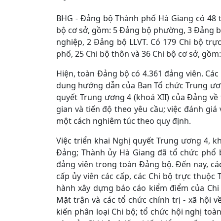
BHG - Đảng bộ Thành phố Hà Giang có 48 t
bộ cơ sở, gồm: 5 Đảng bộ phường, 3 Đảng b
nghiệp, 2 Đảng bộ LLVT. Có 179 Chi bộ trự
phố, 25 Chi bộ thôn và 36 Chi bộ cơ sở, gồm:
Hiện, toàn Đảng bộ có 4.361 đảng viên. Các
dung hướng dẫn của Ban Tổ chức Trung ương
quyết Trung ương 4 (khoá XII) của Đảng v
gian và tiến độ theo yêu cầu; việc đánh giá
một cách nghiêm túc theo quy định.
Việc triển khai Nghị quyết Trung ương 4, 
Đảng; Thành ủy Hà Giang đã tổ chức phổ bi
đảng viên trong toàn Đảng bộ. Đến nay, các
cấp ủy viên các cấp, các Chi bộ trực thuộc
hành xây dựng báo cáo kiểm điểm của Chi 
Mặt trận và các tổ chức chính trị - xã hội 
kiến phân loại Chi bộ; tổ chức hội nghị to