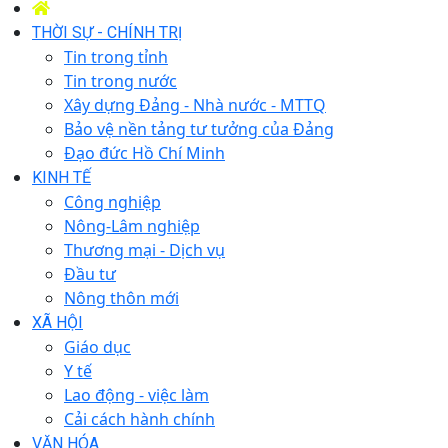
THỜI SỰ - CHÍNH TRỊ
Tin trong tỉnh
Tin trong nước
Xây dựng Đảng - Nhà nước - MTTQ
Bảo vệ nền tảng tư tưởng của Đảng
Đạo đức Hồ Chí Minh
KINH TẾ
Công nghiệp
Nông-Lâm nghiệp
Thương mại - Dịch vụ
Đầu tư
Nông thôn mới
XÃ HỘI
Giáo dục
Y tế
Lao động - việc làm
Cải cách hành chính
VĂN HÓA