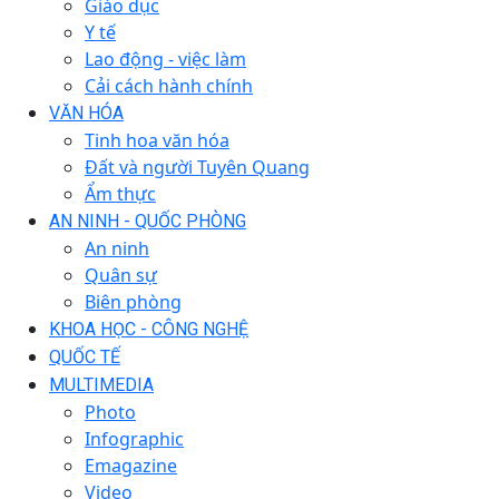
Giáo dục
Y tế
Lao động - việc làm
Cải cách hành chính
VĂN HÓA
Tinh hoa văn hóa
Đất và người Tuyên Quang
Ẩm thực
AN NINH - QUỐC PHÒNG
An ninh
Quân sự
Biên phòng
KHOA HỌC - CÔNG NGHỆ
QUỐC TẾ
MULTIMEDIA
Photo
Infographic
Emagazine
Video