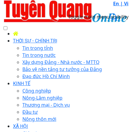
En |
Vi
Toggle main menu visibility
THỜI SỰ - CHÍNH TRỊ
Tin trong tỉnh
Tin trong nước
Xây dựng Đảng - Nhà nước - MTTQ
Bảo vệ nền tảng tư tưởng của Đảng
Đạo đức Hồ Chí Minh
KINH TẾ
Công nghiệp
Nông-Lâm nghiệp
Thương mại - Dịch vụ
Đầu tư
Nông thôn mới
XÃ HỘI