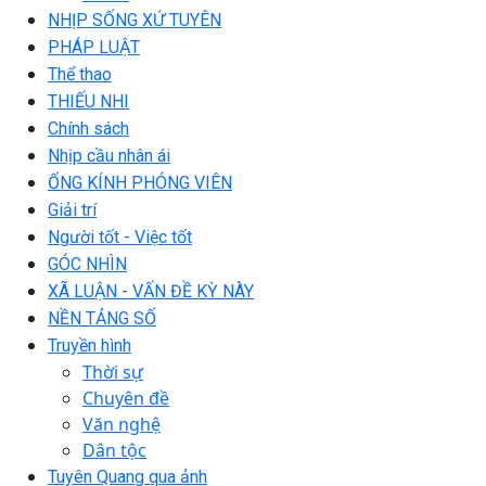
NHỊP SỐNG XỨ TUYÊN
PHÁP LUẬT
Thể thao
THIẾU NHI
Chính sách
Nhịp cầu nhân ái
ỐNG KÍNH PHÓNG VIÊN
Giải trí
Người tốt - Việc tốt
GÓC NHÌN
XÃ LUẬN - VẤN ĐỀ KỲ NÀY
NỀN TẢNG SỐ
Truyền hình
Thời sự
Chuyên đề
Văn nghệ
Dân tộc
Tuyên Quang qua ảnh