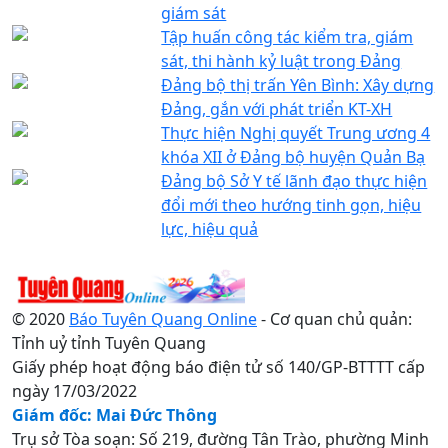
giám sát
Tập huấn công tác kiểm tra, giám
sát, thi hành kỷ luật trong Đảng
Đảng bộ thị trấn Yên Bình: Xây dựng
Đảng, gắn với phát triển KT-XH
Thực hiện Nghị quyết Trung ương 4
khóa XII ở Đảng bộ huyện Quản Bạ
Đảng bộ Sở Y tế lãnh đạo thực hiện
đổi mới theo hướng tinh gọn, hiệu
lực, hiệu quả
© 2020
Báo Tuyên Quang Online
- Cơ quan chủ quản:
Tỉnh uỷ tỉnh Tuyên Quang
Giấy phép hoạt động báo điện tử số 140/GP-BTTTT cấp
ngày 17/03/2022
Giám đốc: Mai Đức Thông
Trụ sở Tòa soạn: Số 219, đường Tân Trào, phường Minh