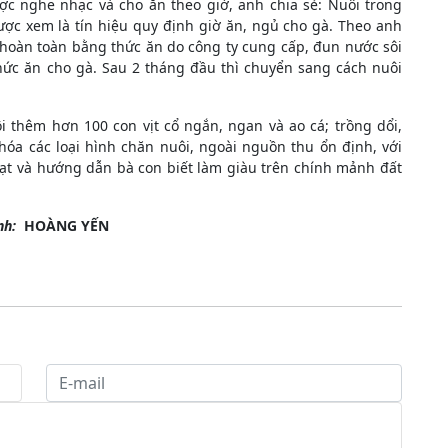
ược nghe nhạc và cho ăn theo giờ, anh chia sẻ: Nuôi trong
ợc xem là tín hiệu quy định giờ ăn, ngủ cho gà. Theo anh
n hoàn toàn bằng thức ăn do công ty cung cấp, đun nước sôi
hức ăn cho gà. Sau 2 tháng đầu thì chuyển sang cách nuôi
i thêm hơn 100 con vịt cổ ngắn, ngan và ao cá; trồng dổi,
 hóa các loại hình chăn nuôi, ngoài nguồn thu ổn định, với
đạt và hướng dẫn bà con biết làm giàu trên chính mảnh đất
nh:
HOÀNG YẾN