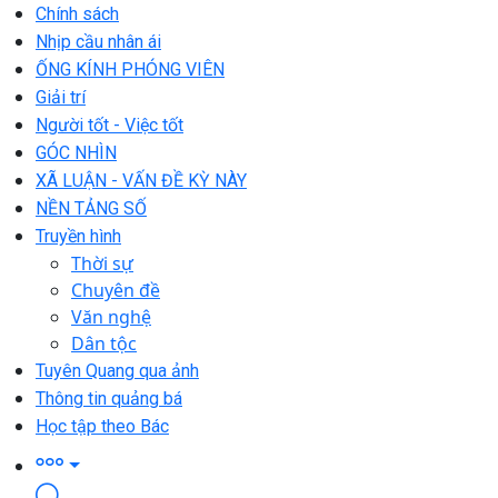
Chính sách
Nhịp cầu nhân ái
ỐNG KÍNH PHÓNG VIÊN
Giải trí
Người tốt - Việc tốt
GÓC NHÌN
XÃ LUẬN - VẤN ĐỀ KỲ NÀY
NỀN TẢNG SỐ
Truyền hình
Thời sự
Chuyên đề
Văn nghệ
Dân tộc
Tuyên Quang qua ảnh
Thông tin quảng bá
Học tập theo Bác