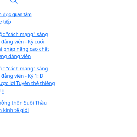
n đọc quan tâm
 tiếp
ộc "cách mạng" sàng
 đảng viên - Kỳ cuối:
ải pháp nâng cao chất
ợng đảng viên
ộc "cách mạng" sàng
 đảng viên - Kỳ 1: Đi
ược lời Tuyên thệ thiêng
êng
ưởng thôn Suôi Thầu
 kinh tế giỏi