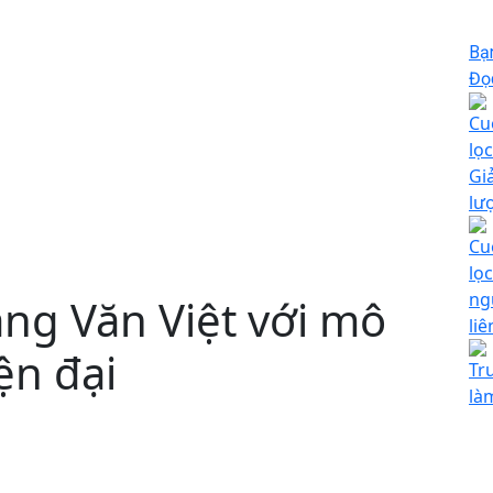
Bạ
Đọc
Cu
lọc
Gi
lư
Cu
lọc
ng
ng Văn Việt với mô
li
ện đại
Tr
làm