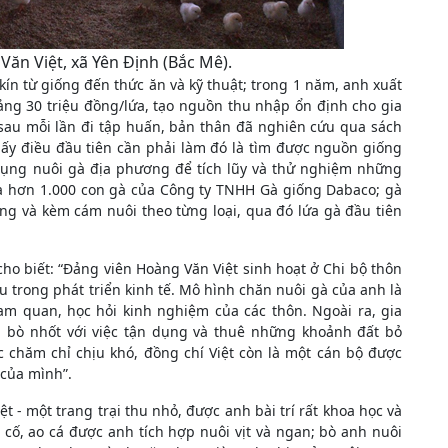
Văn Việt, xã Yên Định (Bắc Mê).
kín từ giống đến thức ăn và kỹ thuật; trong 1 năm, anh xuất
oảng 30 triệu đồng/lứa, tạo nguồn thu nhập ổn định cho gia
 sau mỗi lần đi tập huấn, bản thân đã nghiên cứu qua sách
ấy điều đầu tiên cần phải làm đó là tìm được nguồn giống
 dụng nuôi gà địa phương để tích lũy và thử nghiệm những
 hơn 1.000 con gà của Công ty TNHH Gà giống Dabaco; gà
g và kèm cám nuôi theo từng loại, qua đó lứa gà đầu tiên
o biết: “Đảng viên Hoàng Văn Việt sinh hoạt ở Chi bộ thôn
 trong phát triển kinh tế. Mô hình chăn nuôi gà của anh là
am quan, học hỏi kinh nghiệm của các thôn. Ngoài ra, gia
u, bò nhốt với việc tận dụng và thuê những khoảnh đất bỏ
c chăm chỉ chịu khó, đồng chí Việt còn là một cán bộ được
 của mình”.
 - một trang trại thu nhỏ, được anh bài trí rất khoa học và
 cố, ao cá được anh tích hợp nuôi vịt và ngan; bò anh nuôi