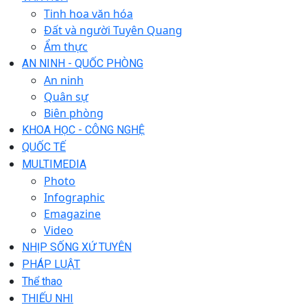
Tinh hoa văn hóa
Đất và người Tuyên Quang
Ẩm thực
AN NINH - QUỐC PHÒNG
An ninh
Quân sự
Biên phòng
KHOA HỌC - CÔNG NGHỆ
QUỐC TẾ
MULTIMEDIA
Photo
Infographic
Emagazine
Video
NHỊP SỐNG XỨ TUYÊN
PHÁP LUẬT
Thể thao
THIẾU NHI