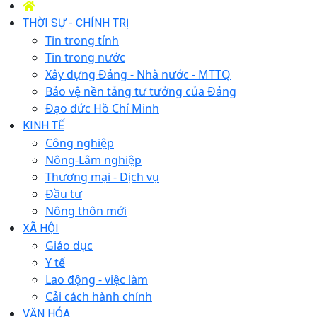
THỜI SỰ - CHÍNH TRỊ
Tin trong tỉnh
Tin trong nước
Xây dựng Đảng - Nhà nước - MTTQ
Bảo vệ nền tảng tư tưởng của Đảng
Đạo đức Hồ Chí Minh
KINH TẾ
Công nghiệp
Nông-Lâm nghiệp
Thương mại - Dịch vụ
Đầu tư
Nông thôn mới
XÃ HỘI
Giáo dục
Y tế
Lao động - việc làm
Cải cách hành chính
VĂN HÓA