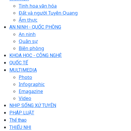
Tinh hoa văn hóa
Đất và người Tuyên Quang
Ẩm thực
AN NINH - QUỐC PHÒNG
An ninh
Quân sự
Biên phòng
KHOA HỌC - CÔNG NGHỆ
QUỐC TẾ
MULTIMEDIA
Photo
Infographic
Emagazine
Video
NHỊP SỐNG XỨ TUYÊN
PHÁP LUẬT
Thể thao
THIẾU NHI