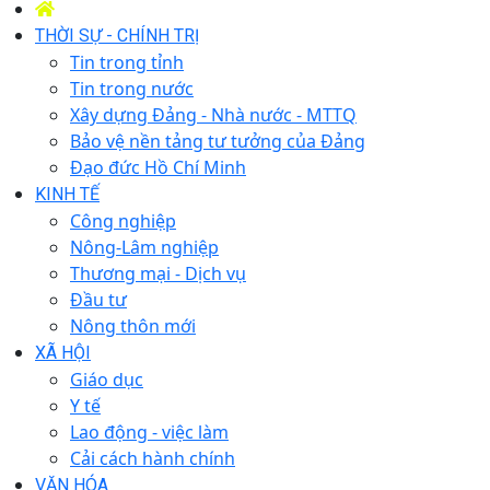
THỜI SỰ - CHÍNH TRỊ
Tin trong tỉnh
Tin trong nước
Xây dựng Đảng - Nhà nước - MTTQ
Bảo vệ nền tảng tư tưởng của Đảng
Đạo đức Hồ Chí Minh
KINH TẾ
Công nghiệp
Nông-Lâm nghiệp
Thương mại - Dịch vụ
Đầu tư
Nông thôn mới
XÃ HỘI
Giáo dục
Y tế
Lao động - việc làm
Cải cách hành chính
VĂN HÓA