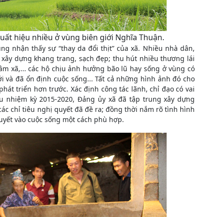
ất hiệu nhiều ở vùng biên giới Nghĩa Thuận.
ng nhận thấy sự “thay da đổi thịt” của xã. Nhiều nhà dân,
c xây dựng khang trang, sạch đẹp; thu hút nhiều thương lái
tâm xã,... các hộ chịu ảnh hưởng bão lũ hay sống ở vùng có
i và đã ổn định cuộc sống... Tất cả những hình ảnh đó cho
hát triển hơn trước. Xác định công tác lãnh, chỉ đạo có vai
ầu nhiệm kỳ 2015-2020, Đảng ủy xã đã tập trung xây dựng
ác chỉ tiêu nghị quyết đã đề ra; đồng thời nắm rõ tình hình
uyết vào cuộc sống một cách phù hợp.