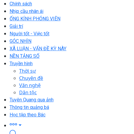
Chính sách
Nhịp cầu nhân ái
ỐNG KÍNH PHÓNG VIÊN
Giải trí
Người tốt - Việc tốt
GÓC NHÌN
XÃ LUẬN - VẤN ĐỀ KỲ NÀY
NỀN TẢNG SỐ
Truyền hình
Thời sự
Chuyên đề
Văn nghệ
Dân tộc
Tuyên Quang qua ảnh
Thông tin quảng bá
Học tập theo Bác