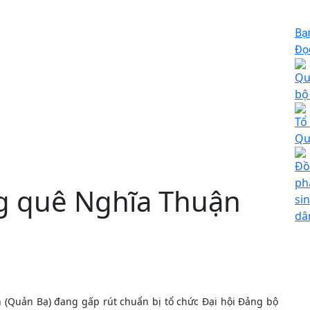
Bạ
Đọc
Qu
bộ
Tổ
Qu
Đồ
ph
ng quê Nghĩa Thuận
si
dâ
(Quản Bạ) đang gấp rút chuẩn bị tổ chức Đại hội Đảng bộ