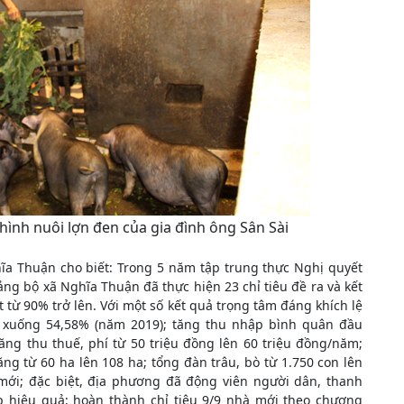
ình nuôi lợn đen của gia đình ông Sân Sài
a Thuận cho biết: Trong 5 năm tập trung thực Nghị quyết
̉ng bộ xã Nghĩa Thuận đã thực hiện 23 chỉ tiêu đề ra và kết
ạt từ 90% trở lên. Với một số kết quả trọng tâm đáng khích lệ
 xuống 54,58% (năm 2019); tăng thu nhập bình quân đầu
ăng thu thuế, phí từ 50 triệu đồng lên 60 triệu đồng/năm;
ng từ 60 ha lên 108 ha; tổng đàn trâu, bò từ 1.750 con lên
 mới; đặc biệt, địa phương đã động viên người dân, thanh
p hiệu quả; hoàn thành chỉ tiêu 9/9 nhà mới theo chương