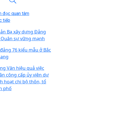
n đọc quan tâm
 tiếp
ản Bạ xây dựng Đảng
 Quân sự vững mạnh
 đảng 76 kiểu mẫu ở Bắc
ang
ng Văn hiệu quả việc
ân công cấp ủy viên dự
nh hoạt chi bộ thôn, tổ
n phố