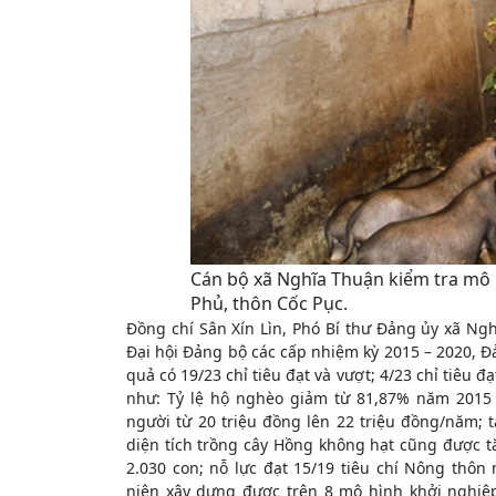
Cán bộ xã Nghĩa Thuận kiểm tra mô h
Phủ, thôn Cốc Pục.
Đồng chí Sân Xín Lìn, Phó Bí thư Đảng ủy xã Nghĩ
Đại hội Đảng bộ các cấp nhiệm kỳ 2015 – 2020, Đa
quả có 19/23 chỉ tiêu đạt và vượt; 4/23 chỉ tiêu đ
như: Tỷ lệ hộ nghèo giảm từ 81,87% năm 2015
người từ 20 triệu đồng lên 22 triệu đồng/năm; t
diện tích trồng cây Hồng không hạt cũng được tă
2.030 con; nỗ lực đạt 15/19 tiêu chí Nông thôn
niên xây dựng được trên 8 mô hình khởi nghiệ