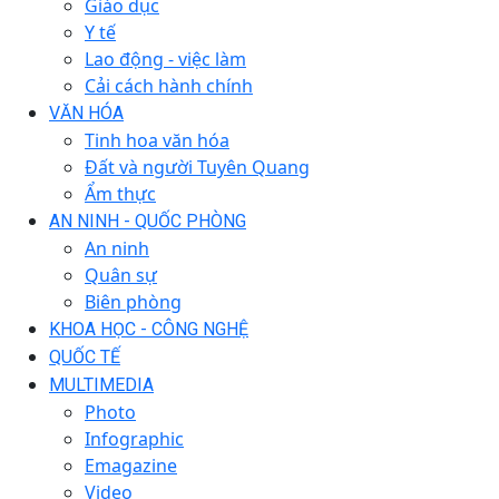
Giáo dục
Y tế
Lao động - việc làm
Cải cách hành chính
VĂN HÓA
Tinh hoa văn hóa
Đất và người Tuyên Quang
Ẩm thực
AN NINH - QUỐC PHÒNG
An ninh
Quân sự
Biên phòng
KHOA HỌC - CÔNG NGHỆ
QUỐC TẾ
MULTIMEDIA
Photo
Infographic
Emagazine
Video