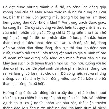
Để đạt được những thành quả đó, có công lao đóng góp
không nhỏ của bà Mây. Nhận thức rõ là người đứng đầu chi
bộ, bản thân bà luôn gương mẫu trong “Học tập và làm theo
tấm gương đạo đức Hồ Chí Minh”. Với trọng trách được giao,
bà cùng Ban Chi ủy xây dựng và thực hiện tốt quy chế làm việc
của mình, phân công các đồng chí là đảng viên phụ trách hộ
nghèo, cận nghèo để cùng nhân dân nỗ lực, phấn đấu hoàn
thành mọi chỉ tiêu phát triển KT - XH. Nhờ đó, cán bộ, đảng
viên và nhân dân đồng lòng, tích cực thi đua lao động sản
xuất, chuyển đổi cơ cấu cây trồng vật nuôi có giá trị kinh tế cao
và đoàn kết xây dựng nếp sống văn minh ở khu dân cư. Bà
Mây tâm sự: “Tôi đi tuyên truyền mọi lúc, mọi nơi, xuống với hộ
dân có nhiều vấn đề phát sinh thì phải phân tích cái đúng, cái
sai và làm gì có lợi nhất cho dân. Dù công việc vất vả nhưng
chồng, con rất tâm lý, luôn động viên, tạo điều kiện cho tôi
tham gia công tác xã hội”.
Hưởng ứng Cuộc vận động hỗ trợ xây dựng nhà ở cho người
có công, cựu chiến binh nghèo, hộ nghèo của tỉnh. Với nhiệm
vụ chính trị có ý nghĩa nhân văn sâu sắc, thể hiện truyền
thống đạo lý “uống nước nhớ nguồn”, “lá lành đùm lá rách”