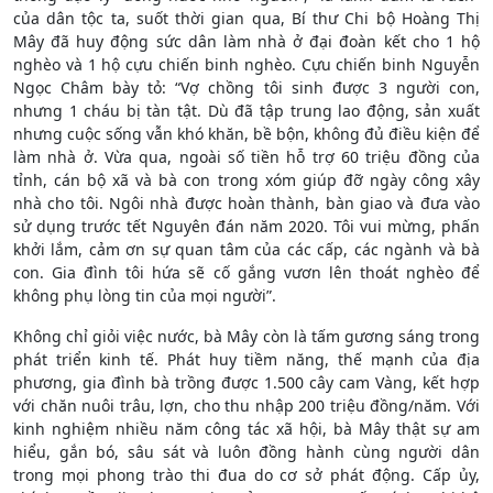
của dân tộc ta, suốt thời gian qua, Bí thư Chi bộ Hoàng Thị
Mây đã huy động sức dân làm nhà ở đại đoàn kết cho 1 hộ
nghèo và 1 hộ cựu chiến binh nghèo. Cựu chiến binh Nguyễn
Ngọc Châm bày tỏ: “Vợ chồng tôi sinh được 3 người con,
nhưng 1 cháu bị tàn tật. Dù đã tập trung lao động, sản xuất
nhưng cuộc sống vẫn khó khăn, bề bộn, không đủ điều kiện để
làm nhà ở. Vừa qua, ngoài số tiền hỗ trợ 60 triệu đồng của
tỉnh, cán bộ xã và bà con trong xóm giúp đỡ ngày công xây
nhà cho tôi. Ngôi nhà được hoàn thành, bàn giao và đưa vào
sử dụng trước tết Nguyên đán năm 2020. Tôi vui mừng, phấn
khởi lắm, cảm ơn sự quan tâm của các cấp, các ngành và bà
con. Gia đình tôi hứa sẽ cố gắng vươn lên thoát nghèo để
không phụ lòng tin của mọi người”.
Không chỉ giỏi việc nước, bà Mây còn là tấm gương sáng trong
phát triển kinh tế. Phát huy tiềm năng, thế mạnh của địa
phương, gia đình bà trồng được 1.500 cây cam Vàng, kết hợp
với chăn nuôi trâu, lợn, cho thu nhập 200 triệu đồng/năm. Với
kinh nghiệm nhiều năm công tác xã hội, bà Mây thật sự am
hiểu, gắn bó, sâu sát và luôn đồng hành cùng người dân
trong mọi phong trào thi đua do cơ sở phát động. Cấp ủy,