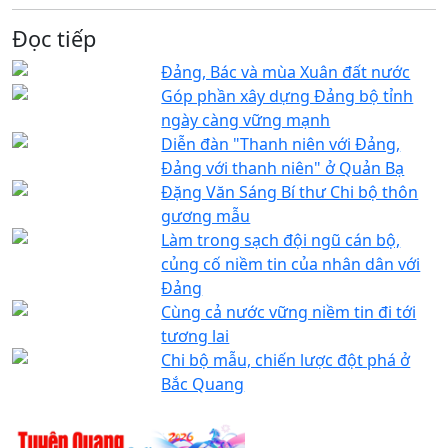
Đọc tiếp
Đảng, Bác và mùa Xuân đất nước
Góp phần xây dựng Đảng bộ tỉnh
ngày càng vững mạnh
Diễn đàn "Thanh niên với Đảng,
Đảng với thanh niên" ở Quản Bạ
Đặng Văn Sáng Bí thư Chi bộ thôn
gương mẫu
Làm trong sạch đội ngũ cán bộ,
củng cố niềm tin của nhân dân với
Đảng
Cùng cả nước vững niềm tin đi tới
tương lai
Chi bộ mẫu, chiến lược đột phá ở
Bắc Quang