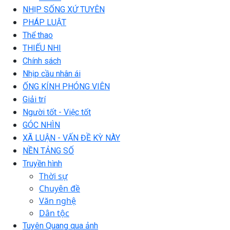
NHỊP SỐNG XỨ TUYÊN
PHÁP LUẬT
Thể thao
THIẾU NHI
Chính sách
Nhịp cầu nhân ái
ỐNG KÍNH PHÓNG VIÊN
Giải trí
Người tốt - Việc tốt
GÓC NHÌN
XÃ LUẬN - VẤN ĐỀ KỲ NÀY
NỀN TẢNG SỐ
Truyền hình
Thời sự
Chuyên đề
Văn nghệ
Dân tộc
Tuyên Quang qua ảnh