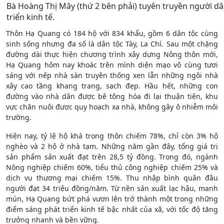
Bà Hoàng Thị Mây (thứ 2 bên phải) tuyên truyền người d
triển kinh tế.
Thôn Hạ Quang có 184 hộ với 834 khẩu, gồm 6 dân tộc cùng
sinh sống nhưng đa số là dân tộc Tày, La Chí. Sau một chặng
đường dài thực hiện chương trình xây dựng Nông thôn mới,
Hạ Quang hôm nay khoác trên mình diện mạo vô cùng tươi
sáng với nếp nhà sàn truyền thống xen lẫn những ngôi nhà
xây cao tầng khang trang, sạch đẹp. Hầu hết, những con
đường vào nhà dân được bê tông hóa đi lại thuận tiện, khu
vực chăn nuôi được quy hoạch xa nhà, không gây ô nhiễm môi
trường.
Hiện nay, tỷ lệ hộ khá trong thôn chiếm 78%, chỉ còn 3% hộ
nghèo và 2 hộ ở nhà tạm. Những năm gần đây, tổng giá trị
sản phẩm sản xuất đạt trên 28,5 tỷ đồng. Trong đó, ngành
Nông nghiệp chiếm 60%, tiểu thủ công nghiệp chiếm 25% và
dịch vụ thương mại chiếm 15%. Thu nhập bình quân đầu
người đạt 34 triệu đồng/năm. Từ nền sản xuất lạc hậu, manh
mún, Hạ Quang bứt phá vươn lên trở thành một trong những
điểm sáng phát triển kinh tế bậc nhất của xã, với tốc độ tăng
trưởng nhanh và bền vững.