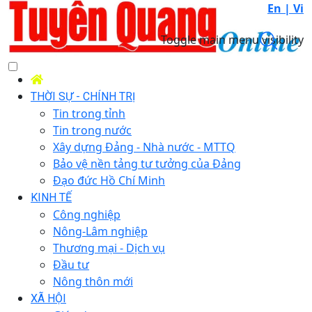
En |
Vi
Toggle main menu visibility
THỜI SỰ - CHÍNH TRỊ
Tin trong tỉnh
Tin trong nước
Xây dựng Đảng - Nhà nước - MTTQ
Bảo vệ nền tảng tư tưởng của Đảng
Đạo đức Hồ Chí Minh
KINH TẾ
Công nghiệp
Nông-Lâm nghiệp
Thương mại - Dịch vụ
Đầu tư
Nông thôn mới
XÃ HỘI