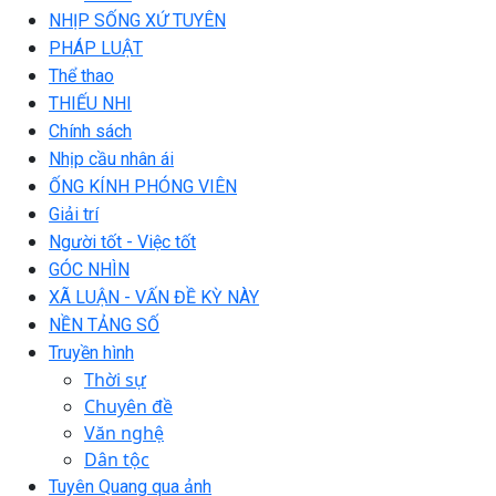
NHỊP SỐNG XỨ TUYÊN
PHÁP LUẬT
Thể thao
THIẾU NHI
Chính sách
Nhịp cầu nhân ái
ỐNG KÍNH PHÓNG VIÊN
Giải trí
Người tốt - Việc tốt
GÓC NHÌN
XÃ LUẬN - VẤN ĐỀ KỲ NÀY
NỀN TẢNG SỐ
Truyền hình
Thời sự
Chuyên đề
Văn nghệ
Dân tộc
Tuyên Quang qua ảnh