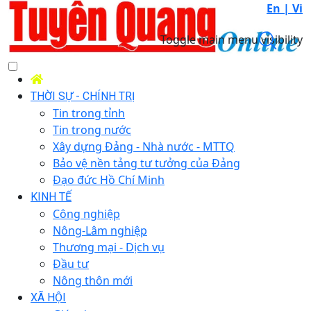
En |
Vi
Toggle main menu visibility
THỜI SỰ - CHÍNH TRỊ
Tin trong tỉnh
Tin trong nước
Xây dựng Đảng - Nhà nước - MTTQ
Bảo vệ nền tảng tư tưởng của Đảng
Đạo đức Hồ Chí Minh
KINH TẾ
Công nghiệp
Nông-Lâm nghiệp
Thương mại - Dịch vụ
Đầu tư
Nông thôn mới
XÃ HỘI