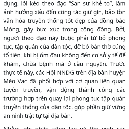
dụng, lôi kéo theo đạo “San sư khẻ tọ”, làm
ảnh hưởng xấu đến công tác giữ gìn, bảo tồn
văn hóa truyền thống tốt đẹp của đồng bào
Mông, gây bức xúc trong cộng đồng. Bởi,
người theo đạo này buộc phải từ bỏ phong
tục, tập quán của dân tộc, dỡ bỏ bàn thờ cúng
tổ tiên, khi bị ốm đau không đến cơ sở y tế để
khám, chữa bệnh mà ở cầu nguyện. Trước
thực tế này, các Hội NNDG trên địa bàn huyện
Mèo Vạc đã phối hợp với cơ quan liên quan
tuyên truyền, vận động thành công các
trường hợp trên quay lại phong tục tập quán
truyền thống của dân tộc, góp phần giữ vững
an ninh trật tự tại địa bàn.
Nhằm ghi nhận công lao và tôn vinh các