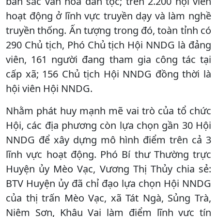
bản sắc văn hóa dân tộc; trên 2.200 hội viên
hoạt động ở lĩnh vực truyền dạy và làm nghề
truyền thống. Ấn tượng trong đó, toàn tỉnh có
290 Chủ tịch, Phó Chủ tịch Hội NNDG là đảng
viên, 161 người đang tham gia công tác tại
cấp xã; 156 Chủ tịch Hội NNDG đồng thời là
hội viên Hội NNDG.
Nhằm phát huy mạnh mẽ vai trò của tổ chức
Hội, các địa phương còn lựa chọn gần 30 Hội
NNDG để xây dựng mô hình điểm trên cả 3
lĩnh vực hoạt động. Phó Bí thư Thường trực
Huyện ủy Mèo Vạc, Vương Thị Thủy chia sẻ:
BTV Huyện ủy đã chỉ đạo lựa chọn Hội NNDG
của thị trấn Mèo Vạc, xã Tát Ngà, Sủng Trà,
Niêm Sơn, Khâu Vai làm điểm lĩnh vực tín