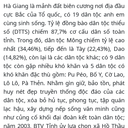
Hà Giang là mảnh đất biên cương nơi địa đầu
cực Bắc của Tổ quốc, có 19 dân tộc anh em
cùng sinh sống. Tỷ lệ đồng bào dân tộc thiểu
số (DTTS) chiếm 87,7% cơ cấu dân số toàn
tỉnh. Trong đó, dân tộc Mông chiếm tỷ lệ cao
nhất (34,46%), tiếp đến là Tày (22,43%), Dao
(14,82%), còn lại là các dân tộc khác; có 9 dân
tộc còn gặp nhiều khó khăn và 5 dân tộc có
khó khăn đặc thù gồm: Pu Péo, Bố Y, Cờ Lao,
Lô Lô, Pà Thẻn. Nhằm gìn giữ, bảo tồn, phát
huy nét đẹp truyền thống độc đáo của các
dân tộc, xóa bỏ hủ tục, phong tục, tập quán
lạc hậu, xây dựng nếp sống văn minh cũng
như củng cố khối đại đoàn kết toàn dân tộc;
năm 2003, BTV Tỉnh ủy lựa chọn xã Hồ Thầu