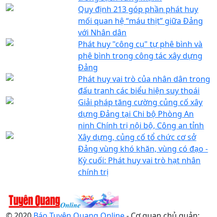
Quy định 213 góp phần phát huy
mối quan hệ “máu thịt” giữa Đảng
với Nhân dân
Phát huy "công cụ" tự phê bình và
phê bình trong công tác xây dựng
Đảng
Phát huy vai trò của nhân dân trong
đấu tranh các biểu hiện suy thoái
Giải pháp tăng cường củng cố xây
dựng Đảng tại Chi bộ Phòng An
ninh Chính trị nội bộ, Công an tỉnh
Xây dựng, củng cố tổ chức cơ sở
Đảng vùng khó khăn, vùng có đạo -
Kỳ cuối: Phát huy vai trò hạt nhân
chính trị
© 2020
Báo Tuyên Quang Online
- Cơ quan chủ quản: