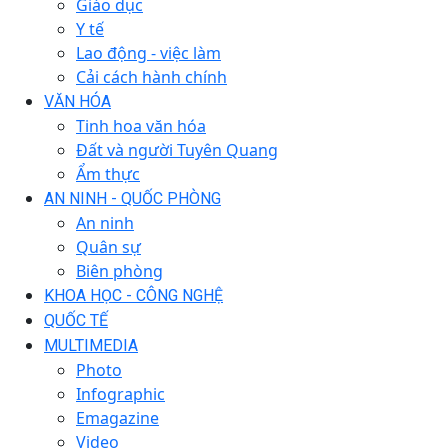
Giáo dục
Y tế
Lao động - việc làm
Cải cách hành chính
VĂN HÓA
Tinh hoa văn hóa
Đất và người Tuyên Quang
Ẩm thực
AN NINH - QUỐC PHÒNG
An ninh
Quân sự
Biên phòng
KHOA HỌC - CÔNG NGHỆ
QUỐC TẾ
MULTIMEDIA
Photo
Infographic
Emagazine
Video