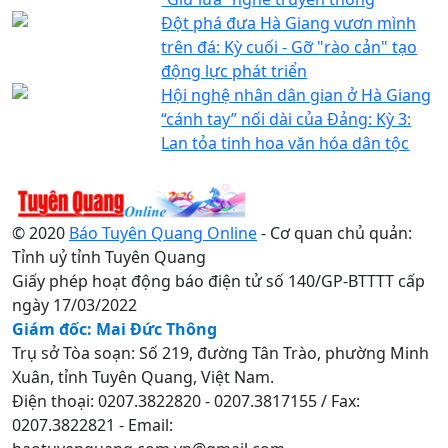
Đột phá đưa Hà Giang vươn mình
trên đá: Kỳ cuối - Gỡ "rào cản" tạo
động lực phát triển
Hội nghệ nhân dân gian ở Hà Giang
“cánh tay” nối dài của Đảng: Kỳ 3:
Lan tỏa tinh hoa văn hóa dân tộc
© 2020
Báo Tuyên Quang Online
- Cơ quan chủ quản:
Tỉnh uỷ tỉnh Tuyên Quang
Giấy phép hoạt động báo điện tử số 140/GP-BTTTT cấp
ngày 17/03/2022
Giám đốc: Mai Đức Thông
Trụ sở Tòa soạn: Số 219, đường Tân Trào, phường Minh
Xuân, tỉnh Tuyên Quang, Việt Nam.
Điện thoại: 0207.3822820 - 0207.3817155 / Fax:
0207.3822821 - Email: