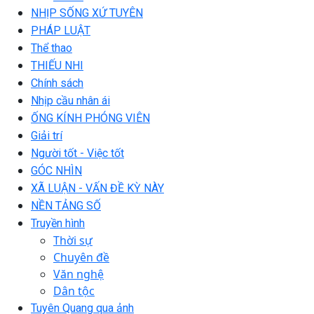
NHỊP SỐNG XỨ TUYÊN
PHÁP LUẬT
Thể thao
THIẾU NHI
Chính sách
Nhịp cầu nhân ái
ỐNG KÍNH PHÓNG VIÊN
Giải trí
Người tốt - Việc tốt
GÓC NHÌN
XÃ LUẬN - VẤN ĐỀ KỲ NÀY
NỀN TẢNG SỐ
Truyền hình
Thời sự
Chuyên đề
Văn nghệ
Dân tộc
Tuyên Quang qua ảnh