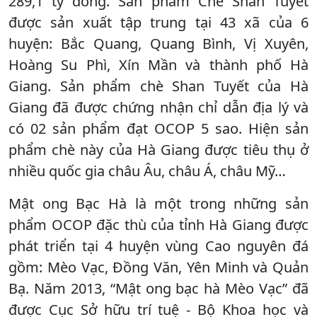
289,1 tỷ đồng. Sản phẩm Chè Shan Tuyết
được sản xuất tập trung tại 43 xã của 6
huyện: Bắc Quang, Quang Bình, Vị Xuyên,
Hoàng Su Phì, Xín Mần và thành phố Hà
Giang. Sản phẩm chè Shan Tuyết của Hà
Giang đã được chứng nhận chỉ dẫn địa lý và
có 02 sản phẩm đạt OCOP 5 sao. Hiện sản
phẩm chè này của Hà Giang được tiêu thụ ở
nhiều quốc gia châu Âu, châu Á, châu Mỹ…
Mật ong Bạc Hà là một trong những sản
phẩm OCOP đặc thù của tỉnh Hà Giang được
phát triển tại 4 huyện vùng Cao nguyên đá
gồm: Mèo Vạc, Đồng Văn, Yên Minh và Quản
Bạ. Năm 2013, “Mật ong bạc hà Mèo Vạc” đã
được Cục Sở hữu trí tuệ - Bộ Khoa học và