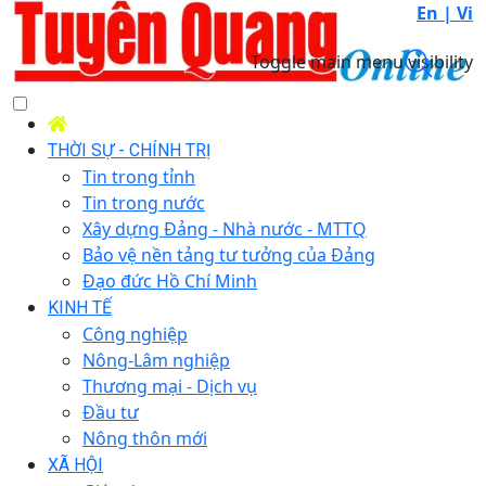
En |
Vi
Toggle main menu visibility
THỜI SỰ - CHÍNH TRỊ
Tin trong tỉnh
Tin trong nước
Xây dựng Đảng - Nhà nước - MTTQ
Bảo vệ nền tảng tư tưởng của Đảng
Đạo đức Hồ Chí Minh
KINH TẾ
Công nghiệp
Nông-Lâm nghiệp
Thương mại - Dịch vụ
Đầu tư
Nông thôn mới
XÃ HỘI