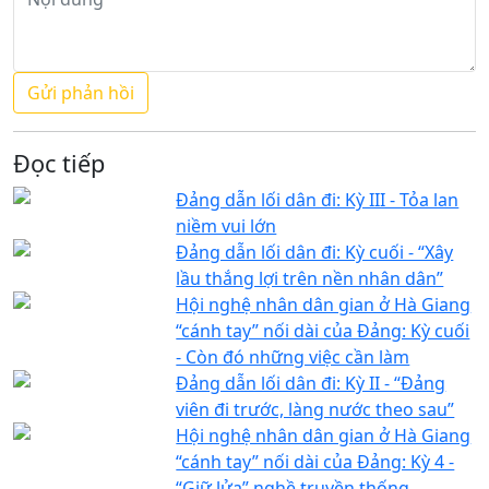
Đọc tiếp
Đảng dẫn lối dân đi: Kỳ III - Tỏa lan
niềm vui lớn
Đảng dẫn lối dân đi: Kỳ cuối - “Xây
lầu thắng lợi trên nền nhân dân”
Hội nghệ nhân dân gian ở Hà Giang
“cánh tay” nối dài của Đảng: Kỳ cuối
- Còn đó những việc cần làm
Đảng dẫn lối dân đi: Kỳ II - “Đảng
viên đi trước, làng nước theo sau”
Hội nghệ nhân dân gian ở Hà Giang
“cánh tay” nối dài của Đảng: Kỳ 4 -
“Giữ lửa” nghề truyền thống