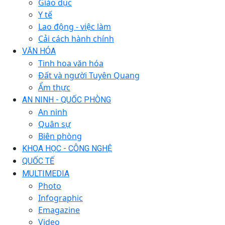
Giáo dục
Y tế
Lao động - việc làm
Cải cách hành chính
VĂN HÓA
Tinh hoa văn hóa
Đất và người Tuyên Quang
Ẩm thực
AN NINH - QUỐC PHÒNG
An ninh
Quân sự
Biên phòng
KHOA HỌC - CÔNG NGHỆ
QUỐC TẾ
MULTIMEDIA
Photo
Infographic
Emagazine
Video