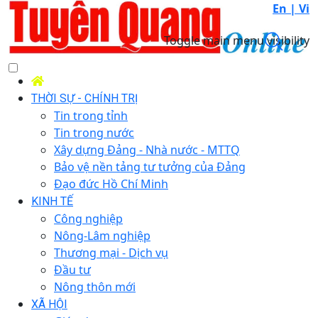
En |
Vi
Toggle main menu visibility
THỜI SỰ - CHÍNH TRỊ
Tin trong tỉnh
Tin trong nước
Xây dựng Đảng - Nhà nước - MTTQ
Bảo vệ nền tảng tư tưởng của Đảng
Đạo đức Hồ Chí Minh
KINH TẾ
Công nghiệp
Nông-Lâm nghiệp
Thương mại - Dịch vụ
Đầu tư
Nông thôn mới
XÃ HỘI