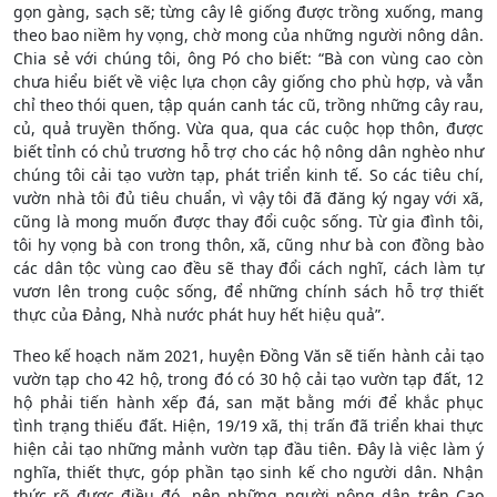
gọn gàng, sạch sẽ; từng cây lê giống được trồng xuống, mang
theo bao niềm hy vọng, chờ mong của những người nông dân.
Chia sẻ với chúng tôi, ông Pó cho biết: “Bà con vùng cao còn
chưa hiểu biết về việc lựa chọn cây giống cho phù hợp, và vẫn
chỉ theo thói quen, tập quán canh tác cũ, trồng những cây rau,
củ, quả truyền thống. Vừa qua, qua các cuộc họp thôn, được
biết tỉnh có chủ trương hỗ trợ cho các hộ nông dân nghèo như
chúng tôi cải tạo vườn tạp, phát triển kinh tế. So các tiêu chí,
vườn nhà tôi đủ tiêu chuẩn, vì vậy tôi đã đăng ký ngay với xã,
cũng là mong muốn được thay đổi cuộc sống. Từ gia đình tôi,
tôi hy vọng bà con trong thôn, xã, cũng như bà con đồng bào
các dân tộc vùng cao đều sẽ thay đổi cách nghĩ, cách làm tự
vươn lên trong cuộc sống, để những chính sách hỗ trợ thiết
thực của Đảng, Nhà nước phát huy hết hiệu quả”.
Theo kế hoạch năm 2021, huyện Đồng Văn sẽ tiến hành cải tạo
vườn tạp cho 42 hộ, trong đó có 30 hộ cải tạo vườn tạp đất, 12
hộ phải tiến hành xếp đá, san mặt bằng mới để khắc phục
tình trạng thiếu đất. Hiện, 19/19 xã, thị trấn đã triển khai thực
hiện cải tạo những mảnh vườn tạp đầu tiên. Đây là việc làm ý
nghĩa, thiết thực, góp phần tạo sinh kế cho người dân. Nhận
thức rõ được điều đó, nên những người nông dân trên Cao