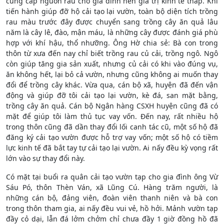
cung cấp nguồn rau cho gia đình nên giá trị kinh tế thấp. Khi
tiến hành giúp đỡ hộ cải tạo lại vườn, toàn bộ diện tích trồng
rau màu trước đây được chuyển sang trồng cây ăn quả lâu
năm là cây lê, đào, mận máu, là những cây được đánh giá phù
hợp với khí hậu, thổ nhưỡng. Ông Hờ chia sẻ: Bà con trong
thôn từ xưa đến nay chỉ biết trồng rau củ cải, trồng ngô. Ngô
còn giúp tăng gia sản xuất, nhưng củ cải có khi vào đúng vụ,
ăn không hết, lại bỏ cả vườn, nhưng cũng không ai muốn thay
đổi để trồng cây khác. Vừa qua, cán bộ xã, huyện đã đến vận
động và giúp đỡ tôi cải tạo lại vườn, kè đá, san mặt bằng,
trồng cây ăn quả. Cán bộ Ngân hàng CSXH huyện cũng đã có
mặt để giúp tôi làm thủ tục vay vốn. Đến nay, rất nhiều hộ
trong thôn cũng đã dần thay đổi lối canh tác cũ, một số hộ đã
đăng ký cải tạo vườn được hỗ trợ vay vốn; một số hộ có tiềm
lực kinh tế đã bắt tay tự cải tạo lại vườn. Ai nấy đều kỳ vọng rất
lớn vào sự thay đổi này.
Có mặt tại buổi ra quân cải tạo vườn tạp cho gia đình ông Vừ
Sáu Pó, thôn Thèn Ván, xã Lũng Cú. Hàng trăm người, là
những cán bộ, đảng viên, đoàn viên thanh niên và bà con
trong thôn tham gia, ai nấy đều vui vẻ, hồ hởi. Mảnh vườn tạp
đầy cỏ dại, lẫn đá lởm chởm chỉ chưa đầy 1 giờ đồng hồ đã