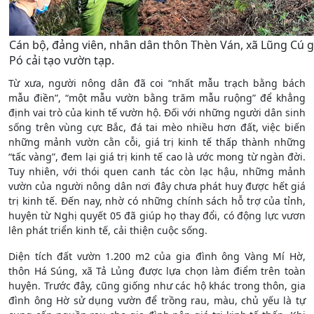
Cán bộ, đảng viên, nhân dân thôn Thèn Ván, xã Lũng Cú 
Pó cải tạo vườn tạp.
Từ xưa, người nông dân đã coi “nhất mẫu trạch bằng bách
mẫu điền”, “một mẫu vườn bằng trăm mẫu ruộng” để khẳng
định vai trò của kinh tế vườn hộ. Đối với những người dân sinh
sống trên vùng cực Bắc, đá tai mèo nhiều hơn đất, việc biến
những mảnh vườn cằn cỗi, giá trị kinh tế thấp thành những
“tấc vàng”, đem lại giá trị kinh tế cao là ước mong từ ngàn đời.
Tuy nhiên, với thói quen canh tác còn lạc hậu, những mảnh
vườn của người nông dân nơi đây chưa phát huy được hết giá
trị kinh tế. Đến nay, nhờ có những chính sách hỗ trợ của tỉnh,
huyện từ Nghị quyết 05 đã giúp họ thay đổi, có động lực vươn
lên phát triển kinh tế, cải thiện cuộc sống.
Diện tích đất vườn 1.200 m2 của gia đình ông Vàng Mí Hờ,
thôn Há Súng, xã Tả Lủng được lựa chọn làm điểm trên toàn
huyện. Trước đây, cũng giống như các hộ khác trong thôn, gia
đình ông Hờ sử dụng vườn để trồng rau, màu, chủ yếu là tự