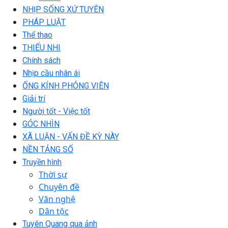
NHỊP SỐNG XỨ TUYÊN
PHÁP LUẬT
Thể thao
THIẾU NHI
Chính sách
Nhịp cầu nhân ái
ỐNG KÍNH PHÓNG VIÊN
Giải trí
Người tốt - Việc tốt
GÓC NHÌN
XÃ LUẬN - VẤN ĐỀ KỲ NÀY
NỀN TẢNG SỐ
Truyền hình
Thời sự
Chuyên đề
Văn nghệ
Dân tộc
Tuyên Quang qua ảnh