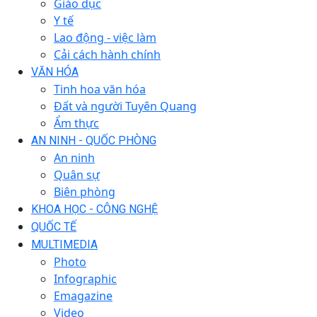
Giáo dục
Y tế
Lao động - việc làm
Cải cách hành chính
VĂN HÓA
Tinh hoa văn hóa
Đất và người Tuyên Quang
Ẩm thực
AN NINH - QUỐC PHÒNG
An ninh
Quân sự
Biên phòng
KHOA HỌC - CÔNG NGHỆ
QUỐC TẾ
MULTIMEDIA
Photo
Infographic
Emagazine
Video