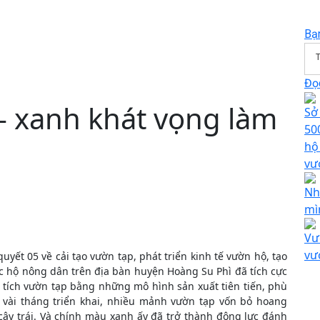
Bạ
T
Đọc
 xanh khát vọng làm
Sở
50
hộ
vư
Nh
mì
Vư
vư
ết 05 về cải tạo vườn tạp, phát triển kinh tế vườn hộ, tạo
c hộ nông dân trên địa bàn huyện Hoàng Su Phì đã tích cực
 tích vườn tạp bằng những mô hình sản xuất tiên tiến, phù
u vài tháng triển khai, nhiều mảnh vườn tạp vốn bỏ hoang
cây trái. Và chính màu xanh ấy đã trở thành động lực đánh