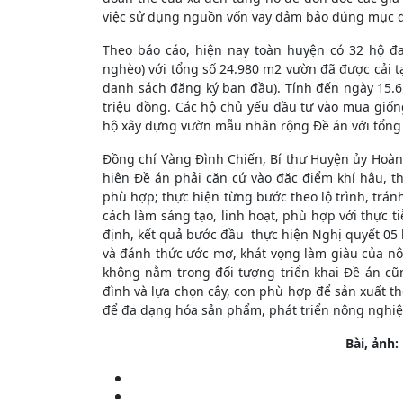
việc sử dụng nguồn vốn vay đảm bảo đúng mục đí
Theo báo cáo, hiện nay toàn huyện có 32 hộ đ
nghèo) với tổng số 24.980 m2 vườn đã được cải tạo
danh sách đăng ký ban đầu). Tính đến ngày 15.6,
triệu đồng. Các hộ chủ yếu đầu tư vào mua giống
hộ xây dựng vườn mẫu nhân rộng Đề án với tổng 
Đồng chí Vàng Đình Chiến, Bí thư Huyện ủy Hoàng
hiện Đề án phải căn cứ vào đặc điểm khí hậu, t
phù hợp; thực hiện từng bước theo lộ trình, trán
cách làm sáng tạo, linh hoạt, phù hợp với thực 
định, kết quả bước đầu thực hiện Nghị quyết 05 
và đánh thức ước mơ, khát vọng làm giàu của n
không nằm trong đối tượng triển khai Đề án cũng
đình và lựa chọn cây, con phù hợp để sản xuất t
để đa dạng hóa sản phẩm, phát triển nông nghi
Bài, ản