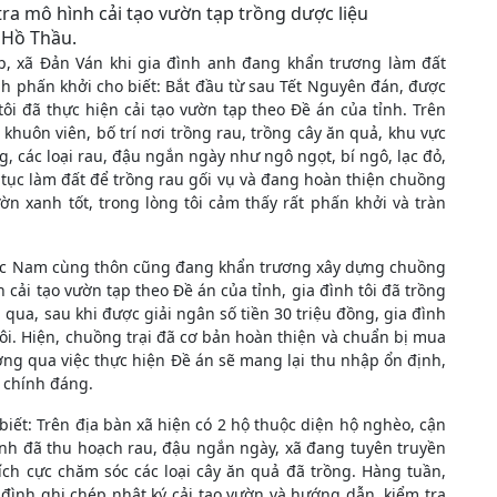
ra mô hình cải tạo vườn tạp trồng dược liệu
 Hồ Thầu.
p, xã Đản Ván khi gia đình anh đang khẩn trương làm đất
h phấn khởi cho biết: Bắt đầu từ sau Tết Nguyên đán, được
ôi đã thực hiện cải tạo vườn tạp theo Đề án của tỉnh. Trên
i khuôn viên, bố trí nơi trồng rau, trồng cây ăn quả, khu vực
ng, các loại rau, đậu ngắn ngày như ngô ngọt, bí ngô, lạc đỏ,
 tục làm đất để trồng rau gối vụ và đang hoàn thiện chuồng
n xanh tốt, trong lòng tôi cảm thấy rất phấn khởi và tràn
Đức Nam cùng thôn cũng đang khẩn trương xây dựng chuồng
 cải tạo vườn tạp theo Đề án của tỉnh, gia đình tôi đã trồng
 qua, sau khi được giải ngân số tiền 30 triệu đồng, gia đình
ôi. Hiện, chuồng trại đã cơ bản hoàn thiện và chuẩn bị mua
ưởng qua việc thực hiện Đề án sẽ mang lại thu nhập ổn định,
u chính đáng.
ết: Trên địa bàn xã hiện có 2 hộ thuộc diện hộ nghèo, cận
ình đã thu hoạch rau, đậu ngắn ngày, xã đang tuyên truyền
tích cực chăm sóc các loại cây ăn quả đã trồng. Hàng tuần,
đình ghi chép nhật ký cải tạo vườn và hướng dẫn, kiểm tra