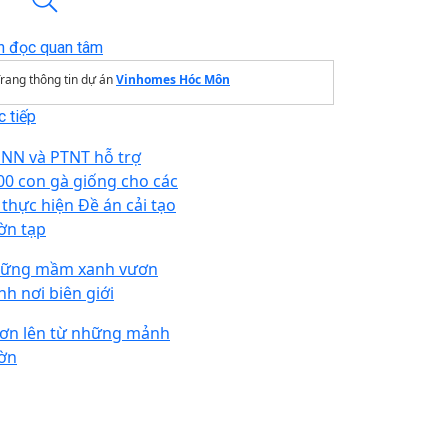
n đọc quan tâm
rang thông tin dự án
Vinhomes Hóc Môn
 tiếp
 NN và PTNT hỗ trợ
00 con gà giống cho các
 thực hiện Đề án cải tạo
ờn tạp
ững mầm xanh vươn
nh nơi biên giới
ơn lên từ những mảnh
ờn