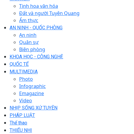
Tinh hoa văn hóa
Đất và người Tuyên Quang
Ẩm thực
AN NINH - QUỐC PHÒNG
An ninh
Quân sự
Biên phòng
KHOA HỌC - CÔNG NGHỆ
QUỐC TẾ
MULTIMEDIA
Photo
Infographic
Emagazine
Video
NHỊP SỐNG XỨ TUYÊN
PHÁP LUẬT
Thể thao
THIẾU NHI