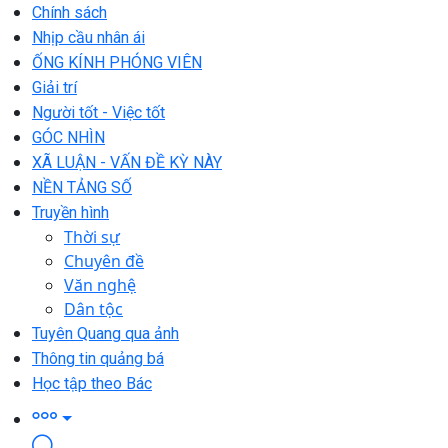
Chính sách
Nhịp cầu nhân ái
ỐNG KÍNH PHÓNG VIÊN
Giải trí
Người tốt - Việc tốt
GÓC NHÌN
XÃ LUẬN - VẤN ĐỀ KỲ NÀY
NỀN TẢNG SỐ
Truyền hình
Thời sự
Chuyên đề
Văn nghệ
Dân tộc
Tuyên Quang qua ảnh
Thông tin quảng bá
Học tập theo Bác