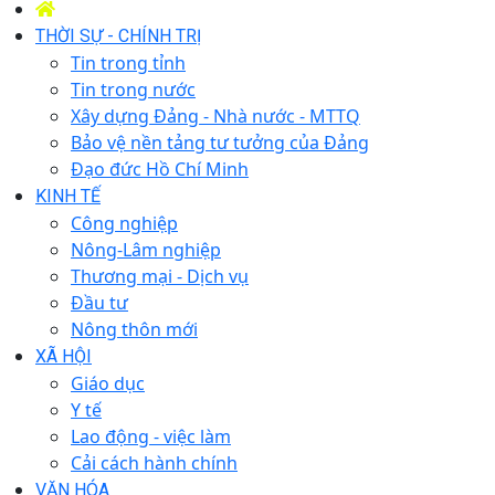
THỜI SỰ - CHÍNH TRỊ
Tin trong tỉnh
Tin trong nước
Xây dựng Đảng - Nhà nước - MTTQ
Bảo vệ nền tảng tư tưởng của Đảng
Đạo đức Hồ Chí Minh
KINH TẾ
Công nghiệp
Nông-Lâm nghiệp
Thương mại - Dịch vụ
Đầu tư
Nông thôn mới
XÃ HỘI
Giáo dục
Y tế
Lao động - việc làm
Cải cách hành chính
VĂN HÓA