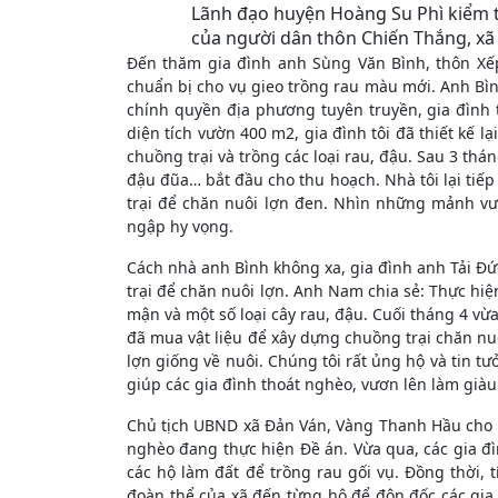
Lãnh đạo huyện Hoàng Su Phì kiểm t
của người dân thôn Chiến Thắng, xã
Đến thăm gia đình anh Sùng Văn Bình, thôn Xế
chuẩn bị cho vụ gieo trồng rau màu mới. Anh Bìn
chính quyền địa phương tuyên truyền, gia đình t
diện tích vườn 400 m2, gia đình tôi đã thiết kế lạ
chuồng trại và trồng các loại rau, đậu. Sau 3 thá
đậu đũa… bắt đầu cho thu hoạch. Nhà tôi lại tiếp
trại để chăn nuôi lợn đen. Nhìn những mảnh vườ
ngập hy vọng.
Cách nhà anh Bình không xa, gia đình anh Tải 
trại để chăn nuôi lợn. Anh Nam chia sẻ: Thực hiện
mận và một số loại cây rau, đậu. Cuối tháng 4 vừa
đã mua vật liệu để xây dựng chuồng trại chăn nu
lợn giống về nuôi. Chúng tôi rất ủng hộ và tin t
giúp các gia đình thoát nghèo, vươn lên làm già
Chủ tịch UBND xã Đản Ván, Vàng Thanh Hầu cho bi
nghèo đang thực hiện Đề án. Vừa qua, các gia đ
các hộ làm đất để trồng rau gối vụ. Đồng thời, 
đoàn thể của xã đến từng hộ để đôn đốc các gia 