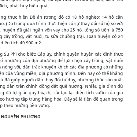
ch, phát huy hiệu quả.
ang thực hiện Đề án (trong đó có 18 hộ nghèo; 14 hộ cận
. (Do trong quá trình thực hiện có sự thay đổi số hộ so với
 huyện đã giải ngân vốn vay cho 25 hộ, tổng số tiền là 750
 cây trồng, vật nuôi, tu sửa chuồng trại. Toàn huyện có 24
diện tích 40.900 m2.
 Su Phì cho biết: Cấp ủy, chính quyền huyện xác định thực
hổ nhưỡng của địa phương để lựa chọn cây trồng, vật nuôi
h nóng vội, dàn trải; khuyến khích các địa phương có những
tiễn của vùng miền, địa phương mình. Đến nay có thể khẳng
là đã giúp người dân thay đổi tư duy, phương thức sản xuất
ông dân trên chính đồng đất quê hương. Nhiều gia đình dù
 đã tự giác quy hoạch, cải tạo lại diện tích vườn của gia
heo hướng tập trung hàng hóa. Đây sẽ là tiền đề quan trọng
ệp theo hướng bền vững.
h: NGUYỄN PHƯƠNG