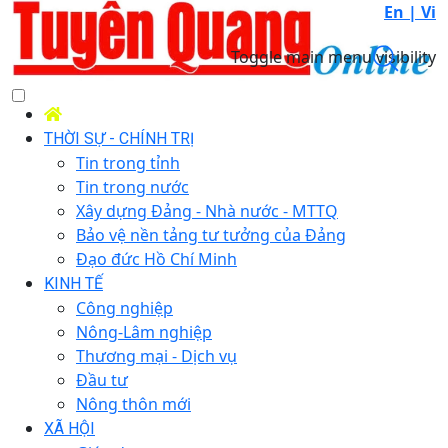
En |
Vi
Toggle main menu visibility
THỜI SỰ - CHÍNH TRỊ
Tin trong tỉnh
Tin trong nước
Xây dựng Đảng - Nhà nước - MTTQ
Bảo vệ nền tảng tư tưởng của Đảng
Đạo đức Hồ Chí Minh
KINH TẾ
Công nghiệp
Nông-Lâm nghiệp
Thương mại - Dịch vụ
Đầu tư
Nông thôn mới
XÃ HỘI