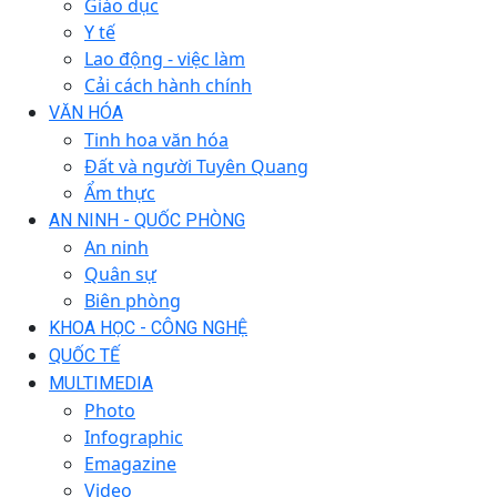
Giáo dục
Y tế
Lao động - việc làm
Cải cách hành chính
VĂN HÓA
Tinh hoa văn hóa
Đất và người Tuyên Quang
Ẩm thực
AN NINH - QUỐC PHÒNG
An ninh
Quân sự
Biên phòng
KHOA HỌC - CÔNG NGHỆ
QUỐC TẾ
MULTIMEDIA
Photo
Infographic
Emagazine
Video