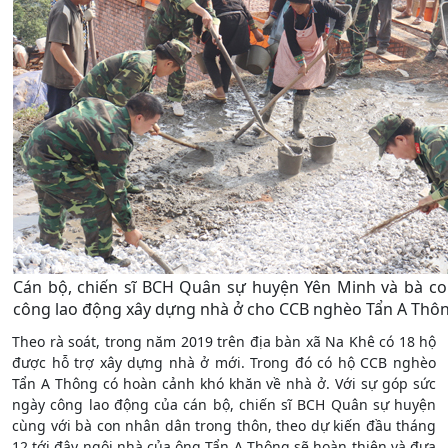
Cán bộ, chiến sĩ BCH Quân sự huyện Yên Minh và bà 
công lao động xây dựng nhà ở cho CCB nghèo Tẩn A Thô
Theo rà soát, trong năm 2019 trên địa bàn xã Na Khê có 18 hộ
được hỗ trợ xây dựng nhà ở mới. Trong đó có hộ CCB nghèo
Tẩn A Thông có hoàn cảnh khó khăn về nhà ở. Với sự góp sức
ngày công lao động của cán bộ, chiến sĩ BCH Quân sự huyện
cùng với bà con nhân dân trong thôn, theo dự kiến đầu tháng
12 tới đây ngôi nhà của ông Tẩn A Thông sẽ hoàn thiện và đưa