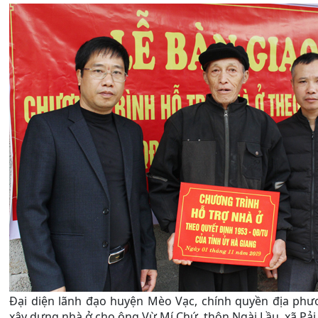
Đại diện lãnh đạo huyện Mèo Vạc, chính quyền địa phươ
xây dựng nhà ở cho ông Vừ Mí Chứ, thôn Ngài Lầu, xã Pải