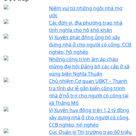
Niềm vui từ những ngôi nhà mơ
ước
Các đơn vị, địa phương trao nhà
tình nghĩa cho hộ khó khăn
Vị Xuyên phát động ủng hộ xây
dựng nhà ở cho người có công, CCB
nghèo, hộ nghèo
Những công trình ấm áp chào
mừng đại hội Đảng bộ các cấp ở xã
vùng biên Nghĩa Thuận
Chủ nhiệm Cơ quan UBKT – Thanh
tra tỉnh dự lễ gắn biển công trình
nhà ở hỗ trợ cho người có công tại
xã Thắng Mố
Vị Xuyên huy động trên 1,2 tỷ đồng
xây dựng nhà ở cho người có công,
CCB nghèo, hộ nghèo
Cục Quản lý Thị trường trao 60 triệu