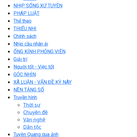
NHỊP SỐNG XỨ TUYÊN
PHÁP LUẬT
Thể thao
THIẾU NHI
Chính sách
Nhịp cầu nhân ái
ỐNG KÍNH PHÓNG VIÊN
Giải trí
Người tốt - Việc tốt
GÓC NHÌN
XÃ LUẬN - VẤN ĐỀ KỲ NÀY
NỀN TẢNG SỐ
Truyền hình
Thời sự
Chuyên đề
Văn nghệ
Dân tộc
Tuyên Quang qua ảnh