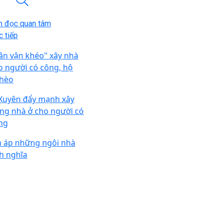
n đọc quan tâm
 tiếp
ân vận khéo" xây nhà
o người có công, hộ
hèo
 Xuyên đẩy mạnh xây
ng nhà ở cho người có
ng
 áp những ngôi nhà
nh nghĩa