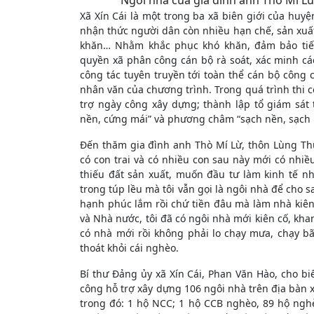
Ngôi nhà của gia đình anh Thò Mí L
Xã Xín Cái là một trong ba xã biên giới của huyệ
nhận thức người dân còn nhiều hạn chế, sản xuất
khăn… Nhằm khắc phục khó khăn, đảm bảo tiến 
quyền xã phân công cán bộ rà soát, xác minh cá
công tác tuyên truyền tới toàn thể cán bộ công 
nhân văn của chương trình. Trong quá trình thi 
trợ ngày công xây dựng; thành lập tổ giám sá
nền, cứng mái” và phương châm “sạch nền, sạch 
Đến thăm gia đình anh Thò Mí Lừ, thôn Lùng Thú
có con trai và có nhiều con sau này mới có nhiều
thiếu đất sản xuất, muốn đầu tư làm kinh tế n
trong túp lều mà tôi vẫn gọi là ngôi nhà để cho
hạnh phúc lắm rồi chứ tiền đâu mà làm nhà kiê
và Nhà nước, tôi đã có ngôi nhà mới kiên cố, khan
có nhà mới rồi không phải lo chạy mưa, chạy bã
thoát khỏi cái nghèo.
Bí thư Đảng ủy xã Xín Cái, Phan Văn Hào, cho b
công hỗ trợ xây dựng 106 ngôi nhà trên địa bàn 
trong đó: 1 hộ NCC; 1 hộ CCB nghèo, 89 hộ ngh