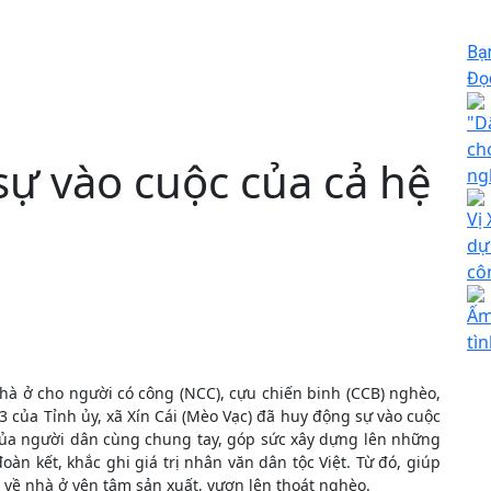
Bạ
Đọc
"D
ch
sự vào cuộc của cả hệ
ng
Vị
dự
cô
Ấm
tì
hà ở cho người có công (NCC), cựu chiến binh (CCB) nghèo,
 của Tỉnh ủy, xã Xín Cái (Mèo Vạc) đã huy động sự vào cuộc
 của người dân cùng chung tay, góp sức xây dựng lên những
àn kết, khắc ghi giá trị nhân văn dân tộc Việt. Từ đó, giúp
 về nhà ở yên tâm sản xuất, vươn lên thoát nghèo.