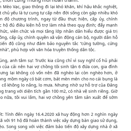
ừ, thôn Lùng Thúng mới hoàn thành.
n Mèo Vạc, giao thông đi lại khó khăn, khí hậu khắc nghiệt,
 chủ yếu là tự cung tự cấp nên đời sống còn gặp nhiều khó
độ chương trình, ngay từ đầu thực hiện, cấp ủy, chính
c hộ đủ điều kiện hỗ trợ làm nhà theo quy định; đẩy mạnh
chức, viên chức và mọi tầng lớp nhân dân hiểu được giá trị
công, cấp ủy, chính quyền xã vận động cán bộ, người dân hỗ
t tiến độ cũng như đảm bảo nguyên tắc “cứng tường, cứng
nhà”, phù hợp với văn hóa truyền thống dân tộc.
ng, anh tâm sự: Trước kia cũng chỉ vì suy nghĩ cổ hủ phải
 của cải nên hai vợ chồng tôi sinh tận 6 đứa con, gia đình
hưng lại không có vốn nên đã nghèo lại còn nghèo hơn, ở
 sang mồm ngày có bát cơm, bát mèn mén cho no cái bụng là
n cố không lo nắng, lo mưa. Nhưng nhờ sự hỗ trợ của Đảng
g trang với diện tích gần 100 m2, có nhà vệ sinh riêng. Giờ
o nữa, tôi vui lắm, hai vợ chồng yên tâm sản xuất để sớm
iết: Tính đến ngày 16.4.2020 xã huy động hơn 2 nghìn ngày
xã với 91 hộ đã hoàn thành việc xây dựng bàn giao sử dụng,
èo. Song song với việc đảm bảo tiến độ xây dựng nhà ở xã