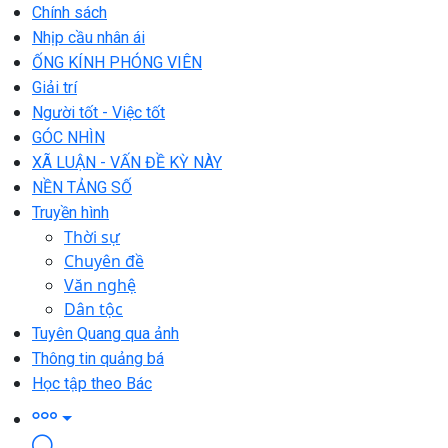
Chính sách
Nhịp cầu nhân ái
ỐNG KÍNH PHÓNG VIÊN
Giải trí
Người tốt - Việc tốt
GÓC NHÌN
XÃ LUẬN - VẤN ĐỀ KỲ NÀY
NỀN TẢNG SỐ
Truyền hình
Thời sự
Chuyên đề
Văn nghệ
Dân tộc
Tuyên Quang qua ảnh
Thông tin quảng bá
Học tập theo Bác