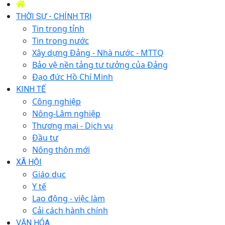
THỜI SỰ - CHÍNH TRỊ
Tin trong tỉnh
Tin trong nước
Xây dựng Đảng - Nhà nước - MTTQ
Bảo vệ nền tảng tư tưởng của Đảng
Đạo đức Hồ Chí Minh
KINH TẾ
Công nghiệp
Nông-Lâm nghiệp
Thương mại - Dịch vụ
Đầu tư
Nông thôn mới
XÃ HỘI
Giáo dục
Y tế
Lao động - việc làm
Cải cách hành chính
VĂN HÓA