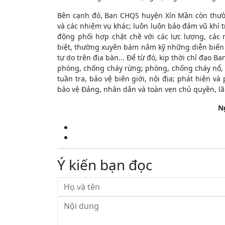
Bên cạnh đó, Ban CHQS huyện Xín Mần còn thườ
và các nhiệm vụ khác; luôn luôn bảo đảm vũ khí t
động phối hợp chặt chẽ với các lực lượng, các
biệt, thường xuyên bám nắm kỹ những diễn biến tìn
tự do trên địa bàn... Để từ đó, kịp thời chỉ đạo B
phòng, chống cháy rừng; phòng, chống cháy nổ, g
tuần tra, bảo vệ biên giới, nội địa; phát hiện và
bảo vệ Đảng, nhân dân và toàn vẹn chủ quyền, lã
N
Ý kiến bạn đọc