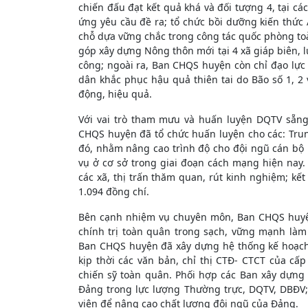
chiến đấu đạt kết quả khá và đối tượng 4, tại cá
ứng yêu cầu đề ra; tổ chức bồi dưỡng kiến thức 
chỗ dựa vững chắc trong công tác quốc phòng to
góp xây dựng Nông thôn mới tại 4 xã giáp biên,
công; ngoài ra, Ban CHQS huyện còn chỉ đạo lực
dân khắc phục hậu quả thiên tai do Bão số 1, 2 v
động, hiệu quả.
Với vai trò tham mưu và huấn luyện DQTV sẵng
CHQS huyện đã tổ chức huấn luyện cho các: Trun
đó, nhằm nâng cao trình độ cho đội ngũ cán bộ 
vụ ở cơ sở trong giai đoạn cách mạng hiện nay. 
các xã, thị trấn thăm quan, rút kinh nghiệm; kế
1.094 đồng chí.
Bên cạnh nhiệm vụ chuyên môn, Ban CHQS huyện
chính trị toàn quân trong sạch, vững mạnh là
Ban CHQS huyện đã xây dựng hệ thống kế hoạch cô
kịp thời các văn bản, chỉ thị CTĐ- CTCT của cấ
chiến sỹ toàn quân. Phối hợp các Ban xây dựng Đ
Đảng trong lực lượng Thường trực, DQTV, DBĐV;
viên để nâng cao chất lượng đội ngũ của Đảng.