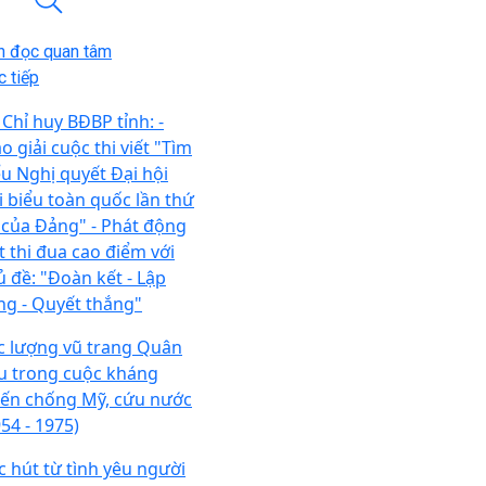
n đọc quan tâm
 tiếp
 Chỉ huy BĐBP tỉnh: -
o giải cuộc thi viết "Tìm
ểu Nghị quyết Đại hội
i biểu toàn quốc lần thứ
I của Đảng" - Phát động
t thi đua cao điểm với
ủ đề: "Đoàn kết - Lập
ng - Quyết thắng"
c lượng vũ trang Quân
u trong cuộc kháng
iến chống Mỹ, cứu nước
54 - 1975)
c hút từ tình yêu người