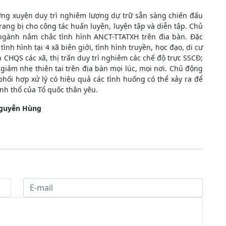
ng xuyên duy trì nghiêm lượng dự trữ sẵn sàng chiến đấu
rang bị cho công tác huấn luyện, luyện tập và diễn tập. Chủ
 ngành nắm chắc tình hình ANCT-TTATXH trên địa bàn. Đặc
h hình tại 4 xã biên giới, tình hình truyền, học đạo, di cư
an CHQS các xã, thị trấn duy trì nghiêm các chế độ trực SSCĐ;
iảm nhẹ thiên tai trên địa bàn mọi lúc, mọi nơi. Chủ động
 phối hợp xử lý có hiệu quả các tình huống có thể xảy ra để
nh thổ của Tổ quốc thân yêu.
guyễn Hùng