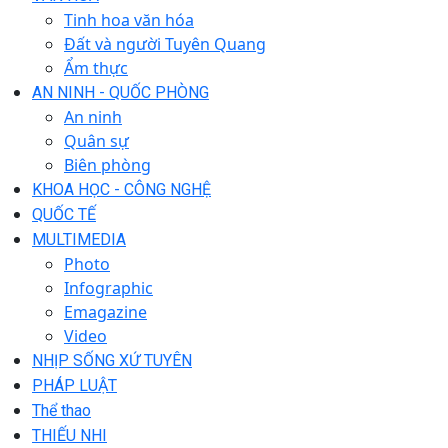
Tinh hoa văn hóa
Đất và người Tuyên Quang
Ẩm thực
AN NINH - QUỐC PHÒNG
An ninh
Quân sự
Biên phòng
KHOA HỌC - CÔNG NGHỆ
QUỐC TẾ
MULTIMEDIA
Photo
Infographic
Emagazine
Video
NHỊP SỐNG XỨ TUYÊN
PHÁP LUẬT
Thể thao
THIẾU NHI