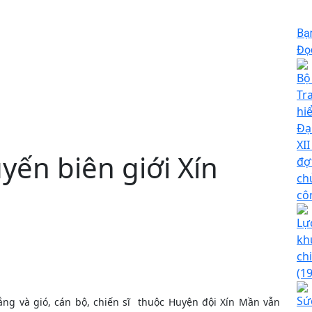
Bạ
Đọc
Bộ
Tra
hi
Đạ
XI
yến biên giới Xín
đợ
ch
cô
Lự
kh
ch
(19
Sứ
ng và gió, cán bộ, chiến sĩ thuộc Huyện đội Xín Mần vẫn