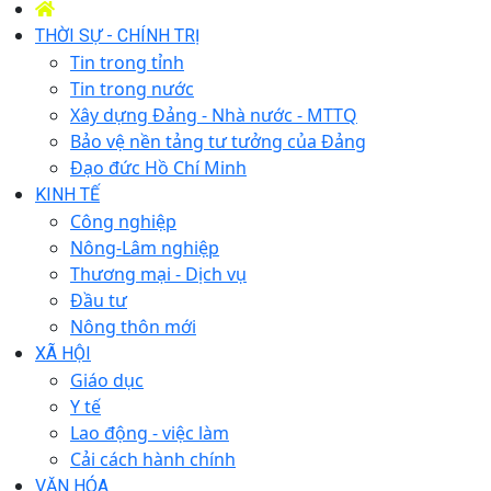
THỜI SỰ - CHÍNH TRỊ
Tin trong tỉnh
Tin trong nước
Xây dựng Đảng - Nhà nước - MTTQ
Bảo vệ nền tảng tư tưởng của Đảng
Đạo đức Hồ Chí Minh
KINH TẾ
Công nghiệp
Nông-Lâm nghiệp
Thương mại - Dịch vụ
Đầu tư
Nông thôn mới
XÃ HỘI
Giáo dục
Y tế
Lao động - việc làm
Cải cách hành chính
VĂN HÓA