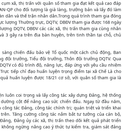
c cụm xã, thị trấn với quân số tham gia đạt kết quả cao đáp
AN-QP cho đối tượng là già làng, trưởng bản và lấy đó làm
àn dân và thế trận nhân dân.Trong quá trình tham gia đóng
 lực lượng Thường trực, DQTV, DBĐV tham gia được 168 ngày
 lượng DQTV, DBĐV các các xã, thị trấn tham gia cùng nhân
à 3 gây ra trên địa bàn huyện, trên tinh thần tại chỗ, chủ
 sàng chiến đấu bảo vệ Tổ quốc một cách chủ động, Ban
g đội trưởng, Tiểu đội trưởng, Thôn đội trưởng DQTV. Qua
DQTV có đủ trình độ, năng lực, đáp ứng với yêu cầu nhiệm
Trực tiếp chỉ đạo huấn luyện trọng điểm tại xã Chế Là cho
t quả huấn luyện được 18/21 cơ sở, với quân số tham gia là
 luôn coi trọng và lấy công tác xây dựng Đảng, hệ thống
m dường cột để nâng cao sức chiến đấu. Ngay từ đầu năm,
ng tác Đảng, công tác chính trị; quán triệt và triển khai
p trên. Tăng cường công tác nắm bắt tư tưởng của cán bộ,
ảng, Đảng ủy các xã, thị trấn theo dõi kết quả phát triển
 không ngừng nâng cao ý thức tự kiểm tra, giám sát đảng