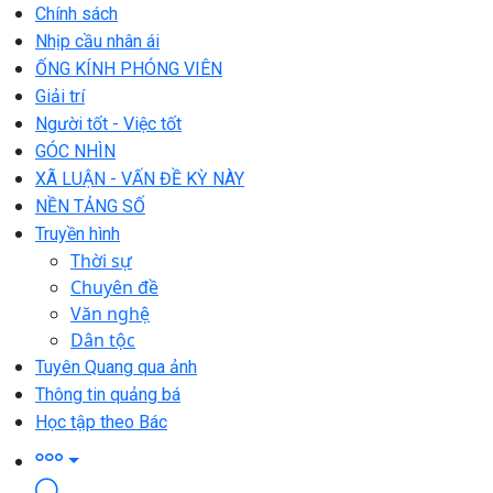
Chính sách
Nhịp cầu nhân ái
ỐNG KÍNH PHÓNG VIÊN
Giải trí
Người tốt - Việc tốt
GÓC NHÌN
XÃ LUẬN - VẤN ĐỀ KỲ NÀY
NỀN TẢNG SỐ
Truyền hình
Thời sự
Chuyên đề
Văn nghệ
Dân tộc
Tuyên Quang qua ảnh
Thông tin quảng bá
Học tập theo Bác