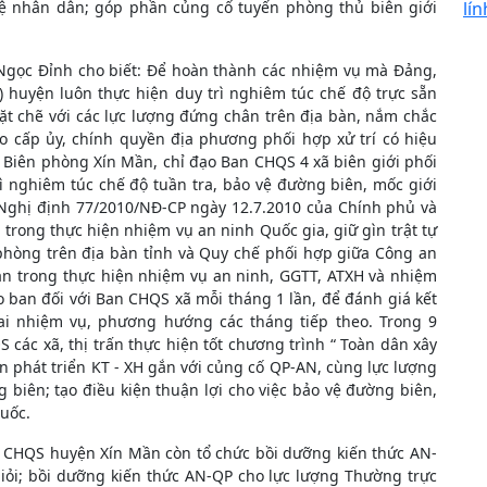
ệ nhân dân; góp phần củng cố tuyến phòng thủ biên giới
lín
 Ngọc Đỉnh cho biết: Để hoàn thành các nhiệm vụ mà Đảng,
 huyện luôn thực hiện duy trì nghiêm túc chế độ trực sẵn
ặt chẽ với các lực lượng đứng chân trên địa bàn, nắm chắc
o cấp ủy, chính quyền địa phương phối hợp xử trí có hiệu
n Biên phòng Xín Mần, chỉ đạo Ban CHQS 4 xã biên giới phối
ì nghiêm túc chế độ tuần tra, bảo vệ đường biên, mốc giới
 Nghị định 77/2010/NĐ-CP ngày 12.7.2010 của Chính phủ và
trong thực hiện nhiệm vụ an ninh Quốc gia, giữ gìn trật tự
 phòng trên địa bàn tỉnh và Quy chế phối hợp giữa Công an
n trong thực hiện nhiệm vụ an ninh, GGTT, ATXH và nhiệm
 ban đối với Ban CHQS xã mỗi tháng 1 lần, để đánh giá kết
hai nhiệm vụ, phương hướng các tháng tiếp theo. Trong 9
ác xã, thị trấn thực hiện tốt chương trình “ Toàn dân xây
 phát triển KT - XH gắn với củng cố QP-AN, cùng lực lượng
 biên; tạo điều kiện thuận lợi cho việc bảo vệ đường biên,
quốc.
n CHQS huyện Xín Mần còn tổ chức bồi dưỡng kiến thức AN-
iỏi; bồi dưỡng kiến thức AN-QP cho lực lượng Thường trực