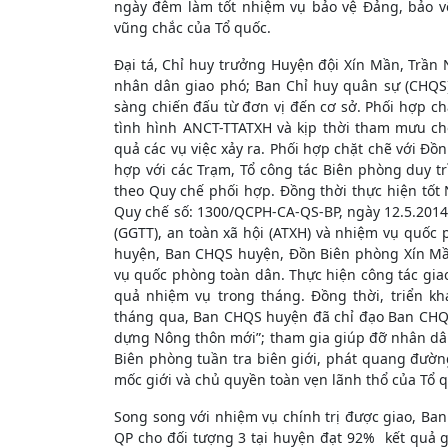
ngày đêm làm tốt nhiệm vụ bảo vệ Đảng, bảo v
vũng chắc của Tổ quốc.
Đại tá, Chỉ huy trưởng Huyện đội Xín Mần, Trần
nhân dân giao phó; Ban Chỉ huy quân sự (CHQS)
sàng chiến đấu từ đơn vị đến cơ sở. Phối hợp ch
tình hình ANCT-TTATXH và kịp thời tham mưu ch
quả các vụ việc xảy ra. Phối hợp chặt chẽ với Đồ
hợp với các Trạm, Tổ công tác Biên phòng duy tr
theo Quy chế phối hợp. Đồng thời thực hiện tốt
Quy chế số: 1300/QCPH-CA-QS-BP, ngày 12.5.2014 
(GGTT), an toàn xã hội (ATXH) và nhiệm vụ quốc
huyện, Ban CHQS huyện, Đồn Biên phòng Xín Mầ
vụ quốc phòng toàn dân. Thực hiện công tác giao
quả nhiệm vụ trong tháng. Đồng thời, triển k
tháng qua, Ban CHQS huyện đã chỉ đạo Ban CHQS c
dựng Nông thôn mới”; tham gia giúp đỡ nhân dân
Biên phòng tuần tra biên giới, phát quang đường
mốc giới và chủ quyền toàn vẹn lãnh thổ của Tổ 
Song song với nhiệm vụ chính trị được giao, Ba
QP cho đối tượng 3 tại huyện đạt 92% kết quả g