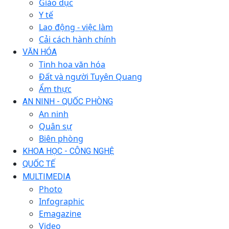
Giáo dục
Y tế
Lao động - việc làm
Cải cách hành chính
VĂN HÓA
Tinh hoa văn hóa
Đất và người Tuyên Quang
Ẩm thực
AN NINH - QUỐC PHÒNG
An ninh
Quân sự
Biên phòng
KHOA HỌC - CÔNG NGHỆ
QUỐC TẾ
MULTIMEDIA
Photo
Infographic
Emagazine
Video