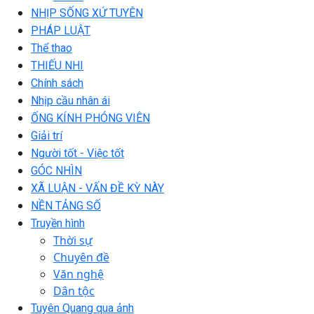
NHỊP SỐNG XỨ TUYÊN
PHÁP LUẬT
Thể thao
THIẾU NHI
Chính sách
Nhịp cầu nhân ái
ỐNG KÍNH PHÓNG VIÊN
Giải trí
Người tốt - Việc tốt
GÓC NHÌN
XÃ LUẬN - VẤN ĐỀ KỲ NÀY
NỀN TẢNG SỐ
Truyền hình
Thời sự
Chuyên đề
Văn nghệ
Dân tộc
Tuyên Quang qua ảnh