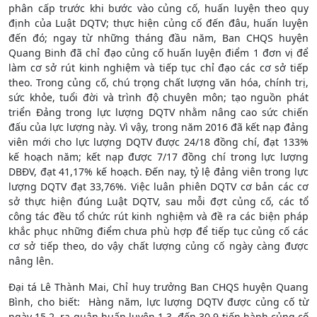
phân cấp trước khi bước vào củng cố, huấn luyện theo quy
định của Luật DQTV; thực hiện củng cố đến đâu, huấn luyện
đến đó; ngay từ những tháng đầu năm, Ban CHQS huyện
Quang Binh đã chỉ đạo củng cố huấn luyện điểm 1 đơn vị để
làm cơ sở rút kinh nghiệm và tiếp tục chỉ đạo các cơ sở tiếp
theo. Trong củng cố, chú trọng chất lượng văn hóa, chính trị,
sức khỏe, tuổi đời và trình độ chuyên môn; tạo nguồn phát
triển Đảng trong lực lượng DQTV nhằm nâng cao sức chiến
đấu của lực lượng này. Vì vậy, trong năm 2016 đã kết nạp đảng
viên mới cho lực lượng DQTV được 24/18 đồng chí, đạt 133%
kế hoạch năm; kết nạp được 7/17 đồng chí trong lực lượng
DBĐV, đạt 41,17% kế hoạch. Đến nay, tỷ lệ đảng viên trong lực
lượng DQTV đạt 33,76%. Việc luân phiên DQTV cơ bản các cơ
sở thực hiện đúng Luật DQTV, sau mỗi đợt củng cố, các tổ
công tác đều tổ chức rút kinh nghiệm và đề ra các biện pháp
khắc phục những điểm chưa phù hợp để tiếp tục củng cố các
cơ sở tiếp theo, do vậy chất lượng củng cố ngày càng được
nâng lên.
Đại tá Lê Thành Mai, Chỉ huy trưởng Ban CHQS huyện Quang
Bình, cho biết: Hàng năm, lực lượng DQTV được củng cố từ
ngày 15.2, ra quân huấn luyện 1.3, đến 30.9 tiến hành củng cố