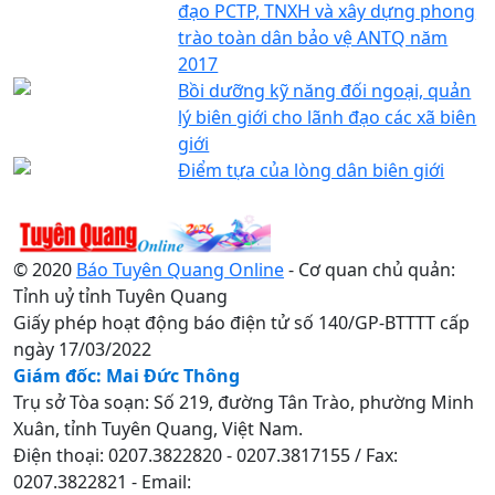
đạo PCTP, TNXH và xây dựng phong
trào toàn dân bảo vệ ANTQ năm
2017
Bồi dưỡng kỹ năng đối ngoại, quản
lý biên giới cho lãnh đạo các xã biên
giới
Điểm tựa của lòng dân biên giới
© 2020
Báo Tuyên Quang Online
- Cơ quan chủ quản:
Tỉnh uỷ tỉnh Tuyên Quang
Giấy phép hoạt động báo điện tử số 140/GP-BTTTT cấp
ngày 17/03/2022
Giám đốc: Mai Đức Thông
Trụ sở Tòa soạn: Số 219, đường Tân Trào, phường Minh
Xuân, tỉnh Tuyên Quang, Việt Nam.
Điện thoại: 0207.3822820 - 0207.3817155 / Fax:
0207.3822821 - Email: