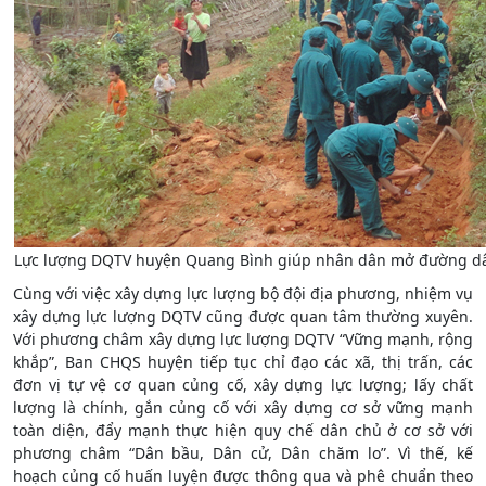
Lực lượng DQTV huyện Quang Bình giúp nhân dân mở đường dâ
Cùng với việc xây dựng lực lượng bộ đội địa phương, nhiệm vụ
xây dựng lực lượng DQTV cũng được quan tâm thường xuyên.
Với phương châm xây dựng lực lượng DQTV “Vững mạnh, rộng
khắp”, Ban CHQS huyện tiếp tục chỉ đạo các xã, thị trấn, các
đơn vị tự vệ cơ quan củng cố, xây dựng lực lượng; lấy chất
lượng là chính, gắn củng cố với xây dựng cơ sở vững mạnh
toàn diện, đẩy mạnh thực hiện quy chế dân chủ ở cơ sở với
phương châm “Dân bầu, Dân cử, Dân chăm lo”. Vì thế, kế
hoạch củng cố huấn luyện được thông qua và phê chuẩn theo