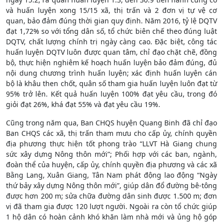
và huấn luyện xong 15/15 xã, thị trấn và 2 đơn vị tự vệ cơ
quan, bảo đảm đúng thời gian quy định. Năm 2016, tỷ lệ DQTV
đạt 1,72% so với tổng dân số, tổ chức biên chế theo đúng luật
DQTV, chất lượng chính trị ngày càng cao. Đặc biệt, công tác
huấn luyện DQTV luôn được quan tâm, chỉ đạo chặt chẽ, đồng
bộ, thực hiện nghiêm kế hoạch huấn luyện bảo đảm đúng, đủ
nội dung chương trình huấn luyện; xác định huấn luyện cán
bộ là khâu then chốt, quân số tham gia huấn luyện luôn đạt từ
95% trở lên. Kết quả huấn luyện 100% đạt yêu cầu, trong đó
giỏi đạt 26%, khá đạt 55% và đạt yêu cầu 19%.
Cũng trong năm qua, Ban CHQS huyện Quang Binh đã chỉ đạo
Ban CHQS các xã, thị trấn tham mưu cho cấp ủy, chính quyền
địa phương thực hiện tốt phong trào “LLVT Hà Giang chung
sức xây dựng Nông thôn mới”; Phối hợp với các ban, ngành,
đoàn thể của huyện, cấp ủy, chính quyền địa phương và các xã
Bằng Lang, Xuân Giang, Tân Nam phát động lao động “Ngày
thứ bảy xây dựng Nông thôn mới”, giúp dân đổ đường bê-tông
được hơn 200 m; sửa chữa đường dân sinh được 1.500 m; đơn
vị đã tham gia được 120 lượt người. Ngoài ra còn tổ chức giúp
1 hộ dân có hoàn cảnh khó khăn làm nhà mới và ủng hộ góp