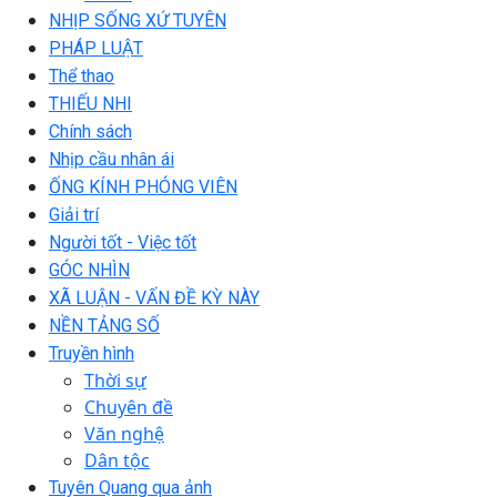
NHỊP SỐNG XỨ TUYÊN
PHÁP LUẬT
Thể thao
THIẾU NHI
Chính sách
Nhịp cầu nhân ái
ỐNG KÍNH PHÓNG VIÊN
Giải trí
Người tốt - Việc tốt
GÓC NHÌN
XÃ LUẬN - VẤN ĐỀ KỲ NÀY
NỀN TẢNG SỐ
Truyền hình
Thời sự
Chuyên đề
Văn nghệ
Dân tộc
Tuyên Quang qua ảnh