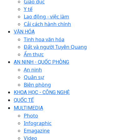
Giáo dục
Y tế
Lao động - việc làm
Cải cách hành chính
VĂN HÓA
Tinh hoa văn hóa
Đất và người Tuyên Quang
Ẩm thực
AN NINH - QUỐC PHÒNG
An ninh
Quân sự
Biên phòng
KHOA HỌC - CÔNG NGHỆ
QUỐC TẾ
MULTIMEDIA
Photo
Infographic
Emagazine
Video