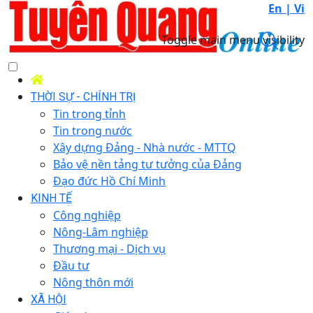
En |
Vi
Toggle main menu visibility
THỜI SỰ - CHÍNH TRỊ
Tin trong tỉnh
Tin trong nước
Xây dựng Đảng - Nhà nước - MTTQ
Bảo vệ nền tảng tư tưởng của Đảng
Đạo đức Hồ Chí Minh
KINH TẾ
Công nghiệp
Nông-Lâm nghiệp
Thương mại - Dịch vụ
Đầu tư
Nông thôn mới
XÃ HỘI