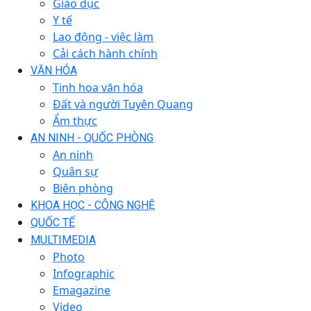
Giáo dục
Y tế
Lao động - việc làm
Cải cách hành chính
VĂN HÓA
Tinh hoa văn hóa
Đất và người Tuyên Quang
Ẩm thực
AN NINH - QUỐC PHÒNG
An ninh
Quân sự
Biên phòng
KHOA HỌC - CÔNG NGHỆ
QUỐC TẾ
MULTIMEDIA
Photo
Infographic
Emagazine
Video