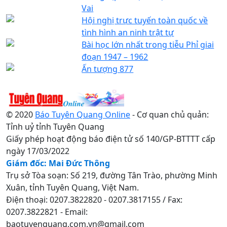
Vai
Hội nghị trực tuyến toàn quốc về
tình hình an ninh trật tự
Bài học lớn nhất trong tiễu Phỉ giai
đoạn 1947 – 1962
Ấn tượng 877
© 2020
Báo Tuyên Quang Online
- Cơ quan chủ quản:
Tỉnh uỷ tỉnh Tuyên Quang
Giấy phép hoạt động báo điện tử số 140/GP-BTTTT cấp
ngày 17/03/2022
Giám đốc: Mai Đức Thông
Trụ sở Tòa soạn: Số 219, đường Tân Trào, phường Minh
Xuân, tỉnh Tuyên Quang, Việt Nam.
Điện thoại: 0207.3822820 - 0207.3817155 / Fax:
0207.3822821 - Email:
baotuyenquang.com.vn@gmail.com