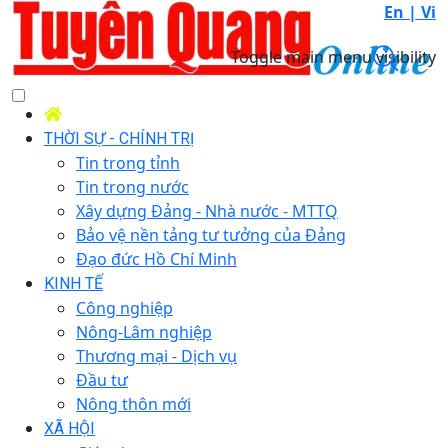
En |
Vi
Toggle main menu visibility
THỜI SỰ - CHÍNH TRỊ
Tin trong tỉnh
Tin trong nước
Xây dựng Đảng - Nhà nước - MTTQ
Bảo vệ nền tảng tư tưởng của Đảng
Đạo đức Hồ Chí Minh
KINH TẾ
Công nghiệp
Nông-Lâm nghiệp
Thương mại - Dịch vụ
Đầu tư
Nông thôn mới
XÃ HỘI