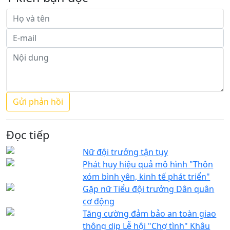
Đọc tiếp
Nữ đội trưởng tận tụy
Phát huy hiệu quả mô hình "Thôn
xóm bình yên, kinh tế phát triển"
Gặp nữ Tiểu đội trưởng Dân quân
cơ động
Tăng cường đảm bảo an toàn giao
thông dịp Lễ hội "Chợ tình" Khâu