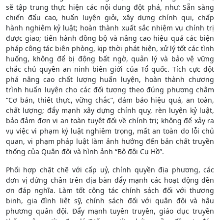
sẽ tập trung thực hiện các nội dung đột phá, như: Sẵn sàng
chiến đấu cao, huấn luyện giỏi, xây dựng chính qui, chấp
hành nghiêm kỷ luật; hoàn thành xuất sắc nhiệm vụ chính trị
được giao; tiến hành đồng bộ và nâng cao hiệu quả các biện
pháp công tác biên phòng, kịp thời phát hiện, xử lý tốt các tình
huống, không để bị động bất ngờ, quản lý và bảo vệ vững
chắc chủ quyền an ninh biên giới của Tổ quốc. Tích cực đột
phá nâng cao chất lượng huấn luyện, hoàn thành chương
trình huấn luyện cho các đối tượng theo đúng phương châm
“Cơ bản, thiết thực, vững chắc”, đảm bảo hiệu quả, an toàn,
chất lượng; đẩy mạnh xây dựng chính quy, rèn luyện kỷ luật,
bảo đảm đơn vị an toàn tuyệt đối về chính trị; không để xảy ra
vụ việc vi phạm kỷ luật nghiêm trọng, mất an toàn do lỗi chủ
quan, vi phạm pháp luật làm ảnh hưởng đến bản chất truyền
thống của Quân đội và hình ảnh “Bộ đội Cụ Hồ”.
Phối hợp chặt chẽ với cấp uỷ, chính quyền địa phương, các
đơn vị đứng chân trên địa bàn đẩy mạnh các hoạt động đền
ơn đáp nghĩa. Làm tốt công tác chính sách đối với thương
binh, gia đình liệt sỹ, chính sách đối với quân đội và hậu
phương quân đội. Đẩy mạnh tuyên truyền, giáo dục truyền