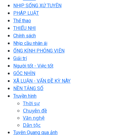
NHỊP SỐNG XỨ TUYÊN
PHÁP LUẬT
Thể thao
THIẾU NHI
Chính sách
Nhịp cầu nhân ái
ỐNG KÍNH PHÓNG VIÊN
Giải trí
Người tốt - Việc tốt
GÓC NHÌN
XÃ LUẬN - VẤN ĐỀ KỲ NÀY
NỀN TẢNG SỐ
Truyền hình
Thời sự
Chuyên đề
Văn nghệ
Dân tộc
Tuyên Quang qua ảnh