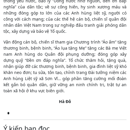
thống yêu nước, đạo lý “Uống nước nhớ nguồn, đền ơn đáp
nghĩa” của dân tộc; về sự cống hiến, hy sinh xương máu và
những đóng góp to lớn của các Anh hùng liệt sỹ, người có
công với cách mạng; của các thế hệ cán bộ, chiến sĩ quân đội
nhân dân Việt Nam trong sự nghiệp đấu tranh giải phóng dân
tộc, xây dựng và bảo vệ Tổ quốc.
Vận động cán bộ, chiến sĩ tham gia Chương trình “Áo ấm” tặng
thương binh, bệnh binh, “Áo lụa tặng Mẹ” tặng các Bà mẹ Việt
nam Anh hùng do Quân đội phụng dưỡng; đóng góp xây
dựng quỹ “Đền ơn đáp nghĩa”. Tổ chức thăm hỏi, tặng quà,
nhận giúp đỡ các thương binh, bệnh binh, gia đình liệt sỹ khó
khăn neo đơn; tu sửa, tôn tạo, chỉnh trang Đài tưởng niệm các
Anh hùng Liệt sỹ xã Sơn Vĩ… góp phần tăng cường mối đoàn
kết gắn bó quân dân, giữ vững an ninh chính trị, trật tự an
toàn xã hội ở khu vực biên giới.
Hà Đô
Ý kiến bạn đọc