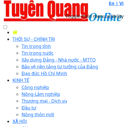
En |
Vi
Toggle main menu visibility
THỜI SỰ - CHÍNH TRỊ
Tin trong tỉnh
Tin trong nước
Xây dựng Đảng - Nhà nước - MTTQ
Bảo vệ nền tảng tư tưởng của Đảng
Đạo đức Hồ Chí Minh
KINH TẾ
Công nghiệp
Nông-Lâm nghiệp
Thương mại - Dịch vụ
Đầu tư
Nông thôn mới
XÃ HỘI