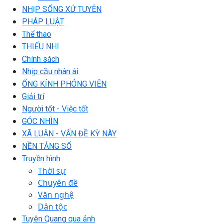
NHỊP SỐNG XỨ TUYÊN
PHÁP LUẬT
Thể thao
THIẾU NHI
Chính sách
Nhịp cầu nhân ái
ỐNG KÍNH PHÓNG VIÊN
Giải trí
Người tốt - Việc tốt
GÓC NHÌN
XÃ LUẬN - VẤN ĐỀ KỲ NÀY
NỀN TẢNG SỐ
Truyền hình
Thời sự
Chuyên đề
Văn nghệ
Dân tộc
Tuyên Quang qua ảnh