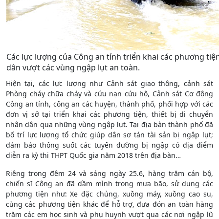
Các lực lượng của Công an tỉnh triển khai các phương tiệ
dân vượt các vùng ngập lụt an toàn.
Hiện tại, các lực lượng như Cảnh sát giao thông, cảnh sát
Phòng cháy chữa cháy và cứu nạn cứu hộ, Cảnh sát Cơ động
Công an tỉnh, công an các huyện, thành phố, phối hợp với các
đơn vị sở tại triển khai các phương tiện, thiết bị di chuyển
nhân dân qua những vùng ngập lụt. Tại địa bàn thành phố đã
bố trí lực lượng tổ chức giúp dân sơ tán tài sản bị ngập lụt;
đảm bảo thông suốt các tuyến đường bị ngập có địa điểm
diễn ra kỳ thi THPT Quốc gia năm 2018 trên địa bàn…
Riêng trong đêm 24 và sáng ngày 25.6, hàng trăm cán bộ,
chiến sĩ Công an đã dầm mình trong mưa bão, sử dụng các
phương tiện như: Xe đặc chủng, xuồng máy, xuồng cao su,
cùng các phương tiện khác để hỗ trợ, đưa đón an toàn hàng
trăm các em học sinh và phụ huynh vượt qua các nơi ngập lũ