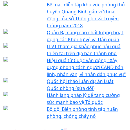
Bế mạc diễn tập khu vực phòng thủ
huyện Quang Bình gắn với hoạt
động của Sở Thông tin và Truyền
thông năm 2018
Quản Bạ nâng cao chất lượng hoạt
động các Khối Tự vệ và Dân quân
LLVT tham gia khắc phục hậu quả
thiên tai trên địa bàn thành phố
Hiệu quả từ Cuộc vận động "Xây
dựng phong cách người CAND bản
lĩnh, nhân văn, vì nhân dân phục vụ"
Quốc hội thảo luận dự án Luật
Quốc phòng (sửa đổi)
Hành lang pháp lý để tăng cường
sức mạnh bảo vệ Tổ quốc
Bộ đội Biên phòng tỉnh tập huấn
phòng, chống cháy nổ