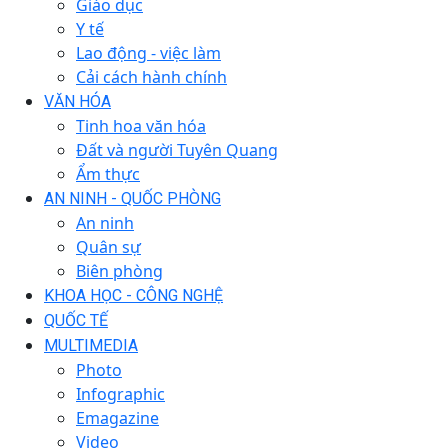
Giáo dục
Y tế
Lao động - việc làm
Cải cách hành chính
VĂN HÓA
Tinh hoa văn hóa
Đất và người Tuyên Quang
Ẩm thực
AN NINH - QUỐC PHÒNG
An ninh
Quân sự
Biên phòng
KHOA HỌC - CÔNG NGHỆ
QUỐC TẾ
MULTIMEDIA
Photo
Infographic
Emagazine
Video