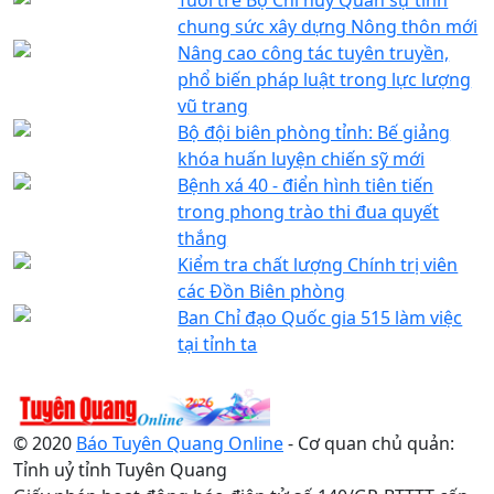
chung sức xây dựng Nông thôn mới
Nâng cao công tác tuyên truyền,
phổ biến pháp luật trong lực lượng
vũ trang
Bộ đội biên phòng tỉnh: Bế giảng
khóa huấn luyện chiến sỹ mới
Bệnh xá 40 - điển hình tiên tiến
trong phong trào thi đua quyết
thắng
Kiểm tra chất lượng Chính trị viên
các Đồn Biên phòng
Ban Chỉ đạo Quốc gia 515 làm việc
tại tỉnh ta
© 2020
Báo Tuyên Quang Online
- Cơ quan chủ quản:
Tỉnh uỷ tỉnh Tuyên Quang