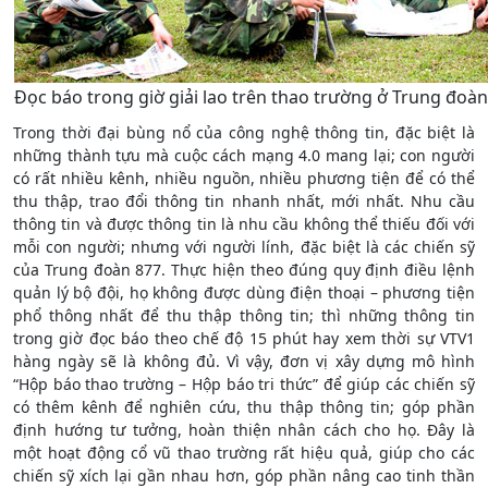
Đọc báo trong giờ giải lao trên thao trường ở Trung đoàn
Trong thời đại bùng nổ của công nghệ thông tin, đặc biệt là
những thành tựu mà cuộc cách mạng 4.0 mang lại; con người
có rất nhiều kênh, nhiều nguồn, nhiều phương tiện để có thể
thu thập, trao đổi thông tin nhanh nhất, mới nhất. Nhu cầu
thông tin và được thông tin là nhu cầu không thể thiếu đối với
mỗi con người; nhưng với người lính, đặc biệt là các chiến sỹ
của Trung đoàn 877. Thực hiện theo đúng quy định điều lệnh
quản lý bộ đội, họ không được dùng điện thoại – phương tiện
phổ thông nhất để thu thập thông tin; thì những thông tin
trong giờ đọc báo theo chế độ 15 phút hay xem thời sự VTV1
hàng ngày sẽ là không đủ. Vì vậy, đơn vị xây dựng mô hình
“Hộp báo thao trường – Hộp báo tri thức” để giúp các chiến sỹ
có thêm kênh để nghiên cứu, thu thập thông tin; góp phần
định hướng tư tưởng, hoàn thiện nhân cách cho họ. Đây là
một hoạt động cổ vũ thao trường rất hiệu quả, giúp cho các
chiến sỹ xích lại gần nhau hơn, góp phần nâng cao tinh thần