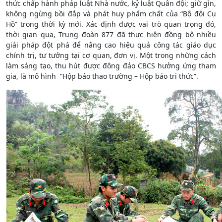
thức chấp hành pháp luật Nhà nước, kỷ luật Quân đội; giữ gìn,
không ngừng bồi đắp và phát huy phẩm chất của “Bộ đội Cụ
Hồ” trong thời kỳ mới. Xác định được vai trò quan trọng đó,
thời gian qua, Trung đoàn 877 đã thực hiện đồng bộ nhiều
giải pháp đột phá để nâng cao hiệu quả công tác giáo dục
chính trị, tư tưởng tại cơ quan, đơn vị. Một trong những cách
làm sáng tạo, thu hút được đông đảo CBCS hưởng ứng tham
gia, là mô hình “Hộp báo thao trường – Hộp báo tri thức”.