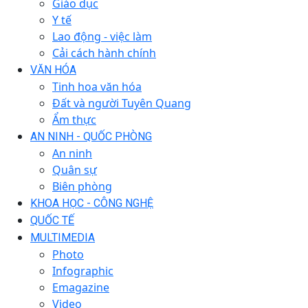
Giáo dục
Y tế
Lao động - việc làm
Cải cách hành chính
VĂN HÓA
Tinh hoa văn hóa
Đất và người Tuyên Quang
Ẩm thực
AN NINH - QUỐC PHÒNG
An ninh
Quân sự
Biên phòng
KHOA HỌC - CÔNG NGHỆ
QUỐC TẾ
MULTIMEDIA
Photo
Infographic
Emagazine
Video