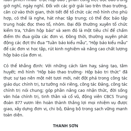
giờ nghỉ, ngày nghỉ. Đối với các giờ giải lao trên thao trường,
căn cứ vào thời gian, thời tiết để tổ chức các mô hình cho phù
hợp, có thể là nghe, hát nhạc tập trung; có thể đọc báo tập
trung hoặc đọc theo tổ, nhóm. Đại đội thường xuyên tổ chức
kiểm tra, “chấm hộp báo” và xem đó là một tiêu chí để chấm
điểm thi đua giữa các đơn vị. Đồng thời, thường xuyên phát
động các đợt thi đua “Tuần báo kiểu mẫu”, “Hộp báo kiểu mẫu”
để các đơn vị học tập, rút kinh nghiệm và nâng cao chất lượng
hộp báo của đơn vị.
Có thể khẳng định: Với những cách làm hay, sáng tạo, tâm
huyết; mô hình “Hộp báo thao trường- Hộp báo tri thức” đã
thực sự tạo nên một nét tươi mới, nét đột phá trong công tác
giáo dục chính trị, tư tưởng nói riêng, công tác Đảng, công tác
chính trị nói chung; góp phần nâng cao nhận thức, đời sống
văn hóa chính trị, tinh thần và cổ vũ, động viên CBCS Trung
đoàn 877 vươn lên hoàn thành thắng lợi mọi nhiệm vụ được
giao, xây dựng đơn vị, chi bộ, Đảng bộ trong sạch vững mạnh
toàn diện.
THANH SƠN