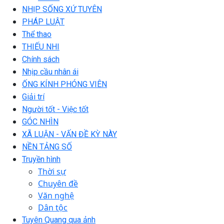
NHỊP SỐNG XỨ TUYÊN
PHÁP LUẬT
Thể thao
THIẾU NHI
Chính sách
Nhịp cầu nhân ái
ỐNG KÍNH PHÓNG VIÊN
Giải trí
Người tốt - Việc tốt
GÓC NHÌN
XÃ LUẬN - VẤN ĐỀ KỲ NÀY
NỀN TẢNG SỐ
Truyền hình
Thời sự
Chuyên đề
Văn nghệ
Dân tộc
Tuyên Quang qua ảnh