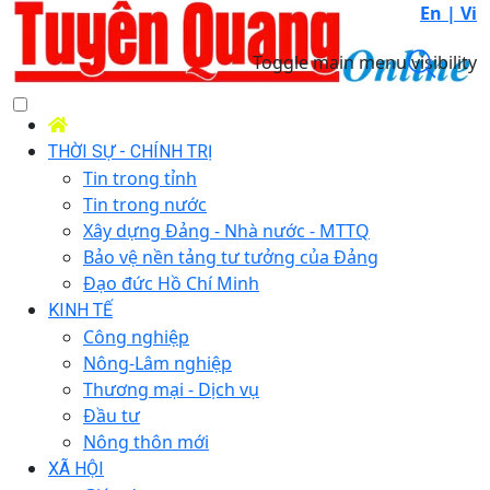
En |
Vi
Toggle main menu visibility
THỜI SỰ - CHÍNH TRỊ
Tin trong tỉnh
Tin trong nước
Xây dựng Đảng - Nhà nước - MTTQ
Bảo vệ nền tảng tư tưởng của Đảng
Đạo đức Hồ Chí Minh
KINH TẾ
Công nghiệp
Nông-Lâm nghiệp
Thương mại - Dịch vụ
Đầu tư
Nông thôn mới
XÃ HỘI