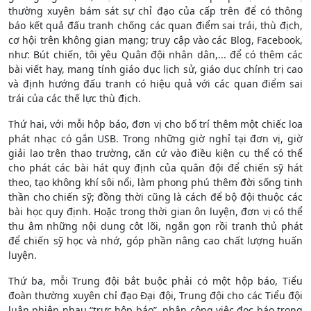
thường xuyên bám sát sự chỉ đạo của cấp trên để có thông
báo kết quả đấu tranh chống các quan điểm sai trái, thù địch,
cơ hội trên không gian mạng; truy cập vào các Blog, Facebook,
như: Bút chiến, tôi yêu Quân đội nhân dân,... để có thêm các
bài viết hay, mang tính giáo dục lịch sử, giáo dục chính trị cao
và định hướng đấu tranh có hiệu quả với các quan điểm sai
trái của các thế lực thù địch.
Thứ hai, với mỗi hộp báo, đơn vị cho bố trí thêm một chiếc loa
phát nhạc có gắn USB. Trong những giờ nghỉ tại đơn vị, giờ
giải lao trên thao trường, căn cứ vào điều kiện cụ thể có thể
cho phát các bài hát quy định của quân đội để chiến sỹ hát
theo, tạo không khí sôi nổi, làm phong phú thêm đời sống tinh
thần cho chiến sỹ; đồng thời cũng là cách để bộ đội thuộc các
bài học quy định. Hoặc trong thời gian ôn luyện, đơn vị có thể
thu âm những nội dung côt lõi, ngắn gọn rồi tranh thủ phát
để chiến sỹ học và nhớ, góp phần nâng cao chất lượng huấn
luyện.
Thứ ba, mỗi Trung đội bắt buộc phải có một hộp báo, Tiểu
đoàn thường xuyên chỉ đạo Đại đội, Trung đội cho các Tiểu đội
luân phiên nhau “trực hộp báo”, phân công việc đọc báo trong