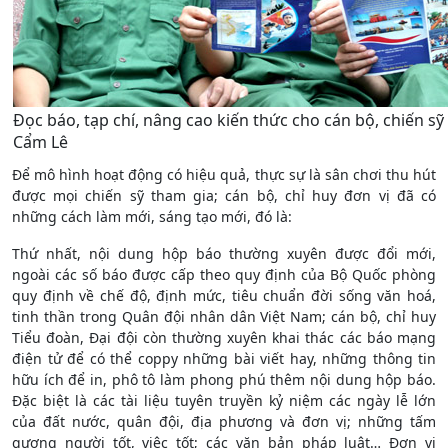
Đọc báo, tạp chí, nâng cao kiến thức cho cán bộ, chiến sỹ
Cẩm Lê
Để mô hình hoạt động có hiệu quả, thực sự là sân chơi thu hút
được mọi chiến sỹ tham gia; cán bộ, chỉ huy đơn vị đã có
những cách làm mới, sáng tạo mới, đó là:
Thứ nhất, nội dung hộp báo thường xuyên được đổi mới,
ngoài các số báo được cấp theo quy định của Bộ Quốc phòng
quy định về chế độ, định mức, tiêu chuẩn đời sống văn hoá,
tinh thần trong Quân đội nhân dân Việt Nam; cán bộ, chỉ huy
Tiểu đoàn, Đại đội còn thường xuyên khai thác các báo mạng
điện tử để có thể coppy những bài viết hay, những thông tin
hữu ích để in, phô tô làm phong phú thêm nội dung hộp báo.
Đặc biệt là các tài liệu tuyên truyền kỷ niệm các ngày lễ lớn
của đất nước, quân đội, địa phương và đơn vị; những tấm
gương người tốt, việc tốt; các văn bản pháp luật… Đơn vị