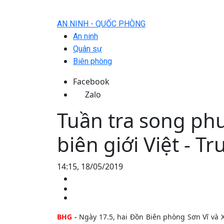
AN NINH - QUỐC PHÒNG
An ninh
Quân sự
Biên phòng
Facebook
Zalo
Tuần tra song ph
biên giới Việt - T
14:15, 18/05/2019
BHG -
Ngày 17.5, hai Đồn Biên phòng Sơn Vĩ và X