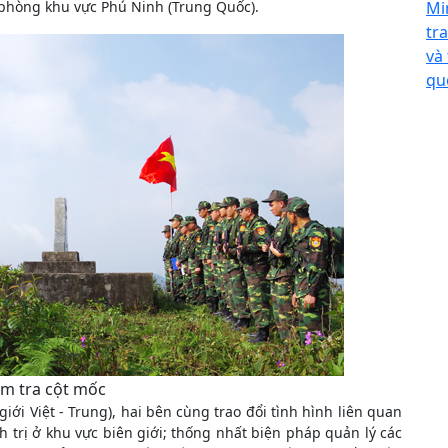
phòng khu vực Phú Ninh (Trung Quốc).
Mi
tr
và
qu
ểm tra cột mốc
ới Việt - Trung), hai bên cùng trao đổi tình hình liên quan
 trị ở khu vực biên giới; thống nhất biện pháp quản lý các