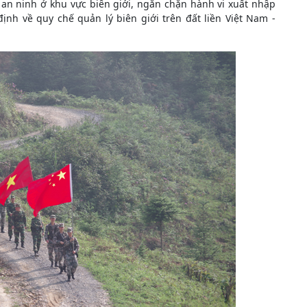
ự an ninh ở khu vực biên giới, ngăn chặn hành vi xuất nhập
ịnh về quy chế quản lý biên giới trên đất liền Việt Nam -