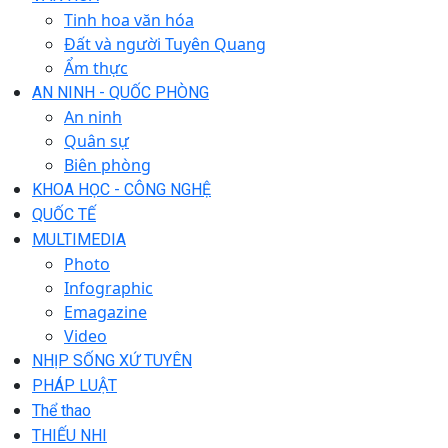
Tinh hoa văn hóa
Đất và người Tuyên Quang
Ẩm thực
AN NINH - QUỐC PHÒNG
An ninh
Quân sự
Biên phòng
KHOA HỌC - CÔNG NGHỆ
QUỐC TẾ
MULTIMEDIA
Photo
Infographic
Emagazine
Video
NHỊP SỐNG XỨ TUYÊN
PHÁP LUẬT
Thể thao
THIẾU NHI