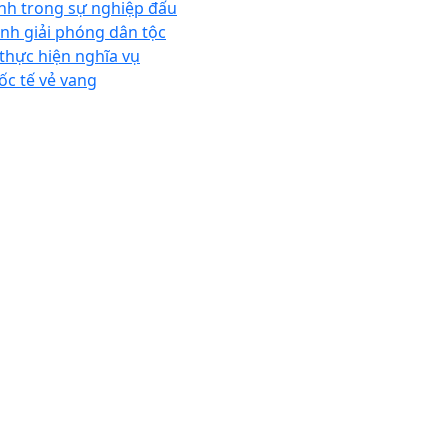
nh trong sự nghiệp đấu
anh giải phóng dân tộc
 thực hiện nghĩa vụ
ốc tế vẻ vang