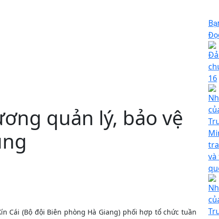
Bạ
Đọc
Đả
ch
16
Nh
ương quản lý, bảo vệ
củ
Tr
rung
Mi
tr
và
qu
Nh
củ
Tr
ín Cái (Bộ đội Biên phòng Hà Giang) phối hợp tổ chức tuần