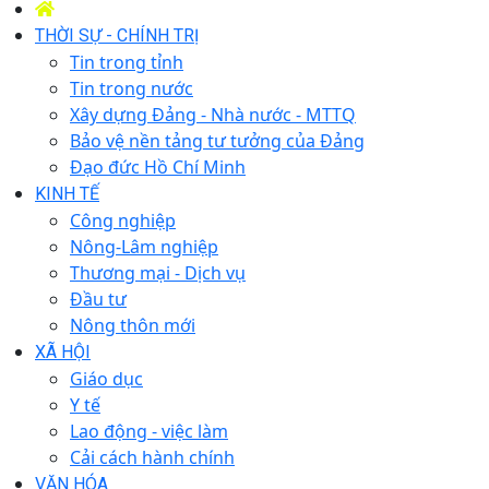
THỜI SỰ - CHÍNH TRỊ
Tin trong tỉnh
Tin trong nước
Xây dựng Đảng - Nhà nước - MTTQ
Bảo vệ nền tảng tư tưởng của Đảng
Đạo đức Hồ Chí Minh
KINH TẾ
Công nghiệp
Nông-Lâm nghiệp
Thương mại - Dịch vụ
Đầu tư
Nông thôn mới
XÃ HỘI
Giáo dục
Y tế
Lao động - việc làm
Cải cách hành chính
VĂN HÓA