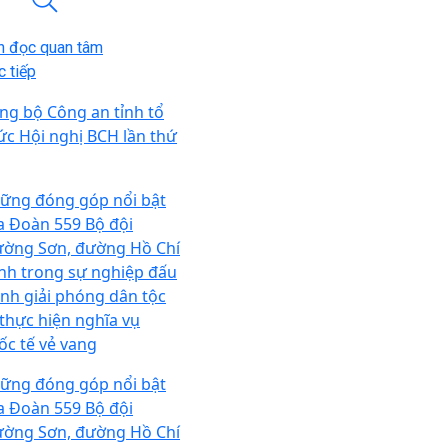
n đọc quan tâm
 tiếp
ng bộ Công an tỉnh tổ
ức Hội nghị BCH lần thứ
ững đóng góp nổi bật
a Đoàn 559 Bộ đội
ường Sơn, đường Hồ Chí
nh trong sự nghiệp đấu
anh giải phóng dân tộc
 thực hiện nghĩa vụ
ốc tế vẻ vang
ững đóng góp nổi bật
a Đoàn 559 Bộ đội
ường Sơn, đường Hồ Chí