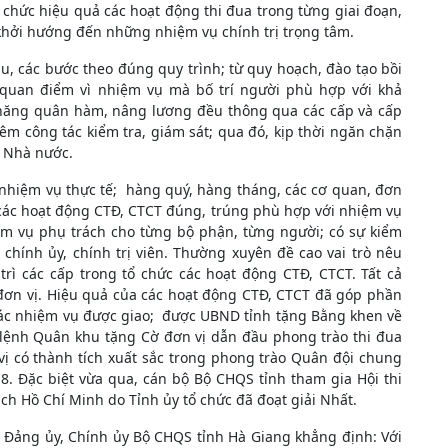
chức hiệu quả các hoạt động thi đua trong từng giai đoạn,
 khởi hướng đến những nhiệm vụ chính trị trọng tâm.
, các bước theo đúng quy trình; từ quy hoạch, đào tạo bồi
 quan điểm vì nhiệm vụ mà bố trí người phù hợp với khả
 thăng quân hàm, nâng lương đều thông qua các cấp và cấp
m công tác kiểm tra, giám sát; qua đó, kịp thời ngăn chặn
t Nhà nước.
 nhiệm vụ thực tế; hàng quý, hàng tháng, các cơ quan, đơn
c các hoạt động CTĐ, CTCT đúng, trúng phù hợp với nhiệm vụ
ệm vụ phụ trách cho từng bộ phận, từng người; có sự kiểm
 chính ủy, chính trị viên. Thường xuyên đề cao vai trò nêu
ì các cấp trong tổ chức các hoạt động CTĐ, CTCT. Tất cả
đơn vị. Hiệu quả của các hoạt động CTĐ, CTCT đã góp phần
các nhiệm vụ được giao; được UBND tỉnh tặng Bằng khen về
ư lệnh Quân khu tặng Cờ đơn vị dẫn đầu phong trào thi đua
 có thành tích xuất sắc trong phong trào Quân đội chung
. Đặc biệt vừa qua, cán bộ Bộ CHQS tỉnh tham gia Hội thi
ch Hồ Chí Minh do Tỉnh ủy tổ chức đã đoạt giải Nhất.
 Đảng ủy, Chính ủy Bộ CHQS tỉnh Hà Giang khẳng định: Với