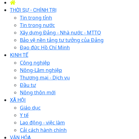
THỜI SỰ - CHÍNH TRỊ
Tin trong tỉnh
Tin trong nước
Xây dựng Đảng - Nhà nước - MTTQ
Bảo vệ nền tảng tư tưởng của Đảng
Đạo đức Hồ Chí Minh
KINH TẾ
Công nghiệp
Nông-Lâm nghiệp
Thương mại - Dịch vụ
Đầu tư
Nông thôn mới
XÃ HỘI
Giáo dục
Y tế
Lao động - việc làm
Cải cách hành chính
VĂN HÓA