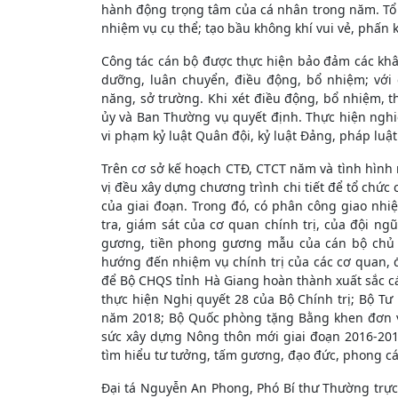
hành động trọng tâm của cá nhân trong năm. Tổ 
nhiệm vụ cụ thể; tạo bầu không khí vui vẻ, phấn
Công tác cán bộ được thực hiện bảo đảm các khâu
dưỡng, luân chuyển, điều động, bổ nhiệm; với
năng, sở trường. Khi xét điều động, bổ nhiệm,
ủy và Ban Thường vụ quyết định. Thực hiện nghiê
vi phạm kỷ luật Quân đội, kỷ luật Đảng, pháp luậ
Trên cơ sở kế hoạch CTĐ, CTCT năm và tình hình
vị đều xây dựng chương trình chi tiết để tổ chứ
của giai đoạn. Trong đó, có phân công giao nhi
tra, giám sát của cơ quan chính trị, của đội ngũ
gương, tiền phong gương mẫu của cán bộ chủ tr
hướng đến nhiệm vụ chính trị của các cơ quan, 
để Bộ CHQS tỉnh Hà Giang hoàn thành xuất sắc 
thực hiện Nghị quyết 28 của Bộ Chính trị; Bộ T
năm 2018; Bộ Quốc phòng tặng Bằng khen đơn vị
sức xây dựng Nông thôn mới giai đoạn 2016-2018
tìm hiểu tư tưởng, tấm gương, đạo đức, phong cá
Đại tá Nguyễn An Phong, Phó Bí thư Thường trực