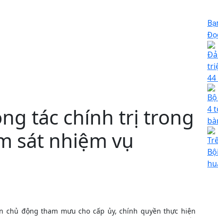
Bạ
Đọc
Đả
tri
44
Bộ
ng tác chính trị trong
4 t
bà
m sát nhiệm vụ
Tr
Bộ
hu
n chủ động tham mưu cho cấp ủy, chính quyền thực hiện