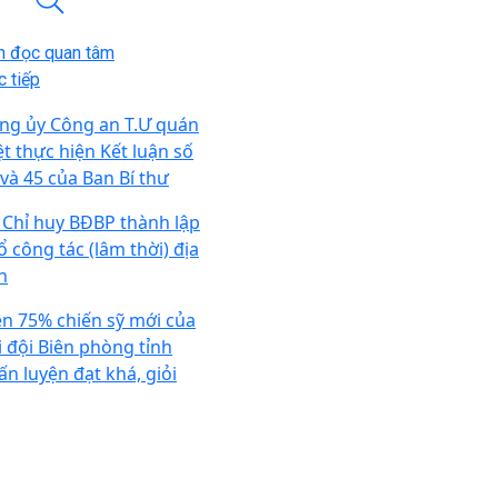
n đọc quan tâm
 tiếp
ng ủy Công an T.Ư quán
ệt thực hiện Kết luận số
 và 45 của Ban Bí thư
 Chỉ huy BĐBP thành lập
ổ công tác (lâm thời) địa
n
ên 75% chiến sỹ mới của
i đội Biên phòng tỉnh
ấn luyện đạt khá, giỏi