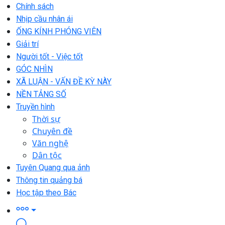
Chính sách
Nhịp cầu nhân ái
ỐNG KÍNH PHÓNG VIÊN
Giải trí
Người tốt - Việc tốt
GÓC NHÌN
XÃ LUẬN - VẤN ĐỀ KỲ NÀY
NỀN TẢNG SỐ
Truyền hình
Thời sự
Chuyên đề
Văn nghệ
Dân tộc
Tuyên Quang qua ảnh
Thông tin quảng bá
Học tập theo Bác