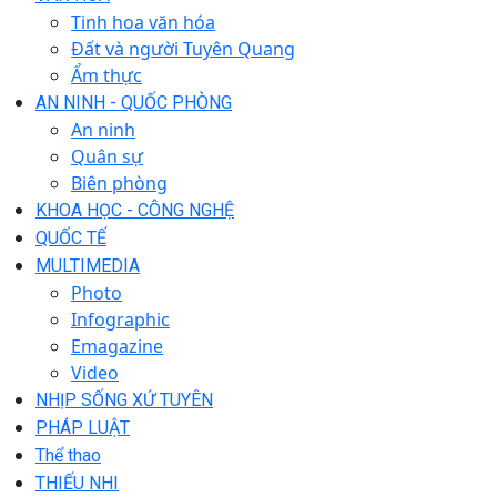
Tinh hoa văn hóa
Đất và người Tuyên Quang
Ẩm thực
AN NINH - QUỐC PHÒNG
An ninh
Quân sự
Biên phòng
KHOA HỌC - CÔNG NGHỆ
QUỐC TẾ
MULTIMEDIA
Photo
Infographic
Emagazine
Video
NHỊP SỐNG XỨ TUYÊN
PHÁP LUẬT
Thể thao
THIẾU NHI