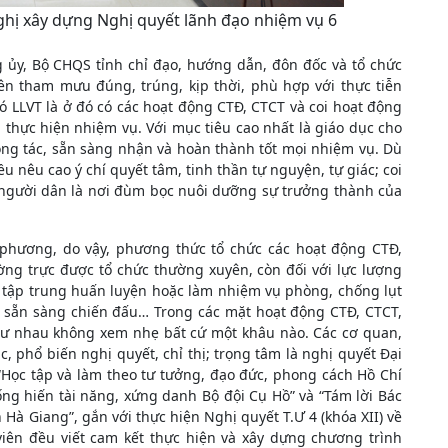
ghị xây dựng Nghị quyết lãnh đạo nhiệm vụ 6
 ủy, Bộ CHQS tỉnh chỉ đạo, hướng dẫn, đôn đốc và tổ chức
ên tham mưu đúng, trúng, kịp thời, phù hợp với thực tiễn
ó LLVT là ở đó có các hoạt động CTĐ, CTCT và coi hoạt động
 thực hiện nhiệm vụ. Với mục tiêu cao nhất là giáo dục cho
ông tác, sẵn sàng nhận và hoàn thành tốt mọi nhiệm vụ. Dù
 nêu cao ý chí quyết tâm, tinh thần tự nguyện, tự giác; coi
, người dân là nơi đùm bọc nuôi dưỡng sự trưởng thành của
phương, do vậy, phương thức tổ chức các hoạt động CTĐ,
ng trực được tổ chức thường xuyên, còn đối với lực lượng
t tập trung huấn luyện hoặc làm nhiệm vụ phòng, chống lụt
a sẵn sàng chiến đấu… Trong các mặt hoạt động CTĐ, CTCT,
ư nhau không xem nhẹ bất cứ một khâu nào. Các cơ quan,
, phổ biến nghị quyết, chỉ thị; trọng tâm là nghị quyết Đại
 “Học tập và làm theo tư tưởng, đạo đức, phong cách Hồ Chí
ng hiến tài năng, xứng danh Bộ đội Cụ Hồ” và “Tám lời Bác
Hà Giang”, gắn với thực hiện Nghị quyết T.Ư 4 (khóa XII) về
iên đều viết cam kết thực hiện và xây dựng chương trình