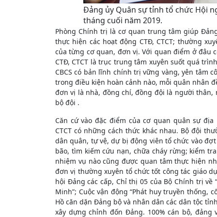
Đảng ủy Quân sự tỉnh tổ chức Hội n
tháng cuối năm 2019.
Phòng Chính trị là cơ quan trung tâm giúp Đảng
thực hiện các hoạt động CTĐ, CTCT; thường xuy
của từng cơ quan, đơn vị. Với quan điểm ở đâu c
CTĐ, CTCT là trục trung tâm xuyên suốt quá trình
CBCS có bản lĩnh chính trị vững vàng, yên tâm c
trong điều kiện hoàn cảnh nào, mỗi quân nhân đều
đơn vị là nhà, đồng chí, đồng đội là người thân
bộ đội .
Căn cứ vào đặc điểm của cơ quan quân sự địa 
CTCT có những cách thức khác nhau. Bộ đội thườ
dân quân, tự vệ, dự bị động viên tổ chức vào đợ
bão, tìm kiếm cứu nạn, chữa cháy rừng; kiểm tr
nhiệm vụ nào cũng được quan tâm thực hiện nh
đơn vị thường xuyên tổ chức tốt công tác giáo dục
hội Đảng các cấp, Chỉ thị 05 của Bộ Chính trị về
Minh”; Cuộc vận động “Phát huy truyền thống, cố
Hồ căn dặn Đảng bộ và nhân dân các dân tộc tỉnh 
xây dựng chỉnh đốn Đảng. 100% cán bộ, đảng v