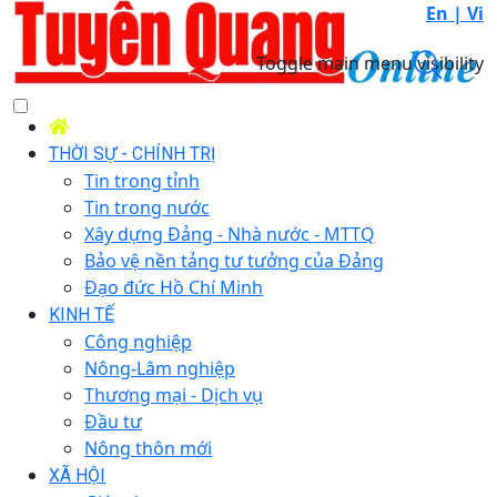
En |
Vi
Toggle main menu visibility
THỜI SỰ - CHÍNH TRỊ
Tin trong tỉnh
Tin trong nước
Xây dựng Đảng - Nhà nước - MTTQ
Bảo vệ nền tảng tư tưởng của Đảng
Đạo đức Hồ Chí Minh
KINH TẾ
Công nghiệp
Nông-Lâm nghiệp
Thương mại - Dịch vụ
Đầu tư
Nông thôn mới
XÃ HỘI