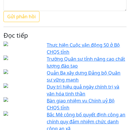
Đọc tiếp
Thực hiện Cuộc vận động 50 ở Bộ
CHQS tỉnh
Trường Quân sự tỉnh nâng cao chất
lượng đào tạo
Quản Bạ xây dựng Đảng bộ Quân
sự vững mạnh
Duy trì hiệu quả ngày chính trị và
văn hóa tinh thần
Bàn giao nhiệm vụ Chính uỷ Bộ
CHQS tỉnh
Bắc Mê công bố quyết định công an
chính quy đảm nhiệm chức danh
công an xã