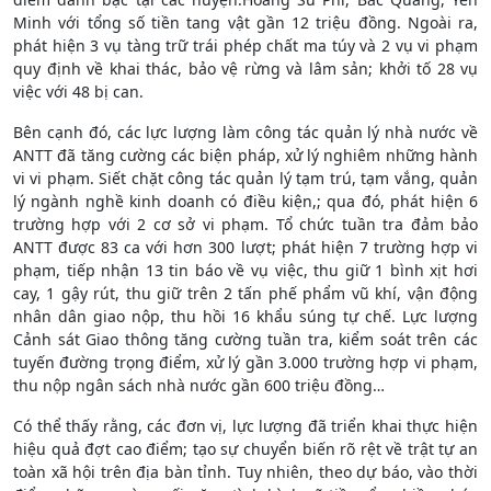
Minh với tổng số tiền tang vật gần 12 triệu đồng. Ngoài ra,
phát hiện 3 vụ tàng trữ trái phép chất ma túy và 2 vụ vi phạm
quy định về khai thác, bảo vệ rừng và lâm sản; khởi tố 28 vụ
việc với 48 bị can.
Bên cạnh đó, các lực lượng làm công tác quản lý nhà nước về
ANTT đã tăng cường các biện pháp, xử lý nghiêm những hành
vi vi phạm. Siết chặt công tác quản lý tạm trú, tạm vắng, quản
lý ngành nghề kinh doanh có điều kiện,; qua đó, phát hiện 6
trường hợp với 2 cơ sở vi phạm. Tổ chức tuần tra đảm bảo
ANTT được 83 ca với hơn 300 lượt; phát hiện 7 trường hợp vi
phạm, tiếp nhận 13 tin báo về vụ việc, thu giữ 1 bình xịt hơi
cay, 1 gậy rút, thu giữ trên 2 tấn phế phẩm vũ khí, vận động
nhân dân giao nộp, thu hồi 16 khẩu súng tự chế. Lực lượng
Cảnh sát Giao thông tăng cường tuần tra, kiểm soát trên các
tuyến đường trọng điểm, xử lý gần 3.000 trường hợp vi phạm,
thu nộp ngân sách nhà nước gần 600 triệu đồng…
Có thể thấy rằng, các đơn vị, lực lượng đã triển khai thực hiện
hiệu quả đợt cao điểm; tạo sự chuyển biến rõ rệt về trật tự an
toàn xã hội trên địa bàn tỉnh. Tuy nhiên, theo dự báo, vào thời