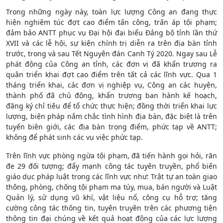
Trong những ngày này, toàn lực lượng Công an đang thực
hiện nghiêm túc đợt cao điểm tấn công, trấn áp tội phạm;
đảm bảo ANTT phục vụ Đại hội đại biểu Đảng bộ tỉnh lần thứ
XVII và các lễ hội, sự kiện chính trị diễn ra trên địa bàn tỉnh
trước, trong và sau Tết Nguyên đán Canh Tý 2020. Ngay sau Lễ
phát động của Công an tỉnh, các đơn vị đã khẩn trương ra
quân triển khai đợt cao điểm trên tất cả các lĩnh vực. Qua 1
tháng triển khai, các đơn vị nghiệp vụ, Công an các huyện,
thành phố đã chủ động, khẩn trương ban hành kế hoạch,
đăng ký chỉ tiêu để tổ chức thực hiện; đồng thời triển khai lực
lượng, biện pháp nắm chắc tình hình địa bàn, đặc biệt là trên
tuyến biên giới, các địa bàn trọng điểm, phức tạp về ANTT;
không để phát sinh các vụ việc phức tạp.
Trên lĩnh vực phòng ngừa tội phạm, đã tiến hành gọi hỏi, răn
đe 29 đối tượng; đẩy mạnh công tác tuyên truyền, phổ biến
giáo dục pháp luật trong các lĩnh vực như: Trật tự an toàn giao
thông, phòng, chống tội phạm ma túy, mua, bán người và Luật
Quản lý, sử dụng vũ khí, vật liệu nổ, công cụ hỗ trợ; tăng
cường công tác thông tin, tuyên truyền trên các phương tiện
thông tin đại chúng về kết quả hoạt động của các lực lượng