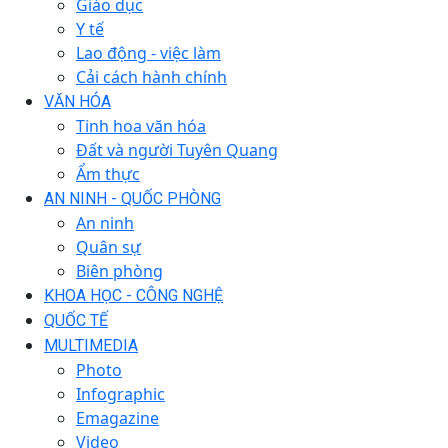
Giáo dục
Y tế
Lao động - việc làm
Cải cách hành chính
VĂN HÓA
Tinh hoa văn hóa
Đất và người Tuyên Quang
Ẩm thực
AN NINH - QUỐC PHÒNG
An ninh
Quân sự
Biên phòng
KHOA HỌC - CÔNG NGHỆ
QUỐC TẾ
MULTIMEDIA
Photo
Infographic
Emagazine
Video