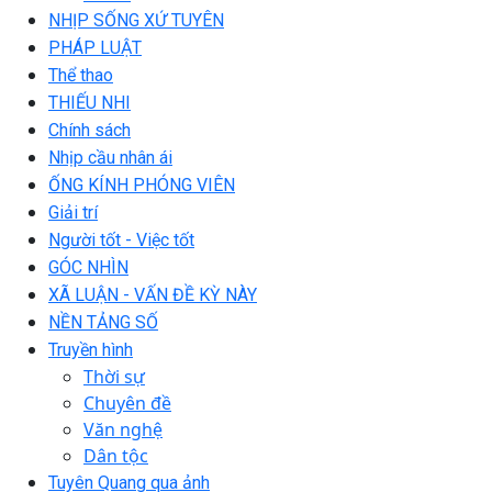
NHỊP SỐNG XỨ TUYÊN
PHÁP LUẬT
Thể thao
THIẾU NHI
Chính sách
Nhịp cầu nhân ái
ỐNG KÍNH PHÓNG VIÊN
Giải trí
Người tốt - Việc tốt
GÓC NHÌN
XÃ LUẬN - VẤN ĐỀ KỲ NÀY
NỀN TẢNG SỐ
Truyền hình
Thời sự
Chuyên đề
Văn nghệ
Dân tộc
Tuyên Quang qua ảnh