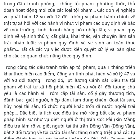
trong đấu tranh phòng, chống tội phạm, phương thức, thủ
đoạn hoạt động mới của các loại tội phạm… Các đơn vị nghiệp
vụ phát hiện 12 vụ với 12 đối tượng vi phạm hành chính về
trật tự xã hội với các hành vi như: Vi phạm các quy định về bảo
vệ môi trường; kinh doanh hàng hóa nhập lậu; vi phạm quy
định về vệ sinh thú y; cất giấu, khai thác, vận chuyển lâm sản
trái pháp luật; vi phạm quy định về vệ sinh an toàn thực
phẩm… Tất cả các vụ việc được kiên quyết xử lý và bàn giao
cho các cơ quan chức năng theo quy định.
Trong công tác đấu tranh trấn áp tội phạm, qua 1 tháng triển
khai thực hiện cao điểm, Công an tỉnh phát hiện và xử lý 47 vụ
với 90 đối tượng. Trong đó, lực lượng Cảnh sát Điều tra tội
phạm về trật tự xã hội phát hiện 42 vụ với 81 đối tượng chủ
yếu là các hành vi: Trộm cắp tài sản, cố ý gây thương tích,
đánh bạc, giết người, hiếp dâm, lạm dụng chiếm đoạt tài sản,
hủy hoại tài sản, tổ chức người khác trốn đi nước ngoài trái
phép… Đặc biệt là tích cực điều tra mở rộng bắt các vụ phạm
pháp hình sự như vụ giết người ở thị trấn Cốc Pài (Xín Mần);
điều tra làm rõ vụ giết người tại thị trấn Đồng Văn (Đồng Văn),
bắt 2 đối tượng về tội cướp tài sản; tăng cường triệt phá các tụ
điểm đánh bạc tại các huyện:Hoàng Su Phì, Bắc Quang, Yên