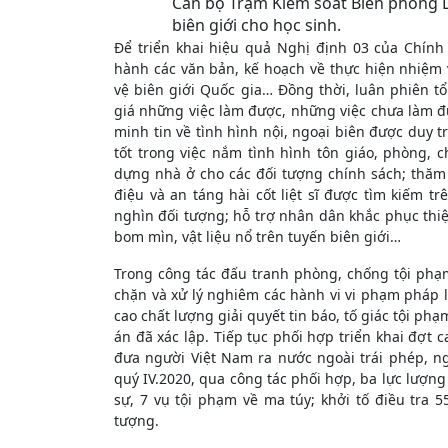
Cán bộ Trạm Kiểm soát Biên phòng L
biên giới cho học sinh.
Để triển khai hiệu quả Nghị định 03 của Chín
hành các văn bản, kế hoạch về thực hiện nhiệm
vệ biên giới Quốc gia… Ðồng thời, luân phiên t
giá những việc làm được, những việc chưa làm đư
minh tin về tình hình nội, ngoại biên được duy t
tốt trong việc nắm tình hình tôn giáo, phòng, c
dựng nhà ở cho các đối tượng chính sách; thăm h
điệu và an táng hài cốt liệt sĩ được tìm kiếm t
nghìn đối tượng; hỗ trợ nhân dân khắc phục thiệt
bom mìn, vật liệu nổ trên tuyến biên giới…
Trong công tác đấu tranh phòng, chống tội phạ
chặn và xử lý nghiêm các hành vi vi phạm pháp l
cao chất lượng giải quyết tin báo, tố giác tội phạm
án đã xác lập. Tiếp tục phối hợp triển khai đợt
đưa người Việt Nam ra nước ngoài trái phép, ng
quý IV.2020, qua công tác phối hợp, ba lực lượng 
sự, 7 vụ tội phạm về ma túy; khởi tố điều tra 
tượng.