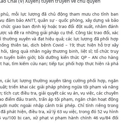
ao Chải (Vị Xuyên) tuyên truyền về chủ quyền
h phủ, mỗi lực lượng đã chủ động tham mưu cho tỉnh ban
 vụ đảm bảo ANTT, quân sự - quốc phòng, xây dựng và bảo
ổ chức giao ban định kỳ hoặc trao đổi đột xuất, nhằm đánh
ợc và đề ra những giải pháp cụ thể. Công tác trao đổi, xác
rì thường xuyên và đạt hiệu quả; các lực lượng đã phối hợp
hống thiên tai, dịch bệnh Covid – 19; thực hiện hỗ trợ xây
ỏi, tặng quà nhân ngày thương binh, liệt sĩ; tổ chức truy
rên tuyến biên giới; bồi dưỡng kiến thức QP – AN cho hàng
 hại, tìm kiếm cứu nạn; tiếp tục phối hợp thực hiện rà phá
m, các lực lượng thường xuyên tăng cường phối hợp, ngăn
uật; triển khai các giải pháp phòng ngừa tội phạm và nâng
; tích cực điều tra, giải quyết các vụ án, vụ việc, các chuyên
 cao điểm đấu tranh, trấn áp tội phạm, ngăn chặn hoạt động
ười nước ngoài nhập cảnh trái phép. Chỉ tính riêng trong
đã phát hiện, điều tra, xử lý 63 vụ việc, trong đó 52 vụ hình
55 vụ/100 bị can, xử phạt vi phạm hành chính 46 vụ/84 đối