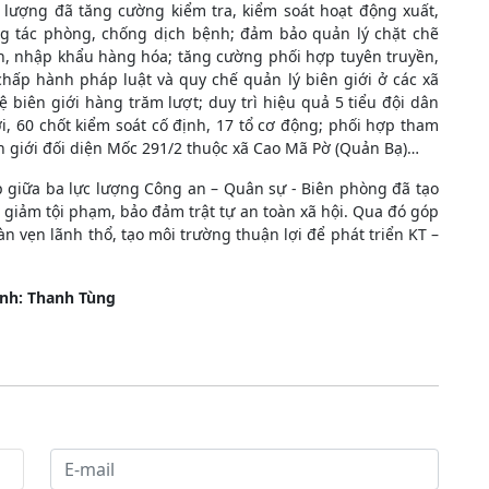
c lượng đã tăng cường kiểm tra, kiểm soát hoạt động xuất,
ng tác phòng, chống dịch bệnh; đảm bảo quản lý chặt chẽ
nh, nhập khẩu hàng hóa; tăng cường phối hợp tuyên truyền,
hấp hành pháp luật và quy chế quản lý biên giới ở các xã
 biên giới hàng trăm lượt; duy trì hiệu quả 5 tiểu đội dân
i, 60 chốt kiểm soát cố định, 17 tổ cơ động; phối hợp tham
n giới đối diện Mốc 291/2 thuộc xã Cao Mã Pờ (Quản Bạ)…
 giữa ba lực lượng Công an – Quân sự - Biên phòng đã tạo
 giảm tội phạm, bảo đảm trật tự an toàn xã hội. Qua đó góp
n vẹn lãnh thổ, tạo môi trường thuận lợi để phát triển KT –
ảnh: Thanh Tùng