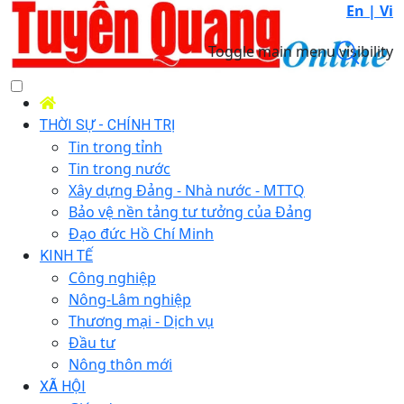
En |
Vi
Toggle main menu visibility
THỜI SỰ - CHÍNH TRỊ
Tin trong tỉnh
Tin trong nước
Xây dựng Đảng - Nhà nước - MTTQ
Bảo vệ nền tảng tư tưởng của Đảng
Đạo đức Hồ Chí Minh
KINH TẾ
Công nghiệp
Nông-Lâm nghiệp
Thương mại - Dịch vụ
Đầu tư
Nông thôn mới
XÃ HỘI