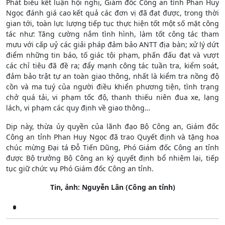
Phát biểu kết luận hội nghị, Giám đốc Công an tỉnh Phan Huy
Ngọc đánh giá cao kết quả các đơn vị đã đạt được, trong thời
gian tới, toàn lực lượng tiếp tục thực hiện tốt một số mặt công
tác như: Tăng cường nắm tình hình, làm tốt công tác tham
mưu với cấp uỷ các giải pháp đảm bảo ANTT địa bàn; xử lý dứt
điểm những tin báo, tố giác tội phạm, phấn đấu đạt và vượt
các chỉ tiêu đã đề ra; đẩy mạnh công tác tuần tra, kiểm soát,
đảm bảo trật tự an toàn giao thông, nhất là kiểm tra nồng độ
cồn và ma tuý của người điều khiển phương tiện, tình trạng
chở quá tải, vi phạm tốc độ, thanh thiếu niên đua xe, lạng
lách, vi phạm các quy định về giao thông…
Dịp này, thừa ủy quyền của lãnh đạo Bộ Công an, Giám đốc
Công an tỉnh Phan Huy Ngọc đã trao Quyết định và tặng hoa
chúc mừng Đại tá Đỗ Tiến Dũng, Phó Giám đốc Công an tỉnh
được Bộ trưởng Bộ Công an ký quyết định bổ nhiệm lại, tiếp
tục giữ chức vụ Phó Giám đốc Công an tỉnh.
Tin, ảnh: Nguyễn Lân (Công an tỉnh)