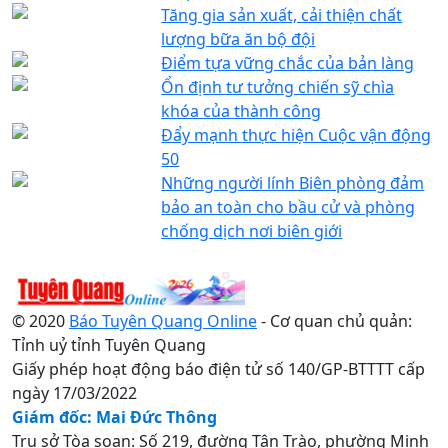
Tăng gia sản xuất, cải thiện chất
lượng bữa ăn bộ đội
Điểm tựa vững chắc của bản làng
Ổn định tư tưởng chiến sỹ chìa
khóa của thành công
Đẩy mạnh thực hiện Cuộc vận động
50
Những người lính Biên phòng đảm
bảo an toàn cho bầu cử và phòng
chống dịch nơi biên giới
© 2020
Báo Tuyên Quang Online
- Cơ quan chủ quản:
Tỉnh uỷ tỉnh Tuyên Quang
Giấy phép hoạt động báo điện tử số 140/GP-BTTTT cấp
ngày 17/03/2022
Giám đốc: Mai Đức Thông
Trụ sở Tòa soạn: Số 219, đường Tân Trào, phường Minh