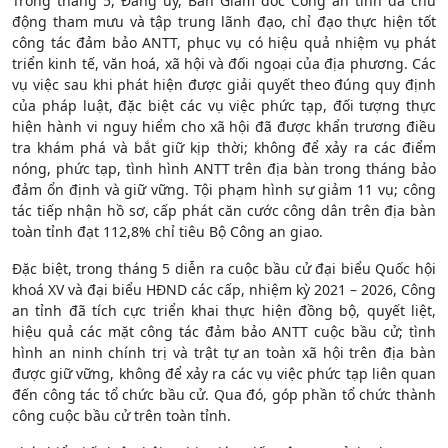
Trong tháng 5, Đảng uỷ, Ban Giám đốc Công an tỉnh đã chủ
động tham mưu và tập trung lãnh đạo, chỉ đạo thực hiện tốt
công tác đảm bảo ANTT, phục vụ có hiệu quả nhiệm vụ phát
triển kinh tế, văn hoá, xã hội và đối ngoại của địa phương. Các
vụ việc sau khi phát hiện được giải quyết theo đúng quy định
của pháp luật, đặc biệt các vụ việc phức tạp, đối tượng thực
hiện hành vi nguy hiểm cho xã hội đã được khẩn trương điều
tra khám phá và bắt giữ kịp thời; không để xảy ra các điểm
nóng, phức tạp, tình hình ANTT trên địa bàn trong tháng bảo
đảm ổn định và giữ vững. Tội phạm hình sự giảm 11 vụ; công
tác tiếp nhận hồ sơ, cấp phát căn cước công dân trên địa bàn
toàn tỉnh đạt 112,8% chỉ tiêu Bộ Công an giao.
Đặc biệt, trong tháng 5 diễn ra cuộc bầu cử đại biểu Quốc hội
khoá XV và đại biểu HĐND các cấp, nhiệm kỳ 2021 – 2026, Công
an tỉnh đã tích cực triển khai thực hiện đồng bộ, quyết liệt,
hiệu quả các mặt công tác đảm bảo ANTT cuộc bầu cử; tình
hình an ninh chính trị và trật tự an toàn xã hội trên địa bàn
được giữ vững, không để xảy ra các vụ việc phức tạp liên quan
đến công tác tổ chức bầu cử. Qua đó, góp phần tổ chức thành
công cuộc bầu cử trên toàn tỉnh.