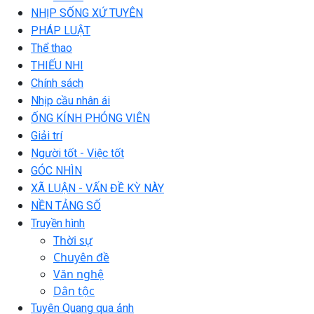
NHỊP SỐNG XỨ TUYÊN
PHÁP LUẬT
Thể thao
THIẾU NHI
Chính sách
Nhịp cầu nhân ái
ỐNG KÍNH PHÓNG VIÊN
Giải trí
Người tốt - Việc tốt
GÓC NHÌN
XÃ LUẬN - VẤN ĐỀ KỲ NÀY
NỀN TẢNG SỐ
Truyền hình
Thời sự
Chuyên đề
Văn nghệ
Dân tộc
Tuyên Quang qua ảnh