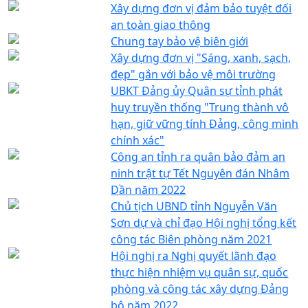
Xây dựng đơn vị đảm bảo tuyệt đối
an toàn giao thông
Chung tay bảo vệ biên giới
Xây dựng đơn vị "Sáng, xanh, sạch,
đẹp" gắn với bảo vệ môi trường
UBKT Đảng ủy Quân sự tỉnh phát
huy truyền thống "Trung thành vô
hạn, giữ vững tính Đảng, công minh
chính xác"
Công an tỉnh ra quân bảo đảm an
ninh trật tự Tết Nguyên đán Nhâm
Dần năm 2022
Chủ tịch UBND tỉnh Nguyễn Văn
Sơn dự và chỉ đạo Hội nghị tổng kết
công tác Biên phòng năm 2021
Hội nghị ra Nghị quyết lãnh đạo
thực hiện nhiệm vụ quân sự, quốc
phòng và công tác xây dựng Đảng
bộ năm 2022