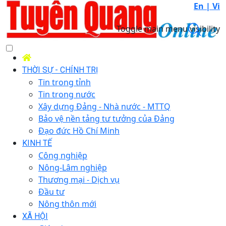
En |
Vi
Toggle main menu visibility
THỜI SỰ - CHÍNH TRỊ
Tin trong tỉnh
Tin trong nước
Xây dựng Đảng - Nhà nước - MTTQ
Bảo vệ nền tảng tư tưởng của Đảng
Đạo đức Hồ Chí Minh
KINH TẾ
Công nghiệp
Nông-Lâm nghiệp
Thương mại - Dịch vụ
Đầu tư
Nông thôn mới
XÃ HỘI