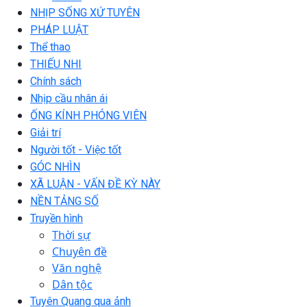
NHỊP SỐNG XỨ TUYÊN
PHÁP LUẬT
Thể thao
THIẾU NHI
Chính sách
Nhịp cầu nhân ái
ỐNG KÍNH PHÓNG VIÊN
Giải trí
Người tốt - Việc tốt
GÓC NHÌN
XÃ LUẬN - VẤN ĐỀ KỲ NÀY
NỀN TẢNG SỐ
Truyền hình
Thời sự
Chuyên đề
Văn nghệ
Dân tộc
Tuyên Quang qua ảnh