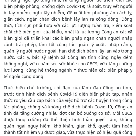
biện pháp phòng, chống dịch Covid-19; rà soát, truy vết người
bị lây nhiễm, nghi lây nhiễm, đề xuất lên phương án cách ly,
giãn cách, ngăn chặn dịch bệnh lây lan ra cộng đồng. Đồng
thời, tích cực phối hợp với các lực lượng tuần tra, kiểm soát
chặt chẽ biên giới, cửa khẩu, nhất là lực lượng Công an các xã
biên giới đã triển khai các biện pháp ngăn chặn người nhập
cảnh trái phép, làm tốt công tác quản lý xuất, nhập cảnh,
quản lý người nước ngoài, hạn chế dịch bệnh lây lan vào trong
nước. Các y, bác sỹ Bệnh xá Công an tỉnh cũng ngày đêm
không nghỉ, vừa chăm sóc sức khỏe cho CBCS, vừa tăng cường
lực lượng, cùng hệ thống ngành Y thực hiện các biện pháp y
tế ngoài cộng đồng.
Thực hiện chủ trương, chỉ đạo của lãnh đạo Công an tỉnh,
trước tình hình dịch bệnh Covid-19 diễn biến phức tạp, nhận
thức rõ yêu cầu cấp bách của việc hỗ trợ các huyện trong công
tác phòng, chống và khống chế dịch bệnh Covid-19, Công an
tỉnh đã tăng cường nhiều đợt cán bộ xuống cơ sở. Mỗi CBCS
được tăng cường đã thể thiện tinh thần quyết tâm, không
quản ngại nguy hiểm, khó khăn, gian khổ, quyết tâm hoàn
thành tốt nhiệm vụ được giao, vừa thực hiện có hiệu quả công