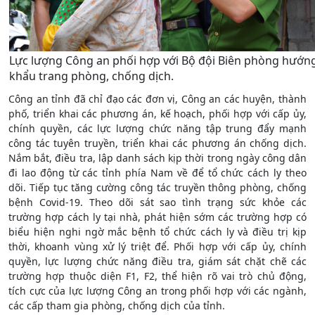
Lực lượng Công an phối hợp với Bộ đội Biên phòng hướn
khẩu trang phòng, chống dịch.
Công an tỉnh đã chỉ đạo các đơn vị, Công an các huyện, thành
phố, triển khai các phương án, kế hoạch, phối hợp với cấp ủy,
chính quyền, các lực lượng chức năng tập trung đẩy mạnh
công tác tuyên truyền, triển khai các phương án chống dịch.
Nắm bắt, điều tra, lập danh sách kịp thời trong ngày công dân
đi lao động từ các tỉnh phía Nam về để tổ chức cách ly theo
dõi. Tiếp tục tăng cường công tác truyền thông phòng, chống
bệnh Covid-19. Theo dõi sát sao tình trạng sức khỏe các
trường hợp cách ly tại nhà, phát hiện sớm các trường hợp có
biểu hiện nghi ngờ mắc bệnh tổ chức cách ly và điều trị kịp
thời, khoanh vùng xử lý triệt để. Phối hợp với cấp ủy, chính
quyền, lực lượng chức năng điều tra, giám sát chặt chẽ các
trường hợp thuộc diện F1, F2, thể hiện rõ vai trò chủ động,
tích cực của lực lượng Công an trong phối hợp với các ngành,
các cấp tham gia phòng, chống dịch của tỉnh.