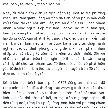
khai báo y tế, cách ly theo quy định.
Ngay từ thời điểm diễn ra dịch bệnh tại một số địa phương
khác, Trại tạm giam Công an tỉnh đã tiến hành phun hóa chất
khử trùng tại các nơi làm việc, nơi ăn ở của CBCS, can phạm
nhân. Những người tiếp xúc làm việc với người bị tạm giữ,
tạm giam và phạm nhân, cũng như phạm nhân khi ra ngoài
lao động được cấp phát khẩu trang y tế; điều tra viên, kiểm sát
viên khi đến làm việc tại Trại được kiểm tra y tế, chấp hành
nghiêm các qui định phòng, chống dịch. Khi can phạm nhân
nhập trại cán bộ y tế tiến hành kiểm tra thân nhiệt, đối với
những can phạm biểu hiện nghi ngờ thì chuẩn bị sẵn phòng
cách ly để cho can phạm vào đó theo dõi , nếu có phát hiện
yếu tố dịch tễ thì làm thủ tục chuyển lên tuyến trên để cách ly
theo qui định của Bộ y tế.
Kể từ khi dịch bệnh bùng phát, CBCS Công an nhân dân đã
căng mình chiến đấu, thường trực 24/24 giờ để trực tiếp thực
hiện nhiệm vụ bảo vệ ANTT, tham gia trên tất cả các mặt trận,
lĩnh vực của đời sống xã hội, có mặt trên mọi ngõ ngách, đi
đến từng ngõ, từng khu phố, từng xóm, bản với phương châm
“đi từng ngõ, gõ từng nhà, rà từng người” để triển khai các