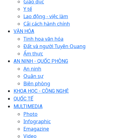
Giáo dục
Y tế
Lao động - việc làm
Cải cách hành chính
VĂN HÓA
Tinh hoa văn hóa
Đất và người Tuyên Quang
Ẩm thực
AN NINH - QUỐC PHÒNG
An ninh
Quân sự
Biên phòng
KHOA HỌC - CÔNG NGHỆ
QUỐC TẾ
MULTIMEDIA
Photo
Infographic
Emagazine
Video