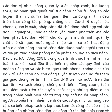
Các đơn vị như Phòng Quản lý xuất, nhập cảnh, lực lượng
CSGT, bộ phận giải quyết thủ tục hành chính ở Công an các
huyện, thành phố; Trại tạm giam, Bệnh xá Công an tỉnh đều
triển khai công tác phòng, chống dịch Covid-19 quyết liệt.
Phòng Quản lý xuất, nhập cảnh đã chủ động phối hợp với các
đơn vị nghiệp vụ, Công an các huyện, thành phố triển khai các
biện pháp bảo đảm ANTT, chủ động nắm tình hình, quản lý
chặt chẽ số người nước ngoài nhập cảnh, cư trú, hoạt động
trên địa bàn cũng như số công dân được nước ngoài trao trả
về địa phương nhằm phòng ngừa phát sinh, lây lan dịch bệnh.
Đặc biệt, lực lượng CSGT, trong quá trình thực hiện nhiệm vụ
tuần tra, kiểm soát đều thực hiện nghiêm các quy định của
ngành Công an và các bước, quy trình phòng, chống dịch của
Bộ Y tế. Bên cạnh đó, chủ động tuyên truyền đến người tham
gia giao thông về tình hình Covid-19 trên cả nước, trên địa
bàn tỉnh và cách phòng, chống dịch bệnh. Tăng cường tuần
tra, kiểm soát trên các tuyến, chốt chặn những điểm quan
trọng nhằm phát hiện các trường hợp chở người nhập cảnh,
người có biểu hiện nhiễm bệnh để các cơ quan chức năng tiếp
cận, có biện pháp cách ly kịp thời. Làm tốt công tác tiếp nhận,
hướng dẫn những công dân lao động từ các tỉnh phía Nam về