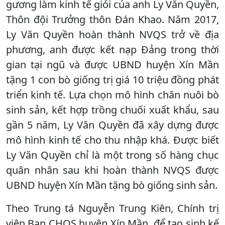
gương làm kinh tế giỏi của anh Ly Văn Quyền,
Thôn đội Trưởng thôn Đán Khao. Năm 2017,
Ly Văn Quyền hoàn thành NVQS trở về địa
phương, anh được kết nạp Đảng trong thời
gian tại ngũ và được UBND huyện Xín Mần
tặng 1 con bò giống trị giá 10 triệu đồng phát
triển kinh tế. Lựa chọn mô hình chăn nuôi bò
sinh sản, kết hợp trồng chuối xuất khẩu, sau
gần 5 năm, Ly Văn Quyền đã xây dựng được
mô hình kinh tế cho thu nhập khá. Được biết
Ly Văn Quyền chỉ là một trong số hàng chục
quân nhân sau khi hoàn thành NVQS được
UBND huyện Xín Mần tặng bò giống sinh sản.
Theo Trung tá Nguyễn Trung Kiên, Chính trị
viên Ban CHQS huyện Xín Mần, để tạo sinh kế