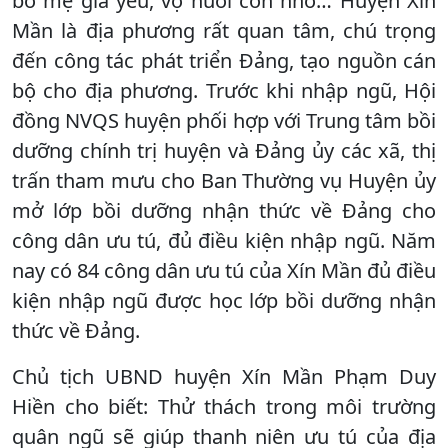
bố mẹ già yếu, vợ nuôi con nhỏ… Huyện Xín
Mần là địa phương rất quan tâm, chú trọng
đến công tác phát triển Đảng, tạo nguồn cán
bộ cho địa phương. Trước khi nhập ngũ, Hội
đồng NVQS huyện phối hợp với Trung tâm bồi
dưỡng chính trị huyện và Đảng ủy các xã, thị
trấn tham mưu cho Ban Thường vụ Huyện ủy
mở lớp bồi dưỡng nhận thức về Đảng cho
công dân ưu tú, đủ điều kiện nhập ngũ. Năm
nay có 84 công dân ưu tú của Xín Mần đủ điều
kiện nhập ngũ được học lớp bồi dưỡng nhận
thức về Đảng.
Chủ tịch UBND huyện Xín Mần Phạm Duy
Hiền cho biết: Thử thách trong môi trường
quân ngũ sẽ giúp thanh niên ưu tú của địa