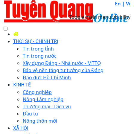
En |
Vi
Toggle main menu visibility
THỜI SỰ - CHÍNH TRỊ
Tin trong tỉnh
Tin trong nước
Xây dựng Đảng - Nhà nước - MTTQ
Bảo vệ nền tảng tư tưởng của Đảng
Đạo đức Hồ Chí Minh
KINH TẾ
Công nghiệp
Nông-Lâm nghiệp
Thương mại - Dịch vụ
Đầu tư
Nông thôn mới
XÃ HỘI