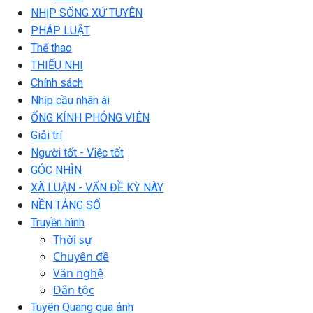
NHỊP SỐNG XỨ TUYÊN
PHÁP LUẬT
Thể thao
THIẾU NHI
Chính sách
Nhịp cầu nhân ái
ỐNG KÍNH PHÓNG VIÊN
Giải trí
Người tốt - Việc tốt
GÓC NHÌN
XÃ LUẬN - VẤN ĐỀ KỲ NÀY
NỀN TẢNG SỐ
Truyền hình
Thời sự
Chuyên đề
Văn nghệ
Dân tộc
Tuyên Quang qua ảnh