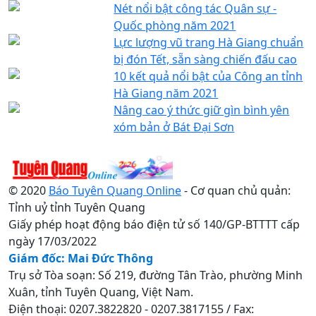
Nét nổi bật công tác Quân sự -
Quốc phòng năm 2021
Lực lượng vũ trang Hà Giang chuẩn
bị đón Tết, sẵn sàng chiến đấu cao
10 kết quả nổi bật của Công an tỉnh
Hà Giang năm 2021
Nâng cao ý thức giữ gìn bình yên
xóm bản ở Bát Đại Sơn
© 2020
Báo Tuyên Quang Online
- Cơ quan chủ quản:
Tỉnh uỷ tỉnh Tuyên Quang
Giấy phép hoạt động báo điện tử số 140/GP-BTTTT cấp
ngày 17/03/2022
Giám đốc: Mai Đức Thông
Trụ sở Tòa soạn: Số 219, đường Tân Trào, phường Minh
Xuân, tỉnh Tuyên Quang, Việt Nam.
Điện thoại: 0207.3822820 - 0207.3817155 / Fax: