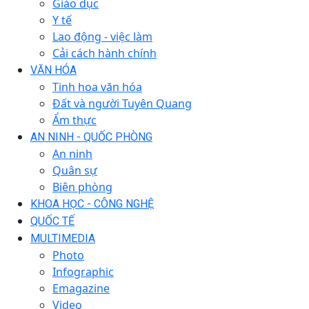
Giáo dục
Y tế
Lao động - việc làm
Cải cách hành chính
VĂN HÓA
Tinh hoa văn hóa
Đất và người Tuyên Quang
Ẩm thực
AN NINH - QUỐC PHÒNG
An ninh
Quân sự
Biên phòng
KHOA HỌC - CÔNG NGHỆ
QUỐC TẾ
MULTIMEDIA
Photo
Infographic
Emagazine
Video