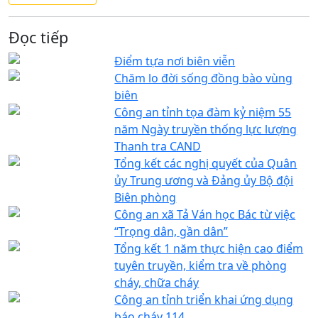
Đọc tiếp
Điểm tựa nơi biên viễn
Chăm lo đời sống đồng bào vùng
biên
Công an tỉnh tọa đàm kỷ niệm 55
năm Ngày truyền thống lực lượng
Thanh tra CAND
Tổng kết các nghị quyết của Quân
ủy Trung ương và Đảng ủy Bộ đội
Biên phòng
Công an xã Tả Ván học Bác từ việc
“Trọng dân, gần dân”
Tổng kết 1 năm thực hiện cao điểm
tuyên truyền, kiểm tra về phòng
cháy, chữa cháy
Công an tỉnh triển khai ứng dụng
báo cháy 114