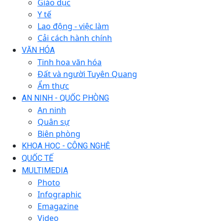
Giáo dục
Y tế
Lao động - việc làm
Cải cách hành chính
VĂN HÓA
Tinh hoa văn hóa
Đất và người Tuyên Quang
Ẩm thực
AN NINH - QUỐC PHÒNG
An ninh
Quân sự
Biên phòng
KHOA HỌC - CÔNG NGHỆ
QUỐC TẾ
MULTIMEDIA
Photo
Infographic
Emagazine
Video