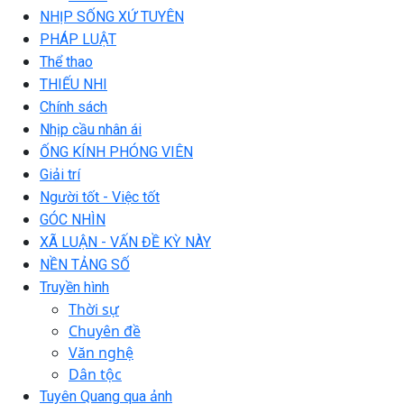
NHỊP SỐNG XỨ TUYÊN
PHÁP LUẬT
Thể thao
THIẾU NHI
Chính sách
Nhịp cầu nhân ái
ỐNG KÍNH PHÓNG VIÊN
Giải trí
Người tốt - Việc tốt
GÓC NHÌN
XÃ LUẬN - VẤN ĐỀ KỲ NÀY
NỀN TẢNG SỐ
Truyền hình
Thời sự
Chuyên đề
Văn nghệ
Dân tộc
Tuyên Quang qua ảnh