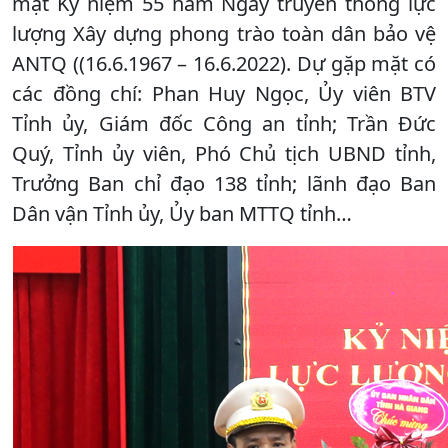
mặt Kỷ niệm 55 năm Ngày truyền thống lực
lượng Xây dựng phong trào toàn dân bảo vệ
ANTQ ((16.6.1967 – 16.6.2022). Dự gặp mặt có
các đồng chí: Phan Huy Ngọc, Ủy viên BTV
Tỉnh ủy, Giám đốc Công an tỉnh; Trần Đức
Quý, Tỉnh ủy viên, Phó Chủ tịch UBND tỉnh,
Trưởng Ban chỉ đạo 138 tỉnh; lãnh đạo Ban
Dân vận Tỉnh ủy, Ủy ban MTTQ tỉnh…