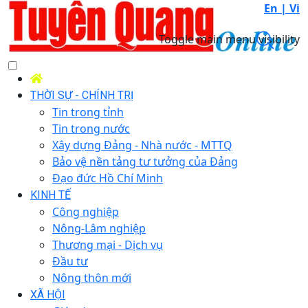
En |
Vi
Toggle main menu visibility
THỜI SỰ - CHÍNH TRỊ
Tin trong tỉnh
Tin trong nước
Xây dựng Đảng - Nhà nước - MTTQ
Bảo vệ nền tảng tư tưởng của Đảng
Đạo đức Hồ Chí Minh
KINH TẾ
Công nghiệp
Nông-Lâm nghiệp
Thương mại - Dịch vụ
Đầu tư
Nông thôn mới
XÃ HỘI