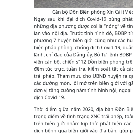
Cán bộ Đồn Biên phòng Xín Cái (Mèo
Ngay sau khi đại dịch Covid-19 bùng phá
những địa phương được coi là “nóng” về tìn
lan vào nội địa. Trước tình hình đó, BĐBP t
phương 7 huyện biên giới cũng như các huy
biện pháp phòng, chống dịch Covid-19, quản 
lãnh, chỉ đạo của Đảng ủy, Bộ Tư lệnh BĐBP
viên cán bộ, chiến sĩ 12 Đồn biên phòng tr
đêm túc trực, tuần tra, kiểm soát tất cả
trái phép. Tham mưu cho UBND huyện ra quyế
các đường mòn, lối mở trên biên giới với g
đơn vị tăng cường nắm tình hình nội, ngoại
dịch Covid-19.
Thời điểm giữa năm 2020, địa bàn Đồn Bi
trọng điểm về tình trạng XNC trái phép, toà
trên biên giới nhằm kịp thời phát hiện các
dịch bệnh qua biên giới vào địa bàn, góp