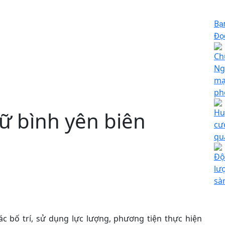
Bạ
Đọc
Ch
Ng
mạ
ph
ữ bình yên biên
Hu
cư
qu
Độ
lư
sà
ác bố trí, sử dụng lực lượng, phương tiện thực hiện