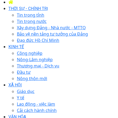
THỜI SỰ - CHÍNH TRỊ
Tin trong tỉnh
Tin trong nước
Xây dựng Đảng - Nhà nước - MTTQ
Bảo vệ nền tảng tư tưởng của Đảng
Đạo đức Hồ Chí Minh
KINH TẾ
Công nghiệp
Nông-Lâm nghiệp
Thương mại - Dịch vụ
Đầu tư
Nông thôn mới
XÃ HỘI
Giáo dục
Y tế
Lao động - việc làm
Cải cách hành chính
VĂN HÓA