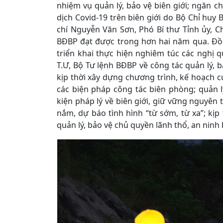
nhiệm vụ quản lý, bảo vệ biên giới; ngăn c
dịch Covid-19 trên biên giới do Bộ Chỉ huy
chí Nguyễn Văn Sơn, Phó Bí thư Tỉnh ủy, 
BĐBP đạt được trong hơn hai năm qua. Đồn
triển khai thực hiện nghiêm túc các nghị qu
T.Ư, Bộ Tư lệnh BĐBP về công tác quản lý, 
kịp thời xây dựng chương trình, kế hoạch c
các biện pháp công tác biên phòng; quản l
kiện pháp lý về biên giới, giữ vững nguyên
nắm, dự báo tình hình “từ sớm, từ xa”; kị
quản lý, bảo vệ chủ quyền lãnh thổ, an ninh 