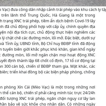
 Vạc) đưa công dân nhập cảnh trái phép vào khu cách ly tậ
t trên lãnh thổ Trung Quốc, Hà Giang là một trong
h trạng XNC trái phép, tiềm ẩn dịch bệnh Covd-19 lây
ỉnh đã chủ động phối hợp với cấp ủy, chính quyền địa
ện nội địa tích cực, chủ động thực hiện nghiêm các
lý chặt chẽ các đường mòn, lối mở. Đặc biệt, dưới sự
 và Tỉnh ủy, UBND tỉnh, Bộ Chỉ huy BĐBP tỉnh đã động
ên tuyến biên giới khắc phục khó khăn, gian khổ ngày
 các đường mòn, lối mở ngăn chặn mọi hoạt động XNC
t định thành lập 68 chốt cố định, 17 tổ cơ động tại
ần 300 cán bộ, chiến sĩ BĐBP tham gia. Mặt khác, các
 biên; triển khai đồng bộ các biện pháp phòng, chống
ên phòng Xín Cái (Mèo Vạc) là một trong những nơi
n thể cán bộ, chiến sĩ phải căng mình túc trực 24/24h
 đối tượng XNC trái phép, ngăn chặn nguy cơ lây lan
 phần bảo vệ sức khỏe cho nhân dân. Có những ngày