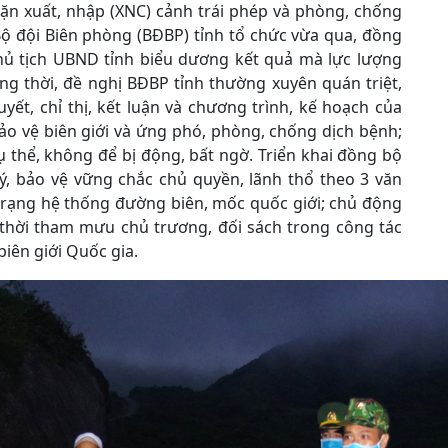
hặn xuất, nhập (XNC) cảnh trái phép và phòng, chống
 Bộ đội Biên phòng (BĐBP) tỉnh tổ chức vừa qua, đồng
Chủ tịch UBND tỉnh biểu dương kết quả mà lực lượng
g thời, đề nghị BĐBP tỉnh thường xuyên quán triệt,
yết, chỉ thị, kết luận và chương trình, kế hoạch của
bảo vệ biên giới và ứng phó, phòng, chống dịch bệnh;
ụ thể, không để bị động, bất ngờ. Triển khai đồng bộ
ý, bảo vệ vững chắc chủ quyền, lãnh thổ theo 3 văn
 trạng hệ thống đường biên, mốc quốc giới; chủ động
p thời tham mưu chủ trương, đối sách trong công tác
biên giới Quốc gia.