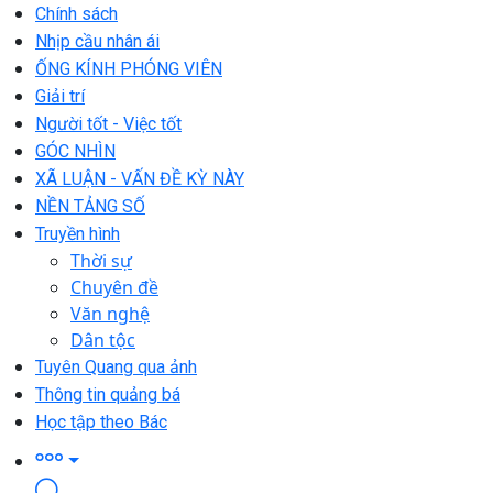
Chính sách
Nhịp cầu nhân ái
ỐNG KÍNH PHÓNG VIÊN
Giải trí
Người tốt - Việc tốt
GÓC NHÌN
XÃ LUẬN - VẤN ĐỀ KỲ NÀY
NỀN TẢNG SỐ
Truyền hình
Thời sự
Chuyên đề
Văn nghệ
Dân tộc
Tuyên Quang qua ảnh
Thông tin quảng bá
Học tập theo Bác