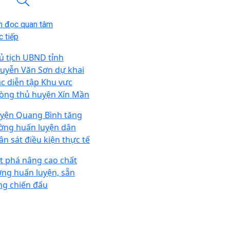
n đọc quan tâm
 tiếp
ủ tịch UBND tỉnh
uyễn Văn Sơn dự khai
c diễn tập Khu vực
òng thủ huyện Xín Mần
yện Quang Bình tăng
ờng huấn luyện dân
ân sát điều kiện thực tế
t phá nâng cao chất
ợng huấn luyện, sẵn
ng chiến đấu