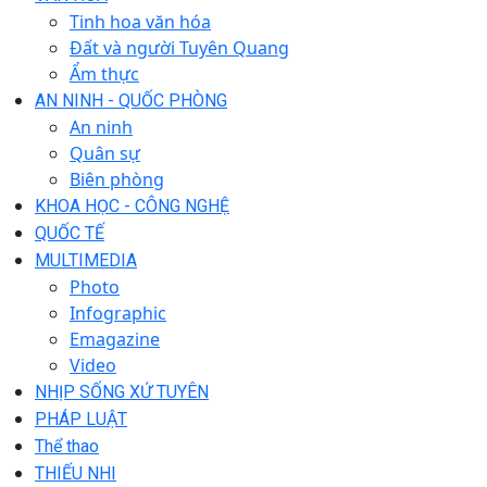
Tinh hoa văn hóa
Đất và người Tuyên Quang
Ẩm thực
AN NINH - QUỐC PHÒNG
An ninh
Quân sự
Biên phòng
KHOA HỌC - CÔNG NGHỆ
QUỐC TẾ
MULTIMEDIA
Photo
Infographic
Emagazine
Video
NHỊP SỐNG XỨ TUYÊN
PHÁP LUẬT
Thể thao
THIẾU NHI