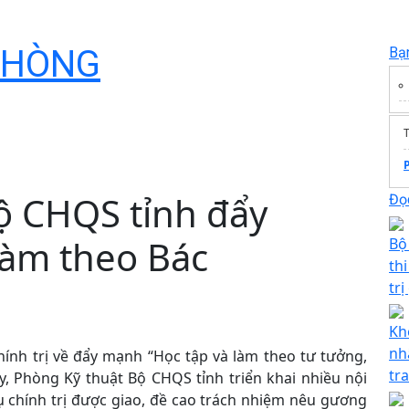
PHÒNG
Bạ
T
ộ CHQS tỉnh đẩy
Đọc
làm theo Bác
Bộ
th
trị
Kh
nh
hính trị về đẩy mạnh “Học tập và làm theo tư tưởng,
tr
, Phòng Kỹ thuật Bộ CHQS tỉnh triển khai nhiều nội
vụ chính trị được giao, đề cao trách nhiệm nêu gương