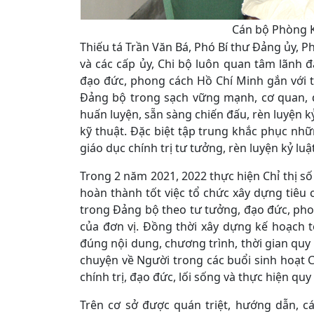
Cán bộ Phòng K
Thiếu tá Trần Văn Bá, Phó Bí thư Đảng ủy, P
và các cấp ủy, Chi bộ luôn quan tâm lãnh 
đạo đức, phong cách Hồ Chí Minh gắn với th
Đảng bộ trong sạch vững mạnh, cơ quan, 
huấn luyện, sẵn sàng chiến đấu, rèn luyện k
kỹ thuật. Đặc biệt tập trung khắc phục nh
giáo dục chính trị tư tưởng, rèn luyện kỷ l
Trong 2 năm 2021, 2022 thực hiện Chỉ thị s
hoàn thành tốt việc tổ chức xây dựng tiêu
trong Đảng bộ theo tư tưởng, đạo đức, ph
của đơn vị. Đồng thời xây dựng kế hoạch 
đúng nội dung, chương trình, thời gian quy
chuyện về Người trong các buổi sinh hoạt C
chính trị, đạo đức, lối sống và thực hiện q
Trên cơ sở được quán triệt, hướng dẫn, c