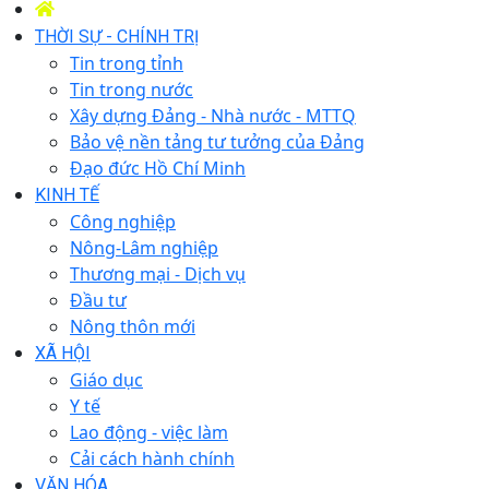
THỜI SỰ - CHÍNH TRỊ
Tin trong tỉnh
Tin trong nước
Xây dựng Đảng - Nhà nước - MTTQ
Bảo vệ nền tảng tư tưởng của Đảng
Đạo đức Hồ Chí Minh
KINH TẾ
Công nghiệp
Nông-Lâm nghiệp
Thương mại - Dịch vụ
Đầu tư
Nông thôn mới
XÃ HỘI
Giáo dục
Y tế
Lao động - việc làm
Cải cách hành chính
VĂN HÓA