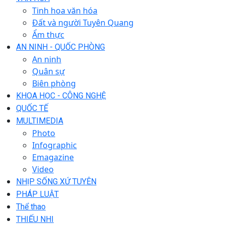
Tinh hoa văn hóa
Đất và người Tuyên Quang
Ẩm thực
AN NINH - QUỐC PHÒNG
An ninh
Quân sự
Biên phòng
KHOA HỌC - CÔNG NGHỆ
QUỐC TẾ
MULTIMEDIA
Photo
Infographic
Emagazine
Video
NHỊP SỐNG XỨ TUYÊN
PHÁP LUẬT
Thể thao
THIẾU NHI