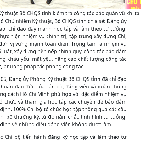
ỹ thuật Bộ CHQS tỉnh kiểm tra công tác bảo quản vũ khí t
hó Chủ nhiệm Kỹ thuật, Bộ CHQS tỉnh chia sẻ: Đảng ủy
đạo, chỉ đạo đẩy mạnh học tập và làm theo tư tưởng,
ực hiện nhiệm vụ chính trị, tập trung xây dựng Chi,
đơn vị vững mạnh toàn diện. Trọng tâm là nhiệm vụ
ỷ luật, xây dựng nền nếp chính quy, công tác bảo đảm
ững khâu yếu, mặt yếu, nâng cao chất lượng công tác
uật, phương pháp tác phong công tác.
ố 05, Đảng ủy Phòng Kỹ thuật Bộ CHQS tỉnh đã chỉ đạo
 chuẩn đạo đức của cán bộ, đảng viên và quần chúng
ong cách Hồ Chí Minh phù hợp với đặc điểm nhiệm vụ
tổ chức và tham gia học tập các chuyên đề bảo đảm
 định. 100% Chi bộ tổ chức học tập thông qua các câu
hi bộ thường kỳ. từ đó nắm chắc tình hình tư tưởng,
uy định về những điều đảng viên không được làm.
ác Chi bộ tiến hành đăng ký học tập và làm theo tư