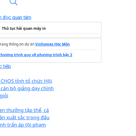
n đọc quan tâm
Thủ tục hải quan máy in
rang thông tin dự án
Vinhomes Hóc Môn
Phương trình quy về phương trình bậc 2
 tiếp
 CHQS tỉnh tổ chức Hội
i cán bộ giảng dạy chính
 giỏi
en thưởng tập thể, cá
ân xuất sắc trong đấu
anh trấn áp tội phạm