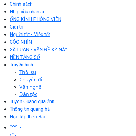
Chính sách
Nhịp cầu nhân ái
ỐNG KÍNH PHÓNG VIÊN
Giải trí
Người tốt - Việc tốt
GÓC NHÌN
XÃ LUẬN - VẤN ĐỀ KỲ NÀY
NỀN TẢNG SỐ
Truyền hình
Thời sự
Chuyên đề
Văn nghệ
Dân tộc
Tuyên Quang qua ảnh
Thông tin quảng bá
Học tập theo Bác